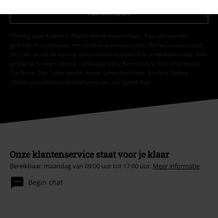
Aanmelden
*Geldig voor 4 weken. Alleen online inwisselbaar. Kan niet worden
gebruikt in combinatie met andere promotiecodes. Na het invoeren van
de code wordt de korting automatisch verrekend in je winkelmandje. Niet
geldig op boeken, media, cadeaubonnen, Rammstein, (Till) Lindemann,
Die Ärzte, Die Toten Hosen, Feine Sahne Fischfilet, Broilers, Böhse
Onkelz en artikelen die bijdragen aan een goed doel.
Onze klantenservice staat voor je klaar
Bereikbaar: maandag van 09:00 uur tot 17:00 uur.
Meer informatie
Begin chat