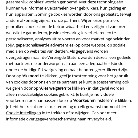
gezamenlijk ‘cookies’ worden genoemd. Met deze technologieën
kunnen we informatie verzamelen over gebruikers, hun gedrag en
hun apparaten. Sommige cookies worden door ons geplaatst, terwijl
andere afkomstig zijn van onze partners. Wij en onze partners
gebruiken cookies om de betrouwbaarheid en veiligheid van onze
website te garanderen, je winkelervaring te verbeteren en te
personaliseren, analyses uit te voeren en voor marketingdoeleinden
(bijv. gepersonaliseerde advertenties) op onze website, op sociale
media en op websites van derden. Als gegevens worden
Legal
overgedragen naar de Verenigde Staten, worden deze alleen gedeeld
met partners die onderworpen zijn aan een adequaatheidsbesluit
Algemene Voorwaarden
onder de huidige EU-wetgeving en naar behoren gecertificeerd zijn.
Door op ‘
Akkoord
’ te klikken, geef je toestemming voor het gebruik
Bedrijfsgegevens
van cookies door ons en onze partners. Je kunt je toestemming ook
weigeren door op ‘
Alles weigeren
’ te klikken - in dat geval worden
alleen noodzakelijke cookies gebruikt. Je kunt je individuele
Privacyverklaring
voorkeuren ook aanpassen door op ‘
Voorkeuren instellen
’ te klikken.
Je hebt het recht om je toestemming op elk gewenst moment hier
Verklaring van conformiteit
Cookie-instellingen
in te trekken of te wijzigen. Ga voor meer
informatie over gegevensbescherming naar
Privacybeleid
.
Informatie over toegankelijkheid
Cookie-instellingen