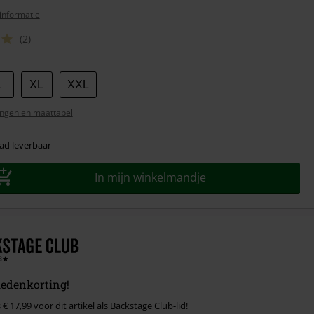
informatie
(2)
L
XL
XXL
ngen en maattabel
ad leverbaar
In mijn winkelmandje
ledenkorting!
 € 17,99 voor dit artikel als Backstage Club-lid!