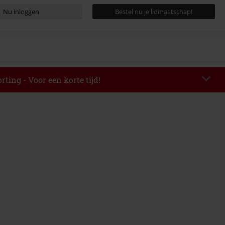
Nu inloggen
Bestel nu je lidmaatschap!
rting - Voor een korte tijd!
EKEND
Kopieer de code
-08-2026
elwaarde € 49.99.
de hebt ingevoerd, wordt de korting automatisch verrekend in je
mbineerd worden met andere kortingscodes. Boeken, media, tickets,
ll) Lindemann, Böhse Onkelz, Broilers, Die Ärzte, Die Toten Hosen, Metality,
n artikelen met een inbegrepen donatie zijn uitgesloten van de korting.