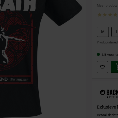
Meer product 
Kies
M
je
Productafmeti
maat
Uit voorra
Exlusieve 
Betaal slechts