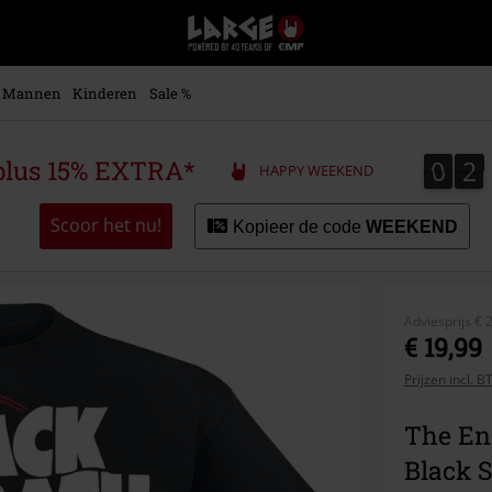
Large
–
Muziek-,
entertainment-,
Mannen
Kinderen
Sale %
en
gaming-
merch
0
2
0
2
plus 15% EXTRA*
HAPPY WEEKEND
+
alternatieve
kleding
Scoor het nu!
Kopieer de code
WEEKEND
Adviesprijs
€ 
€ 19,99
Prijzen incl. 
The En
Black 