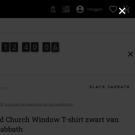
×
0
Inloggen
1
2
4
0
0
5
1
2
4
0
0
4
1
6
4
5
29,99
BTW, exclusief verpakkings- en verzendkosten
d Church Window T-shirt zwart van
Sabbath