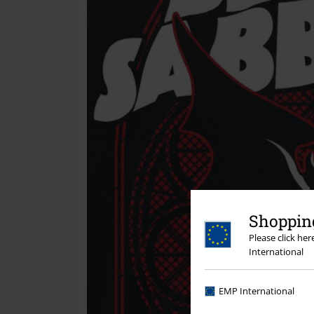
Shopping
Please click he
International
EMP International