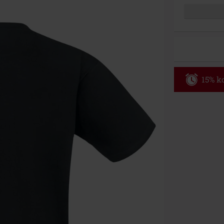
15% ko
Code
WE
Geldig t/m 09
Minimale best
Zodra je de co
winkelmandje.
Kan niet geco
Rammstein, (Ti
cadeaubonnen e