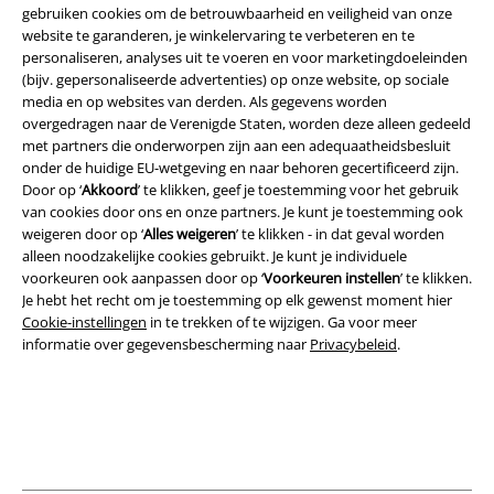
gebruiken cookies om de betrouwbaarheid en veiligheid van onze
website te garanderen, je winkelervaring te verbeteren en te
personaliseren, analyses uit te voeren en voor marketingdoeleinden
(bijv. gepersonaliseerde advertenties) op onze website, op sociale
media en op websites van derden. Als gegevens worden
Legal
overgedragen naar de Verenigde Staten, worden deze alleen gedeeld
met partners die onderworpen zijn aan een adequaatheidsbesluit
Algemene Voorwaarden
onder de huidige EU-wetgeving en naar behoren gecertificeerd zijn.
Door op ‘
Akkoord
’ te klikken, geef je toestemming voor het gebruik
Bedrijfsgegevens
van cookies door ons en onze partners. Je kunt je toestemming ook
weigeren door op ‘
Alles weigeren
’ te klikken - in dat geval worden
Privacyverklaring
alleen noodzakelijke cookies gebruikt. Je kunt je individuele
voorkeuren ook aanpassen door op ‘
Voorkeuren instellen
’ te klikken.
Je hebt het recht om je toestemming op elk gewenst moment hier
Verklaring van conformiteit
Cookie-instellingen
in te trekken of te wijzigen. Ga voor meer
informatie over gegevensbescherming naar
Privacybeleid
.
Informatie over toegankelijkheid
Cookie-instellingen
Annuleer bestelling