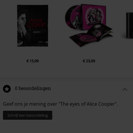
5.
Bye Bye, Baby
6.
Be with you awhile
7.
Detroit city
8.
Spirits rebellious
9.
This house is haunted
10.
Love should never feel like this
11.
The song that didn't rhyme
€ 15,99
€ 23,99
12.
I'm so angry
13.
Backyard brawl
0 beoordelingen
Geef ons je mening over "The eyes of Alice Cooper".
Schrijf een beoordeling