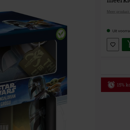
Meer product 
Kies
Uit voorra
je
maat
15% ko
Code
WE
Geldig t/m 09
Minimale best
Zodra je de co
winkelmandje.