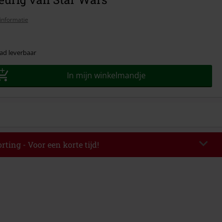
informatie
ad leverbaar
In mijn winkelmandje
rting - Voor een korte tijd!
EKEND
Kopieer de code
-08-2026
elwaarde € 49.99.
de hebt ingevoerd, wordt de korting automatisch verrekend in je