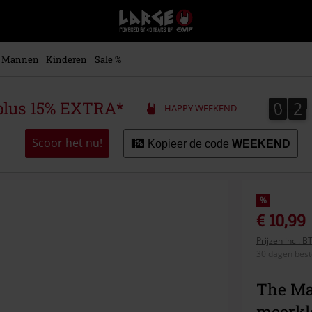
Large
–
Muziek-,
entertainment-,
Mannen
Kinderen
Sale %
en
gaming-
merch
0
2
0
2
plus 15% EXTRA*
HAPPY WEEKEND
+
alternatieve
kleding
Scoor het nu!
Kopieer de code
WEEKEND
%
€ 10,99
Prijzen incl. 
30 dagen beste
The Ma
meerkl