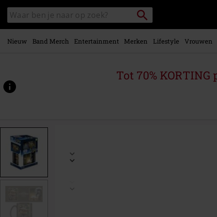
Overslaan
Packstation
Zoek
naar
zoeken
in
hoofdinhoud
catalogus
Nieuw
Band Merch
Entertainment
Merken
Lifestyle
Vrouwen
Tot 70% KORTING 
https://www.large.nl/p/the-
mandalorian-
-
-
cadeauset/596515St.html