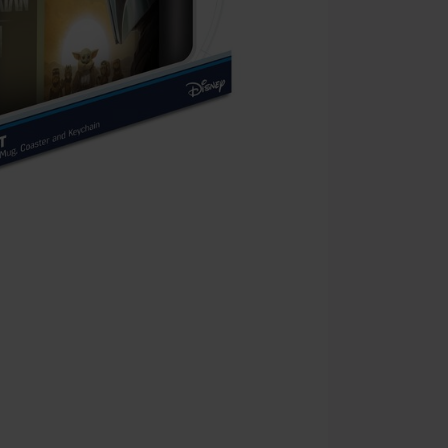
Kan niet geco
Rammstein, (Ti
cadeaubonnen e