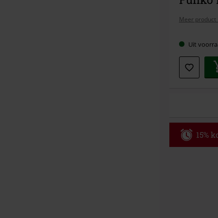
Meer product 
Uit voorra
15% ko
Code
WE
Geldig t/m 09
Minimale best
Zodra je de co
winkelmandje.