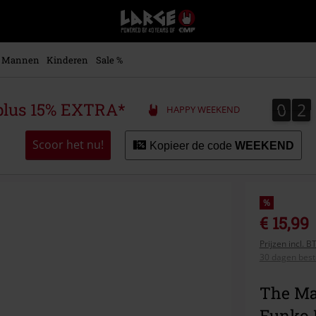
Large
–
Muziek-,
entertainment-,
Mannen
Kinderen
Sale %
en
gaming-
merch
0
2
0
2
plus 15% EXTRA*
HAPPY WEEKEND
+
alternatieve
kleding
Scoor het nu!
Kopieer de code
WEEKEND
%
€ 15,99
Prijzen incl. 
30 dagen beste
The Man
Funko 