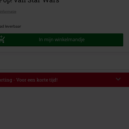
informatie
ad leverbaar
In mijn winkelmandje
rting - Voor een korte tijd!
EKEND
Kopieer de code
-08-2026
elwaarde € 49.99.
de hebt ingevoerd, wordt de korting automatisch verrekend in je