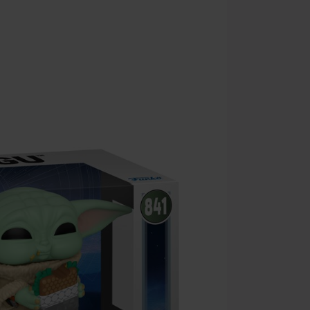
Kan niet geco
Rammstein, (Ti
cadeaubonnen e