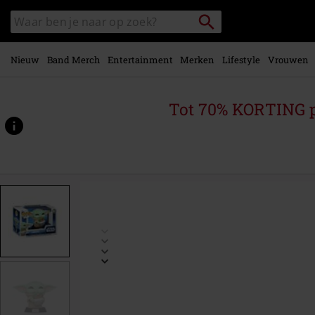
Overslaan
Packstation
Zoek
naar
zoeken
in
hoofdinhoud
catalogus
Nieuw
Band Merch
Entertainment
Merken
Lifestyle
Vrouwen
Tot 70% KORTING 
https://www.large.nl/p/the-
mandalorian-
-
-
grogu-
vinylfiguur-
841/595454St.html