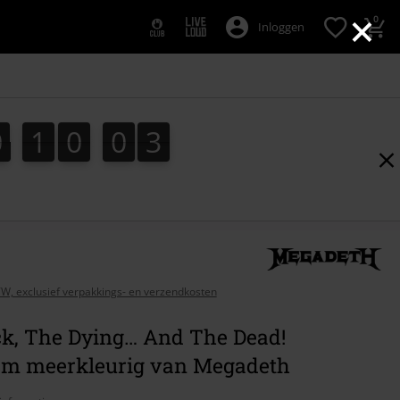
×
0
Inloggen
0
1
0
0
2
0
1
0
0
2
3
BTW, exclusief verpakkings- en verzendkosten
ck, The Dying… And The Dead!
m meerkleurig van Megadeth