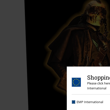
Shopping
Please click he
International
EMP International