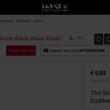
Large
–
Muziek-,
entertainment-,
Mannen
Kinderen
Sale %
en
gaming-
merch
0
0
ouw deals staan klaar!
-15%
+
alternatieve
kleding
Scoor het nu!
Kopieer de code
AFTERWORK
€ 9,99
Prijzen incl. 
The Si
Emblee