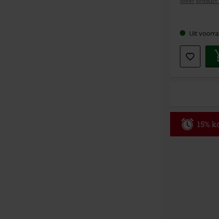
Meer product 
Kies
Uit voorra
je
maat
15% ko
Code
AF
Alleen geldig 
Minimale best
Zodra je de co
winkelmandje.
Kan niet geco