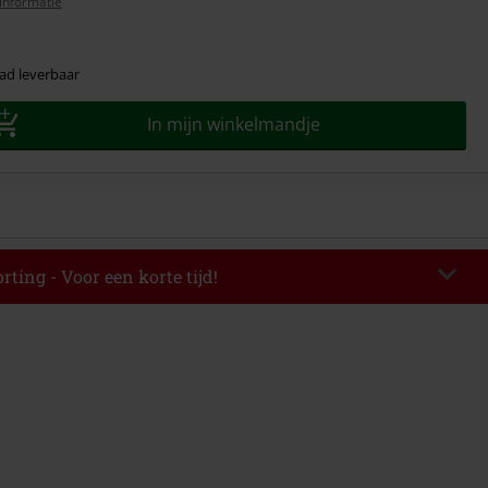
informatie
ad leverbaar
In mijn winkelmandje
rting - Voor een korte tijd!
TERWORK
Kopieer de code
op 06-08-2026 van 16:00 t/m 23:59 uur.
elwaarde € 49.99.
de hebt ingevoerd, wordt de korting automatisch verrekend in je
mbineerd worden met andere kortingscodes. Boeken, media, tickets,