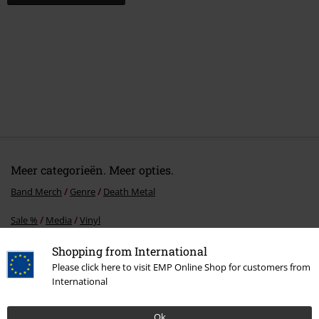
Meer categorieën. Meer opties.
Band Merch
Genre
Death Metal
Sale %
Media
Vinyl
Band Merch
Media
Vinyl
Shopping from International
Please click here to visit EMP Online Shop for customers from
Band Merch
Top Bands
Bolt Thrower
International
Ok