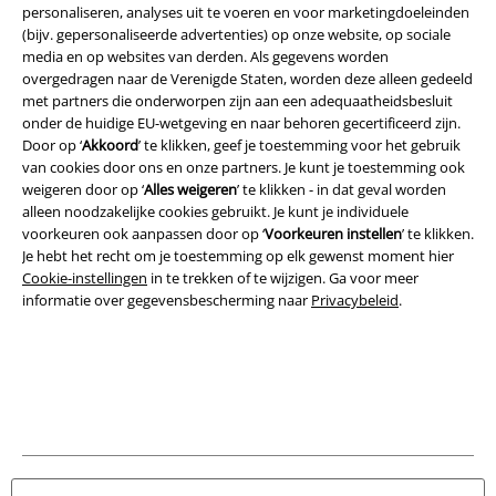
personaliseren, analyses uit te voeren en voor marketingdoeleinden
(bijv. gepersonaliseerde advertenties) op onze website, op sociale
media en op websites van derden. Als gegevens worden
Legal
overgedragen naar de Verenigde Staten, worden deze alleen gedeeld
met partners die onderworpen zijn aan een adequaatheidsbesluit
Algemene Voorwaarden
onder de huidige EU-wetgeving en naar behoren gecertificeerd zijn.
Door op ‘
Akkoord
’ te klikken, geef je toestemming voor het gebruik
Bedrijfsgegevens
van cookies door ons en onze partners. Je kunt je toestemming ook
weigeren door op ‘
Alles weigeren
’ te klikken - in dat geval worden
alleen noodzakelijke cookies gebruikt. Je kunt je individuele
Privacyverklaring
voorkeuren ook aanpassen door op ‘
Voorkeuren instellen
’ te klikken.
Je hebt het recht om je toestemming op elk gewenst moment hier
Verklaring van conformiteit
Cookie-instellingen
in te trekken of te wijzigen. Ga voor meer
informatie over gegevensbescherming naar
Privacybeleid
.
Informatie over toegankelijkheid
Cookie-instellingen
Annuleer bestelling
Alle prijzen incl.
wettelijke BTW
© 1986-2026 Large Popmerchandising B.V.