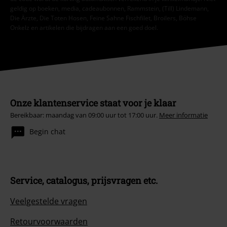
geldig op boeken, media, cadeaubonnen, Rammstein, (Till) Lindemann,
Die Ärzte, Die Toten Hosen, Feine Sahne Fischfilet, Broilers, Böhse
Onkelz en artikelen die bijdragen aan een goed doel.
Onze klantenservice staat voor je klaar
Bereikbaar: maandag van 09:00 uur tot 17:00 uur.
Meer informatie
Begin chat
Service, catalogus, prijsvragen etc.
Veelgestelde vragen
Retourvoorwaarden