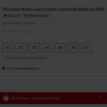
Thunder Road Laars zwart van Rock Rebel by EMP
Exclusief
Metalen details
Meer product informatie
(7)
Kies
41
42
43
44
45
46
47
je
Productafmetingen en maattabel
maat
Uit voorraad leverbaar
15% korting - Voor een korte tijd!
Code
WEEKEND
Kopieer de code