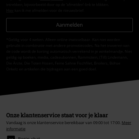
intrekken, bijvoorbeeld door op de ‘afmelden’-link te klikken.
Hier
kan ik me afmelden voor de nieuwsbrief.
Aanmelden
*Geldig voor 4 weken. Alleen online inwisselbaar. Kan niet worden
gebruikt in combinatie met andere promotiecodes. Na het invoeren van
de code wordt de korting automatisch verrekend in je winkelmandje. Niet
geldig op boeken, media, cadeaubonnen, Rammstein, (Till) Lindemann,
Die Ärzte, Die Toten Hosen, Feine Sahne Fischfilet, Broilers, Böhse
Onkelz en artikelen die bijdragen aan een goed doel.
Onze klantenservice staat voor je klaar
Vandaag is onze klantenservice bereikbaar van 09:00 tot 17:00.
Meer
informatie
Begin chat