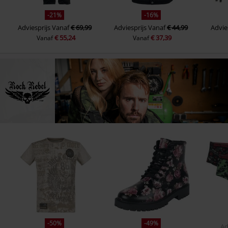
-21%
-16%
Adviesprijs
Vanaf
€ 69,99
Adviesprijs
Vanaf
€ 44,99
Advie
€ 55,24
€ 37,39
Vanaf
Vanaf
-50%
-49%
Ad