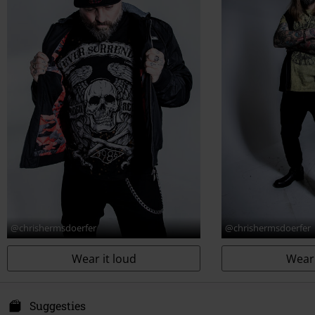
Schachtbreedte
32 cm
Schoenneus
Rond
Kleur
zwart
@chrishermsdoerfer
@chrishermsdoerfer
Wear it loud
Wear 
Suggesties