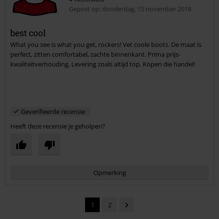
Gepost op: donderdag, 15 november 2018
best cool
What you see is what you get, rockers! Vet coole boots. De maat is
Commentaar versturen
perfect, zitten comfortabel, zachte binnenkant. Prima prijs-
kwaliteitverhouding. Levering zoals altijd top. Kopen die handel!
Geverifieerde recensie
Heeft deze recensie je geholpen?
Opmerking
1
2