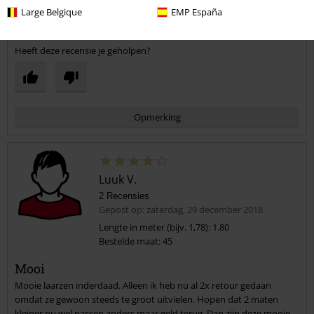
2
Large Belgique
EMP España
Geverifieerde recensie
Heeft deze recensie je geholpen?
Opmerking
Luuk V.
2 Recensies
Gepost op: zaterdag, 29 december 2018
Lengte in meter (bijv. 1,78): 1.80
Bestelde maat: 45
Commentaar versturen
Mooi
Mooie laarzen inderdaad. Alleen ik heb nu al 2x retour gedaan
omdat ze gewoon steeds te groot uitvielen. Hopen dat 2 maten
kleiner nu wel passen anders maar geld terug. Dan zijn deze mooie