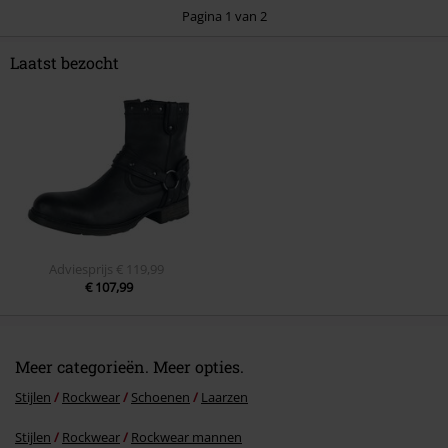
Pagina 1 van 2
Laatst bezocht
Commentaar versturen
Adviesprijs
€ 119,99
€ 107,99
Meer categorieën. Meer opties.
Stijlen
Rockwear
Schoenen
Laarzen
Stijlen
Rockwear
Rockwear mannen