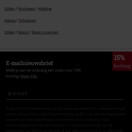
Stijlen
Rockwear
Kleding
Nieuw
Schoenen
Stijlen
Basics
Basics mannen
15%
E-mailnieuwsbrief
korting
Meld je aan en ontvang een code voor 15%
korting!
Meer info
Ik geef hierbij toestemming om de Large-nieuwsbrief te ontvangen en ga
ermee akkoord dat Large Popmerchandising B.V. mijn persoonsgegevens
verwerkt om mij regelmatig te informeren over producten. Mijn
persoonsgegevens worden verwerkt in overeenstemming met de
bepalingen van het
Privacybeleid
. Ik kan mijn toestemming te allen tijde