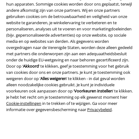
hun apparaten. Sommige cookies worden door ons geplaatst, terwijl
andere afkomstig zijn van onze partners. Wij en onze partners
gebruiken cookies om de betrouwbaarheid en veiligheid van onze
website te garanderen, je winkelervaring te verbeteren en te
personaliseren, analyses uit te voeren en voor marketingdoeleinden
(bijv. gepersonaliseerde advertenties) op onze website, op sociale
media en op websites van derden. Als gegevens worden
overgedragen naar de Verenigde Staten, worden deze alleen gedeeld
met partners die onderworpen zijn aan een adequaatheidsbesluit
onder de huidige EU-wetgeving en naar behoren gecertificeerd zijn.
Door op ‘
Akkoord
’ te klikken, geef je toestemming voor het gebruik
van cookies door ons en onze partners. Je kunt je toestemming ook
weigeren door op ‘
Alles weigeren
’ te klikken - in dat geval worden
Legal
alleen noodzakelijke cookies gebruikt. Je kunt je individuele
Algemene Voorwaarden
voorkeuren ook aanpassen door op ‘
Voorkeuren instellen
’ te klikken.
Je hebt het recht om je toestemming op elk gewenst moment hier
Cookie-instellingen
in te trekken of te wijzigen. Ga voor meer
Bedrijfsgegevens
informatie over gegevensbescherming naar
Privacybeleid
.
Privacyverklaring
Verklaring van conformiteit