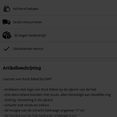
Geldig t/m 09-08-2026
Achteraf betalen
Minimale bestelwaarde € 49.99.
Gratis retourneren
Zodra je de code hebt ingevoerd, wordt de korting automatisch verrekend in
je winkelmandje.
30 dagen bedenktijd
Kan niet gecombineerd worden met andere kortingscodes. Boeken, media,
tickets, Rammstein, (Till) Lindemann, Böhse Onkelz, Broilers, Die Ärzte, Die
Toten Hosen, Metality, cadeaubonnen en artikelen met een inbegrepen
Uitstekende service
donatie zijn uitgesloten van de korting.
Artikelbeschrijving
Laarzen van Rock Rebel by EMP:
- embleem met logo van Rock Rebel op de zijkant van de hiel
- drie decoratieve banden met studs, allen bevestigd aan dezelfde ring
- sluiting: ritssluiting in de zijkant
- schacht met studs en treklus
- de hoogte van de schacht bedraagt ongeveer 17 cm
- de hoogte van de hak bedraagt ongeveer 4 cm