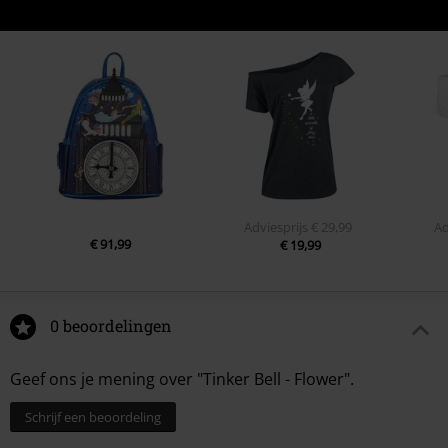
Adviesprijs
€ 29,99
Ad
€ 91,99
€ 19,99
0 beoordelingen
Geef ons je mening over "Tinker Bell - Flower".
Schrijf een beoordeling