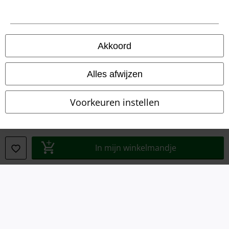
Algemene Voorwaarden
Bedrijfsgegevens
Akkoord
Privacyverklaring
Verklaring van conformiteit
Alles afwijzen
Informatie over toegankelijkheid
Voorkeuren instellen
Cookie-instellingen
Annuleer bestelling
In mijn winkelmandje
Alle prijzen incl.
wettelijke BTW
© 1986-2026 Large Popmerchandising B.V.