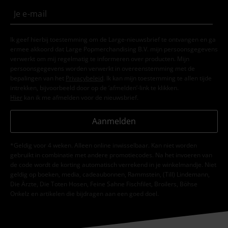
Ik geef hierbij toestemming om de Large-nieuwsbrief te ontvangen en ga
ermee akkoord dat Large Popmerchandising B.V. mijn persoonsgegevens
verwerkt om mij regelmatig te informeren over producten. Mijn
persoonsgegevens worden verwerkt in overeenstemming met de
bepalingen van het
Privacybeleid
. Ik kan mijn toestemming te allen tijde
intrekken, bijvoorbeeld door op de ‘afmelden’-link te klikken.
Hier
kan ik me afmelden voor de nieuwsbrief.
Aanmelden
*Geldig voor 4 weken. Alleen online inwisselbaar. Kan niet worden
gebruikt in combinatie met andere promotiecodes. Na het invoeren van
de code wordt de korting automatisch verrekend in je winkelmandje. Niet
geldig op boeken, media, cadeaubonnen, Rammstein, (Till) Lindemann,
Die Ärzte, Die Toten Hosen, Feine Sahne Fischfilet, Broilers, Böhse
Onkelz en artikelen die bijdragen aan een goed doel.