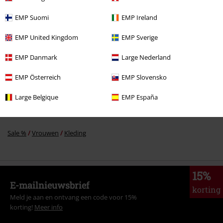
EMP Suomi
EMP Ireland
Meer categorieën. Meer opties.
EMP United Kingdom
EMP Sverige
Stijlen
Zwarte kleding
EMP Danmark
Large Nederland
Entertainment
EMP Österreich
EMP Slovensko
Vrouwen
Kleding
T-shirts en tops
Tanktops
Large Belgique
EMP España
Nieuw
Kleding
T-shirts en tops
Tanktops
Sale %
Vrouwen
Kleding
15%
E-mailnieuwsbrief
korting
Meld je aan en ontvang een code voor 15%
korting!
Meer info