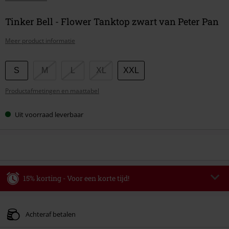
Tinker Bell - Flower Tanktop zwart van Peter Pan
Meer product informatie
Kies
S
M
L
XL
XXL
je
Productafmetingen en maattabel
maat
Uit voorraad leverbaar
15% korting - Voor een korte tijd!
Code
WEEKEND
Kopieer de code
Geldig t/m 09-08-2026
Achteraf betalen
Minimale bestelwaarde € 49.99.