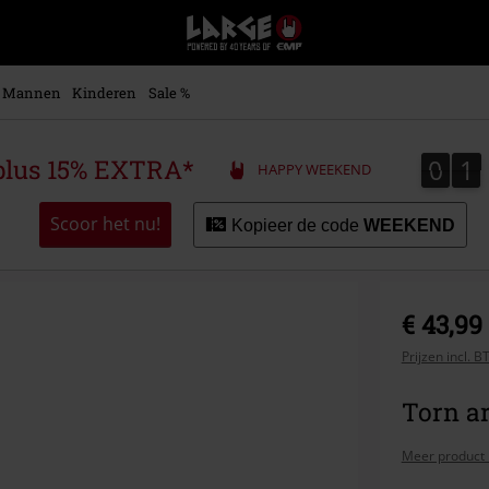
Large
–
Muziek-,
entertainment-,
Mannen
Kinderen
Sale %
en
gaming-
merch
0
1
0
1
plus 15% EXTRA*
HAPPY WEEKEND
+
alternatieve
kleding
Scoor het nu!
Kopieer de code
WEEKEND
€ 43,99
Prijzen incl. 
Torn ar
Meer product 