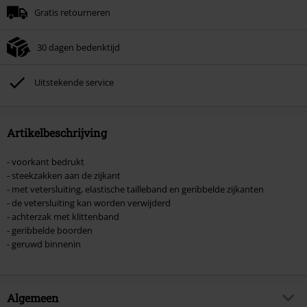
Gratis retourneren
Zodra je de code hebt ingevoerd, wordt de korting automatisch verrekend in
je winkelmandje.
30 dagen bedenktijd
Kan niet gecombineerd worden met andere kortingscodes. Boeken, media,
tickets, Rammstein, (Till) Lindemann, Böhse Onkelz, Broilers, Die Ärzte, Die
Toten Hosen, Metality, cadeaubonnen en artikelen met een inbegrepen
Uitstekende service
donatie zijn uitgesloten van de korting.
Artikelbeschrijving
- voorkant bedrukt
- steekzakken aan de zijkant
- met vetersluiting, elastische tailleband en geribbelde zijkanten
- de vetersluiting kan worden verwijderd
- achterzak met klittenband
- geribbelde boorden
- geruwd binnenin
Algemeen