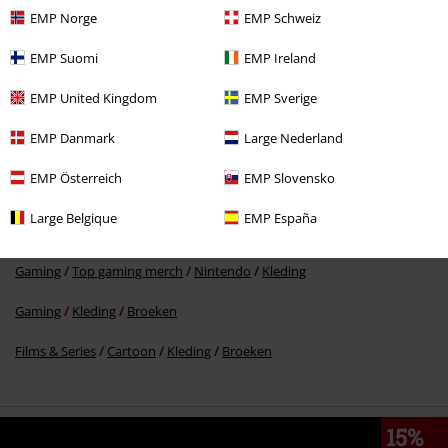
EMP Norge
EMP Schweiz
EMP Suomi
EMP Ireland
€ 53,99
EMP United Kingdom
EMP Sverige
EMP Danmark
Large Nederland
Meer categorieën. Meer opties.
EMP Österreich
EMP Slovensko
Kleding
Broeken
Lange broeken
Large Belgique
EMP España
Gaming
Top gaming merch
Pokémon
Kleding
Broeken
Gaming
Top gaming merch
Nintendo
Kleding
Gaming
Kleding
Broeken
Films & Series
Cartoon
Kleding
Broeken
15%