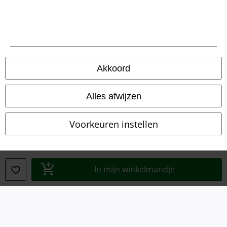
Legal
Algemene Voorwaarden
Bedrijfsgegevens
Akkoord
Privacyverklaring
Alles afwijzen
Verklaring van conformiteit
Voorkeuren instellen
Informatie over toegankelijkheid
Cookie-instellingen
In mijn winkelmandje
Annuleer bestelling
Alle prijzen incl.
wettelijke BTW
© 1986-2026 Large Popmerchandising B.V.