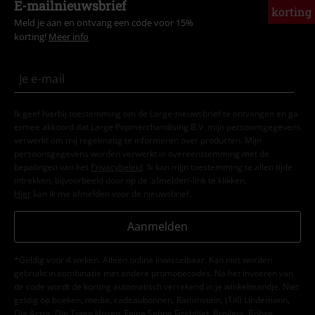
E-mailnieuwsbrief
korting
Meld je aan en ontvang een code voor 15%
korting!
Meer info
Ik geef hierbij toestemming om de Large-nieuwsbrief te ontvangen en ga
ermee akkoord dat Large Popmerchandising B.V. mijn persoonsgegevens
verwerkt om mij regelmatig te informeren over producten. Mijn
persoonsgegevens worden verwerkt in overeenstemming met de
bepalingen van het
Privacybeleid
. Ik kan mijn toestemming te allen tijde
intrekken, bijvoorbeeld door op de ‘afmelden’-link te klikken.
Hier
kan ik me afmelden voor de nieuwsbrief.
Aanmelden
*Geldig voor 4 weken. Alleen online inwisselbaar. Kan niet worden
gebruikt in combinatie met andere promotiecodes. Na het invoeren van
de code wordt de korting automatisch verrekend in je winkelmandje. Niet
geldig op boeken, media, cadeaubonnen, Rammstein, (Till) Lindemann,
Die Ärzte, Die Toten Hosen, Feine Sahne Fischfilet, Broilers, Böhse