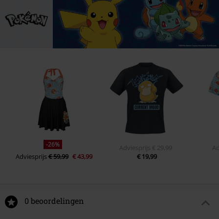
-26%
Adviesprijs
€ 29,99
Ad
Adviesprijs
€ 59,99
€ 43,99
€ 19,99
0 beoordelingen