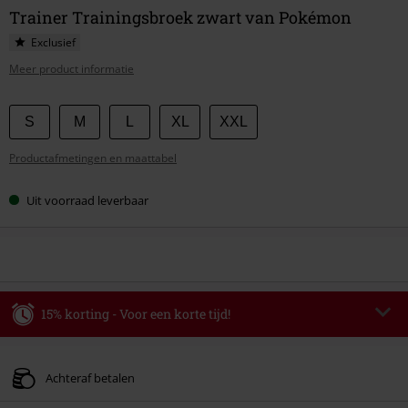
Trainer Trainingsbroek zwart van Pokémon
Exclusief
Meer product informatie
Kies
S
M
L
XL
XXL
je
Productafmetingen en maattabel
maat
Uit voorraad leverbaar
15% korting - Voor een korte tijd!
Code
WEEKEND
Kopieer de code
Geldig t/m 09-08-2026
Achteraf betalen
Minimale bestelwaarde € 49.99.