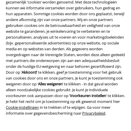
gezamenlijk ‘cookies’ worden genoemd. Met deze technologieën
kunnen we informatie verzamelen over gebruikers, hun gedrag en
hun apparaten. Sommige cookies worden door ons geplaatst, terwijl
A Warner Music Group Company
andere afkomstig zijn van onze partners. Wij en onze partners
gebruiken cookies om de betrouwbaarheid en veiligheid van onze
website te garanderen, je winkelervaring te verbeteren en te
personaliseren, analyses uit te voeren en voor marketingdoeleinden
(bijv. gepersonaliseerde advertenties) op onze website, op sociale
media en op websites van derden. Als gegevens worden
overgedragen naar de Verenigde Staten, worden deze alleen gedeeld
Beveiliging
met partners die onderworpen zijn aan een adequaatheidsbesluit
onder de huidige EU-wetgeving en naar behoren gecertificeerd zijn.
Door op ‘
Akkoord
’ te klikken, geef je toestemming voor het gebruik
van cookies door ons en onze partners. Je kunt je toestemming ook
weigeren door op ‘
Alles weigeren
’ te klikken - in dat geval worden
alleen noodzakelijke cookies gebruikt. Je kunt je individuele
voorkeuren ook aanpassen door op ‘
Voorkeuren instellen
’ te klikken.
Je hebt het recht om je toestemming op elk gewenst moment hier
Cookie-instellingen
in te trekken of te wijzigen. Ga voor meer
informatie over gegevensbescherming naar
Privacybeleid
.