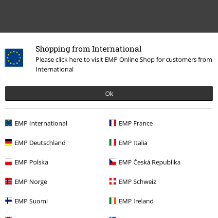
Shopping from International
Please click here to visit EMP Online Shop for customers from
International
Ok
EMP International
EMP France
Meer categorieën. Meer opties.
Kleding
T-shirts en tops
T-shirts
EMP Deutschland
EMP Italia
Stijlen
Rockwear
Rockwear mannen
EMP Polska
EMP Česká Republika
Stijlen
Basics
Basics mannen
EMP Norge
EMP Schweiz
Stijlen
Rockwear
Kleding
T-shirts en tops
T-shirts
EMP Suomi
EMP Ireland
Stijlen
Basics
Kleding
T-shirts