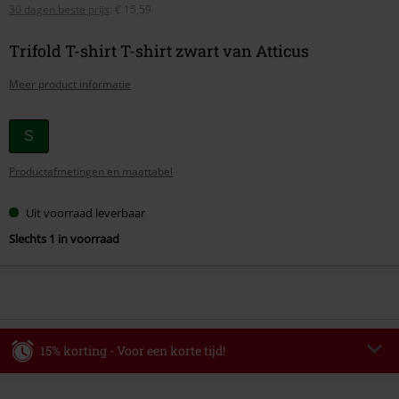
30 dagen beste prijs
:
€ 15,59
Trifold T-shirt T-shirt zwart van Atticus
Meer product informatie
Kies
S
je
Productafmetingen en maattabel
maat
Uit voorraad leverbaar
Slechts 1 in voorraad
15% korting - Voor een korte tijd!
Code
WEEKEND
Kopieer de code