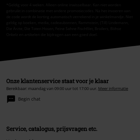
*Geldig voor 4 weken. Alleen online inwisselbaar. Kan niet worden
gebruikt in combinatie met andere promotiecodes. Na het invoeren van
de code wordt de korting automatisch verrekend in je winkelmandje. Niet
geldig op boeken, media, cadeaubonnen, Rammstein, (Till) Lindemann,
Die Ärzte, Die Toten Hosen, Feine Sahne Fischfilet, Broilers, Böhse
Onkelz en artikelen die bijdragen aan een goed doel.
Onze klantenservice staat voor je klaar
Bereikbaar: maandag van 09:00 uur tot 17:00 uur.
Meer informatie
Begin chat
Service, catalogus, prijsvragen etc.