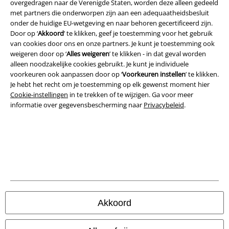
overgedragen naar de Verenigde Staten, worden deze alleen gedeeld
met partners die onderworpen zijn aan een adequaatheidsbesluit
onder de huidige EU-wetgeving en naar behoren gecertificeerd zijn.
Door op ‘
Akkoord
’ te klikken, geef je toestemming voor het gebruik
van cookies door ons en onze partners. Je kunt je toestemming ook
weigeren door op ‘
Alles weigeren
’ te klikken - in dat geval worden
Legal
alleen noodzakelijke cookies gebruikt. Je kunt je individuele
voorkeuren ook aanpassen door op ‘
Voorkeuren instellen
’ te klikken.
Algemene Voorwaarden
Je hebt het recht om je toestemming op elk gewenst moment hier
Cookie-instellingen
in te trekken of te wijzigen. Ga voor meer
informatie over gegevensbescherming naar
Privacybeleid
.
Bedrijfsgegevens
Privacyverklaring
Verklaring van conformiteit
Informatie over toegankelijkheid
Cookie-instellingen
Akkoord
Annuleer bestelling