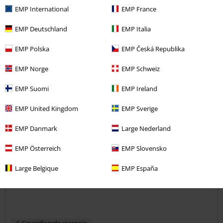
Heeft deze recensie je geholpen?
EMP International
EMP France
EMP Deutschland
EMP Italia
EMP Polska
EMP Česká Republika
Opmerking
EMP Norge
EMP Schweiz
EMP Suomi
EMP Ireland
Kevin D.
EMP United Kingdom
EMP Sverige
5 Recensies
Gepost op: donderdag, 27 november 2014
EMP Danmark
Large Nederland
Lonsdale Shirt
EMP Österreich
EMP Slovensko
Combinatie van de 2 kleuren is geweldig.
Commentaar versturen
Large Belgique
EMP España