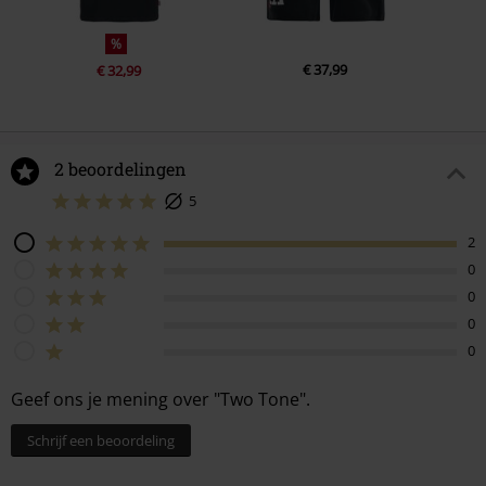
%
€ 37,99
€ 32,99
2 beoordelingen
5
2
0
0
0
0
Geef ons je mening over "Two Tone".
Schrijf een beoordeling