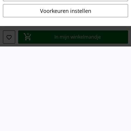
Voorkeuren instellen
Bedrijfsgegevens
Privacyverklaring
In mijn winkelmandje
Verklaring van conformiteit
Informatie over toegankelijkheid
Cookie-instellingen
Annuleer bestelling
Alle prijzen incl.
wettelijke BTW
© 1986-2026 Large Popmerchandising B.V.
Onze online shops