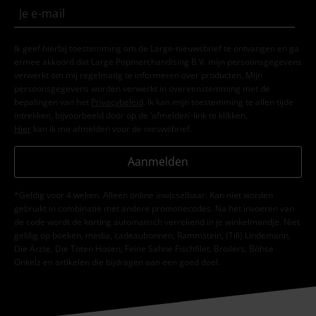
Ik geef hierbij toestemming om de Large-nieuwsbrief te ontvangen en ga
ermee akkoord dat Large Popmerchandising B.V. mijn persoonsgegevens
verwerkt om mij regelmatig te informeren over producten. Mijn
persoonsgegevens worden verwerkt in overeenstemming met de
bepalingen van het
Privacybeleid
. Ik kan mijn toestemming te allen tijde
intrekken, bijvoorbeeld door op de ‘afmelden’-link te klikken.
Hier
kan ik me afmelden voor de nieuwsbrief.
Aanmelden
*Geldig voor 4 weken. Alleen online inwisselbaar. Kan niet worden
gebruikt in combinatie met andere promotiecodes. Na het invoeren van
de code wordt de korting automatisch verrekend in je winkelmandje. Niet
geldig op boeken, media, cadeaubonnen, Rammstein, (Till) Lindemann,
Die Ärzte, Die Toten Hosen, Feine Sahne Fischfilet, Broilers, Böhse
Onkelz en artikelen die bijdragen aan een goed doel.