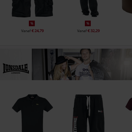
%
%
€ 24,79
€ 32,29
Vanaf
Vanaf