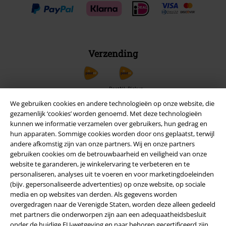
Verzending
PostNL Pickup
We gebruiken cookies en andere technologieën op onze website, die
gezamenlijk ‘cookies’ worden genoemd. Met deze technologieën
kunnen we informatie verzamelen over gebruikers, hun gedrag en
large app
hun apparaten. Sommige cookies worden door ons geplaatst, terwijl
Download gratis de nieuwe large app en profiteer van alle nieuwe
andere afkomstig zijn van onze partners. Wij en onze partners
functies en voordelen!
gebruiken cookies om de betrouwbaarheid en veiligheid van onze
website te garanderen, je winkelervaring te verbeteren en te
personaliseren, analyses uit te voeren en voor marketingdoeleinden
(bijv. gepersonaliseerde advertenties) op onze website, op sociale
media en op websites van derden. Als gegevens worden
overgedragen naar de Verenigde Staten, worden deze alleen gedeeld
A Warner Music Group Company
met partners die onderworpen zijn aan een adequaatheidsbesluit
onder de huidige EU-wetgeving en naar behoren gecertificeerd zijn.