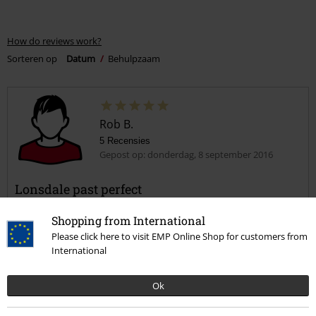
How do reviews work?
Sorteren op
Datum
Behulpzaam
Rob B.
5 Recensies
Gepost op: donderdag, 8 september 2016
Lonsdale past perfect
Gaaf shirt door de twee kleuen kombi.
Shopping from International
Please click here to visit EMP Online Shop for customers from
International
Ok
Geverifieerde recensie