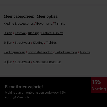
Meer categorieën. Meer opties.
Kleding & accessoires
Bovenkant
T-shirts
Stijlen
Festival
Kleding
Festival T‑shirts
Stijlen
Streetwear
Kleding
T-shirts
Kledingmerken
Lonsdale London
T-shirts en tops
T-shirts
Stijlen
Streetwear
Streetwear mannen
15%
E-mailnieuwsbrief
korting
Meld je aan en ontvang een code voor 15%
korting!
Meer info