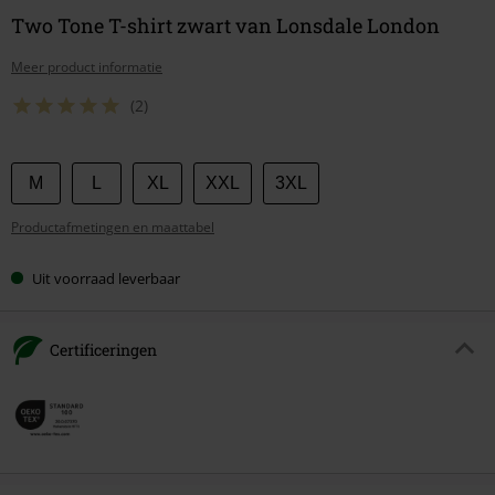
Two Tone T-shirt zwart van Lonsdale London
Meer product informatie
(2)
Kies
M
L
XL
XXL
3XL
je
Productafmetingen en maattabel
maat
Uit voorraad leverbaar
Certificeringen