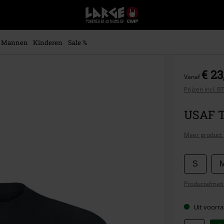
Large
–
Muziek-,
entertainment-,
Mannen
Kinderen
Sale %
en
gaming-
merch
€ 23
Vanaf
+
alternatieve
Prijzen incl. 
kleding
USAF T-
Meer product 
Kies
S
je
Productafmeti
maat
Uit voorra