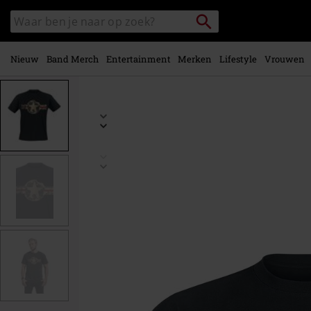
Overslaan
Packstation
Zoek
naar
zoeken
in
hoofdinhoud
catalogus
Nieuw
Band Merch
Entertainment
Merken
Lifestyle
Vrouwen
https://www.large.nl/p/usaf/478455.html