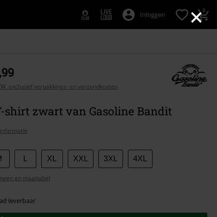
×
0
Inloggen
,99
BTW, exclusief verpakkings- en verzendkosten
shirt zwart van Gasoline Bandit
informatie
M
L
XL
XXL
3XL
4XL
ngen en maattabel
ad leverbaar