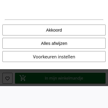
Legal
Algemene Voorwaarden
Akkoord
Bedrijfsgegevens
Alles afwijzen
Privacyverklaring
Voorkeuren instellen
Verklaring van conformiteit
Informatie over toegankelijkheid
In mijn winkelmandje
Cookie-instellingen
Annuleer bestelling
Alle prijzen incl.
wettelijke BTW