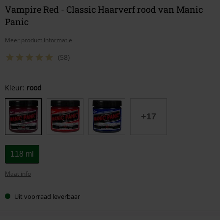
Vampire Red - Classic Haarverf rood van Manic
Panic
Meer product informatie
(58)
Kies
Kleur:
rood
je
maat
+17
118 ml
Maat info
Uit voorraad leverbaar