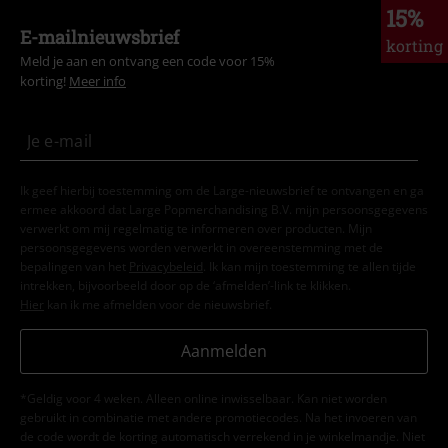
15%
E-mailnieuwsbrief
korting
Meld je aan en ontvang een code voor 15%
korting!
Meer info
Ik geef hierbij toestemming om de Large-nieuwsbrief te ontvangen en ga
ermee akkoord dat Large Popmerchandising B.V. mijn persoonsgegevens
verwerkt om mij regelmatig te informeren over producten. Mijn
persoonsgegevens worden verwerkt in overeenstemming met de
bepalingen van het
Privacybeleid
. Ik kan mijn toestemming te allen tijde
intrekken, bijvoorbeeld door op de ‘afmelden’-link te klikken.
Hier
kan ik me afmelden voor de nieuwsbrief.
Aanmelden
*Geldig voor 4 weken. Alleen online inwisselbaar. Kan niet worden
gebruikt in combinatie met andere promotiecodes. Na het invoeren van
de code wordt de korting automatisch verrekend in je winkelmandje. Niet