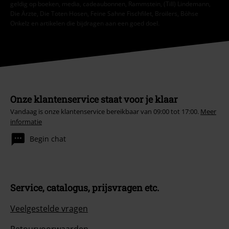
geldig op boeken, media, cadeaubonnen, Rammstein, (Till) Lindemann,
Die Ärzte, Die Toten Hosen, Feine Sahne Fischfilet, Broilers, Böhse
Onkelz en artikelen die bijdragen aan een goed doel.
Onze klantenservice staat voor je klaar
Vandaag is onze klantenservice bereikbaar van 09:00 tot 17:00.
Meer
informatie
Begin chat
Service, catalogus, prijsvragen etc.
Veelgestelde vragen