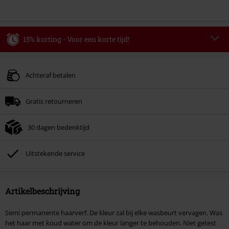
15% korting - Voor een korte tijd!
Code
WEEKEND
Kopieer de code
Geldig t/m 09-08-2026
Achteraf betalen
Minimale bestelwaarde € 49.99.
Gratis retourneren
Zodra je de code hebt ingevoerd, wordt de korting automatisch verrekend in
je winkelmandje.
30 dagen bedenktijd
Kan niet gecombineerd worden met andere kortingscodes. Boeken, media,
tickets, Rammstein, (Till) Lindemann, Böhse Onkelz, Broilers, Die Ärzte, Die
Toten Hosen, Metality, cadeaubonnen en artikelen met een inbegrepen
Uitstekende service
donatie zijn uitgesloten van de korting.
Artikelbeschrijving
Semi permanente haarverf. De kleur zal bij elke wasbeurt vervagen. Was
het haar met koud water om de kleur langer te behouden. Niet getest