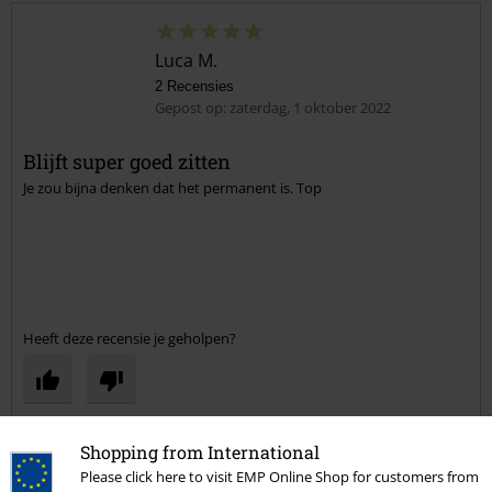
Luca M.
2 Recensies
Gepost op: zaterdag, 1 oktober 2022
Blijft super goed zitten
Je zou bijna denken dat het permanent is. Top
Commentaar versturen
Heeft deze recensie je geholpen?
Opmerking
Shopping from International
Please click here to visit EMP Online Shop for customers from