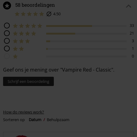
58 beoordelingen
4.50
33
21
3
1
0
Geef ons je mening over "Vampire Red - Classic".
Schrijf een beoordeling
How do reviews work?
Sorteren op
Datum
Behulpzaam