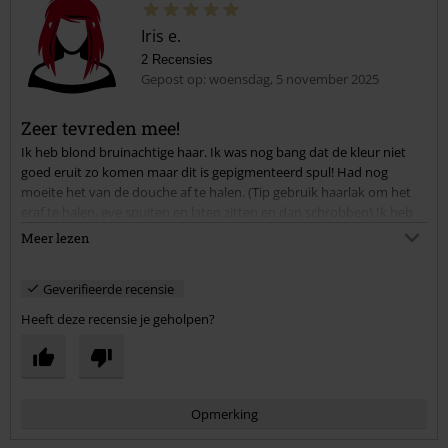
Iris e.
2 Recensies
Gepost op: woensdag, 5 november 2025
Zeer tevreden mee!
Ik heb blond bruinachtige haar. Ik was nog bang dat de kleur niet
goed eruit zo komen maar dit is gepigmenteerd spul! Had nog
moeite het van de douche af te halen. (Tip gebruik haarlak om het
eraf te halen, eve spuiten en laten zitten en dan schrobben) Ik heb
nu roze rood haar en dat ik precies wat ik wou. In het licht komt de
Meer lezen
kleur er zo mooi uit. Het is een klein potje maar omdat het zo goed
gepigmenteerd is is dat ook alles wat je nodig hebt. Ik heb lang haar
Geverifieerde recensie
maar dat ging prima. Nog extra brownie points dat het animal
cruelty free is
Heeft deze recensie je geholpen?
Opmerking