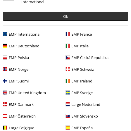
International
Petra D.
Ok
30 Recensies
Gepost op: dinsdag, 22 februari 2022
EMP International
EMP France
opvallend
EMP Deutschland
EMP Italia
Dit kleurtje is echt fantastisch.
Commentaar versturen
Al veel complimentjes gekregen.
EMP Polska
EMP Česká Republika
EMP Norge
EMP Schweiz
EMP Suomi
EMP Ireland
Geverifieerde recensie
EMP United Kingdom
EMP Sverige
Heeft deze recensie je geholpen?
EMP Danmark
Large Nederland
EMP Österreich
EMP Slovensko
Opmerking
Large Belgique
EMP España