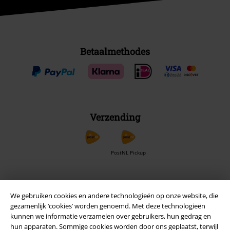
Betaalmethodes
Verzending
PostNL Pickup
large app
We gebruiken cookies en andere technologieën op onze website, die
Download gratis de nieuwe large app en profiteer van alle nieuwe
gezamenlijk ‘cookies’ worden genoemd. Met deze technologieën
functies en voordelen!
kunnen we informatie verzamelen over gebruikers, hun gedrag en
hun apparaten. Sommige cookies worden door ons geplaatst, terwijl