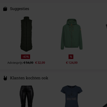
KSports GmbH
Voering
100% polyester (gerecycled)
Schnackenburgallee 179
Suggesties
22525 Hamburg
Certificering
Global Recycled Standard, PETA-
Germany
Approved Vegan, EMP Recycled
www.derbe-hamburg.de
Material
-40%
%
Adviesprijs
€ 54,99
€ 32,99
€ 124,99
Klanten kochten ook