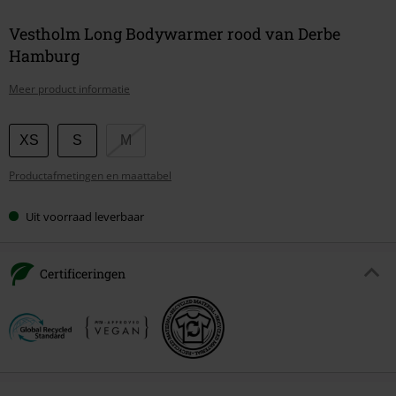
Vestholm Long Bodywarmer rood van Derbe
Hamburg
Meer product informatie
Kies
XS
S
M
je
Productafmetingen en maattabel
maat
Uit voorraad leverbaar
Certificeringen