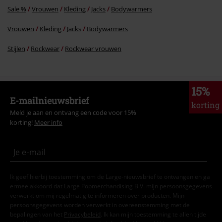
Sale %
Vrouwen
Kleding
Jacks
Bodywarmers
Vrouwen
Kleding
Jacks
Bodywarmers
Stijlen
Rockwear
Rockwear vrouwen
15%
E-mailnieuwsbrief
korting
Meld je aan en ontvang een code voor 15%
korting!
Meer info
Ik geef hierbij toestemming om de Large-nieuwsbrief te ontvangen en ga
ermee akkoord dat Large Popmerchandising B.V. mijn persoonsgegevens
verwerkt om mij regelmatig te informeren over producten. Mijn
persoonsgegevens worden verwerkt in overeenstemming met de
bepalingen van het
Privacybeleid
. Ik kan mijn toestemming te allen tijde