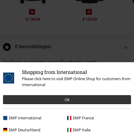
%
%
€ 134,99
€ 129,99
0 beoordelingen
Geef ons je mening over "Vestholm Long".
Shopping from International
Schrijf een beoordeling
Please click here to visit EMP Online Shop for customers from
International
Ok
EMP International
EMP France
EMP Deutschland
EMP Italia