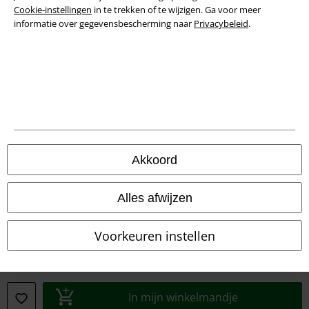
Cookie-instellingen
in te trekken of te wijzigen. Ga voor meer
informatie over gegevensbescherming naar
Privacybeleid
.
Akkoord
Legal
Algemene Voorwaarden
Alles afwijzen
Bedrijfsgegevens
Voorkeuren instellen
Privacyverklaring
Verklaring van conformiteit
In mijn winkelmandje