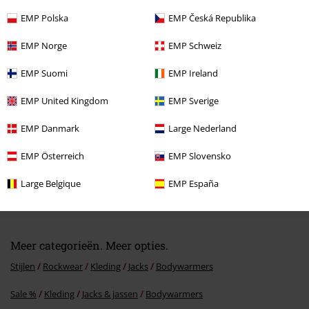
EMP Polska
EMP Česká Republika
Laatst bezocht
EMP Norge
EMP Schweiz
EMP Suomi
EMP Ireland
EMP United Kingdom
EMP Sverige
EMP Danmark
Large Nederland
EMP Österreich
EMP Slovensko
%
Large Belgique
EMP España
€ 64,99
Meer categorieën. Meer opties.
Stijlen
Rockwear
Kleding
Jacks
Bodywarmers
Sale %
Kleding
Jacks & jassen
Bodywarmers