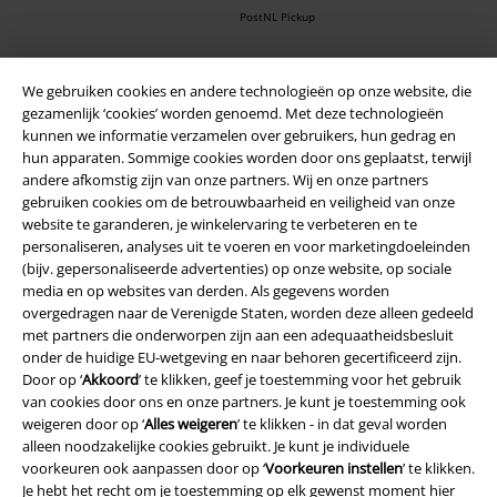
PostNL Pickup
We gebruiken cookies en andere technologieën op onze website, die
large app
gezamenlijk ‘cookies’ worden genoemd. Met deze technologieën
Download gratis de nieuwe large app en profiteer van alle nieuwe
kunnen we informatie verzamelen over gebruikers, hun gedrag en
functies en voordelen!
hun apparaten. Sommige cookies worden door ons geplaatst, terwijl
andere afkomstig zijn van onze partners. Wij en onze partners
gebruiken cookies om de betrouwbaarheid en veiligheid van onze
website te garanderen, je winkelervaring te verbeteren en te
personaliseren, analyses uit te voeren en voor marketingdoeleinden
(bijv. gepersonaliseerde advertenties) op onze website, op sociale
A Warner Music Group Company
media en op websites van derden. Als gegevens worden
overgedragen naar de Verenigde Staten, worden deze alleen gedeeld
met partners die onderworpen zijn aan een adequaatheidsbesluit
onder de huidige EU-wetgeving en naar behoren gecertificeerd zijn.
Door op ‘
Akkoord
’ te klikken, geef je toestemming voor het gebruik
van cookies door ons en onze partners. Je kunt je toestemming ook
weigeren door op ‘
Alles weigeren
’ te klikken - in dat geval worden
Beveiliging
alleen noodzakelijke cookies gebruikt. Je kunt je individuele
voorkeuren ook aanpassen door op ‘
Voorkeuren instellen
’ te klikken.
Je hebt het recht om je toestemming op elk gewenst moment hier