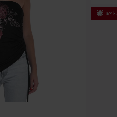
15% ko
Code
WE
Geldig t/m 09
Minimale best
Zodra je de co
winkelmandje.
Kan niet geco
Rammstein, (Ti
cadeaubonnen e