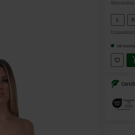
Meer product 
Kies
L
X
je
Productafmeti
maat
Uit voorra
Certi