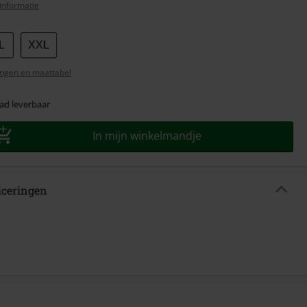
informatie
L
XXL
ngen en maattabel
ad leverbaar
In mijn winkelmandje
ficeringen