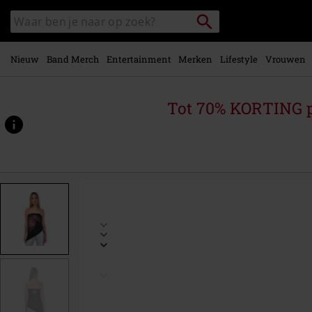
Overslaan
Packstation
Zoek
naar
zoeken
in
hoofdinhoud
catalogus
Nieuw
Band Merch
Entertainment
Merken
Lifestyle
Vrouwen
Tot 70% KORTING 
https://www.large.nl/p/vibora/579689.html