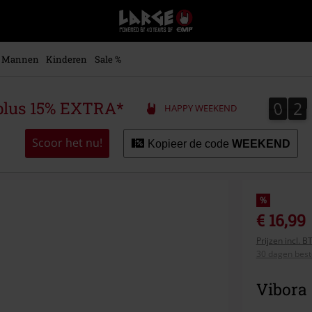
Large
–
Muziek-,
entertainment-,
Mannen
Kinderen
Sale %
en
gaming-
merch
0
2
0
2
plus 15% EXTRA*
HAPPY WEEKEND
+
alternatieve
kleding
Scoor het nu!
Kopieer de code
WEEKEND
%
€ 16,99
Prijzen incl. 
30 dagen beste
Vibora 