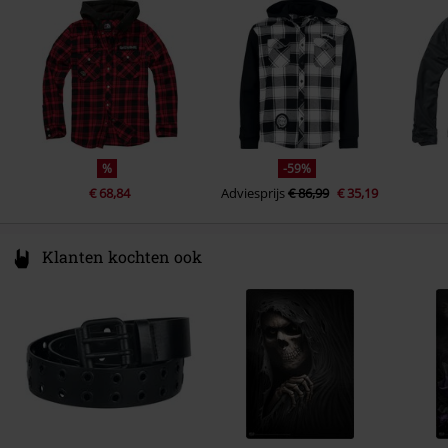
Germany
info@brandit-wear.com
%
-59%
€ 68,84
Adviesprijs
€ 86,99
€ 35,19
Klanten kochten ook