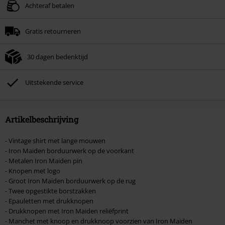
Geldig t/m 09-08-2026
Achteraf betalen
Minimale bestelwaarde € 49.99.
Gratis retourneren
Zodra je de code hebt ingevoerd, wordt de korting automatisch verrekend in
je winkelmandje.
30 dagen bedenktijd
Kan niet gecombineerd worden met andere kortingscodes. Boeken, media,
tickets, Rammstein, (Till) Lindemann, Böhse Onkelz, Broilers, Die Ärzte, Die
Toten Hosen, Metality, cadeaubonnen en artikelen met een inbegrepen
Uitstekende service
donatie zijn uitgesloten van de korting.
Artikelbeschrijving
- Vintage shirt met lange mouwen
- Iron Maiden borduurwerk op de voorkant
- Metalen Iron Maiden pin
- Knopen met logo
- Groot Iron Maiden borduurwerk op de rug
- Twee opgestikte borstzakken
- Epauletten met drukknopen
- Drukknopen met Iron Maiden reliëfprint
- Manchet met knoop en drukknoop voorzien van Iron Maiden