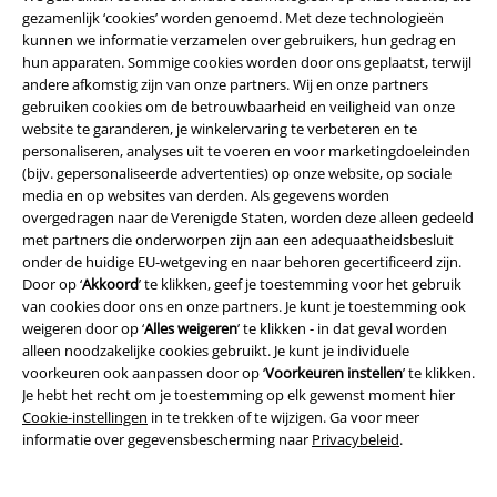
gezamenlijk ‘cookies’ worden genoemd. Met deze technologieën
kunnen we informatie verzamelen over gebruikers, hun gedrag en
Verzending
hun apparaten. Sommige cookies worden door ons geplaatst, terwijl
andere afkomstig zijn van onze partners. Wij en onze partners
gebruiken cookies om de betrouwbaarheid en veiligheid van onze
website te garanderen, je winkelervaring te verbeteren en te
PostNL Pickup
personaliseren, analyses uit te voeren en voor marketingdoeleinden
(bijv. gepersonaliseerde advertenties) op onze website, op sociale
media en op websites van derden. Als gegevens worden
large app
overgedragen naar de Verenigde Staten, worden deze alleen gedeeld
met partners die onderworpen zijn aan een adequaatheidsbesluit
Download gratis de nieuwe large app en profiteer van alle nieuwe
onder de huidige EU-wetgeving en naar behoren gecertificeerd zijn.
functies en voordelen!
Door op ‘
Akkoord
’ te klikken, geef je toestemming voor het gebruik
van cookies door ons en onze partners. Je kunt je toestemming ook
weigeren door op ‘
Alles weigeren
’ te klikken - in dat geval worden
alleen noodzakelijke cookies gebruikt. Je kunt je individuele
voorkeuren ook aanpassen door op ‘
Voorkeuren instellen
’ te klikken.
Je hebt het recht om je toestemming op elk gewenst moment hier
A Warner Music Group Company
Cookie-instellingen
in te trekken of te wijzigen. Ga voor meer
informatie over gegevensbescherming naar
Privacybeleid
.