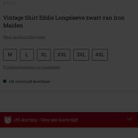
€ 54,71
Vintage Shirt Eddie Longsleeve zwart van Iron
Maiden
Meer product informatie
Kies
M
L
XL
XXL
3XL
4XL
je
Productafmetingen en maattabel
maat
Uit voorraad leverbaar
15% korting - Voor een korte tijd!
Code
WEEKEND
Kopieer de code