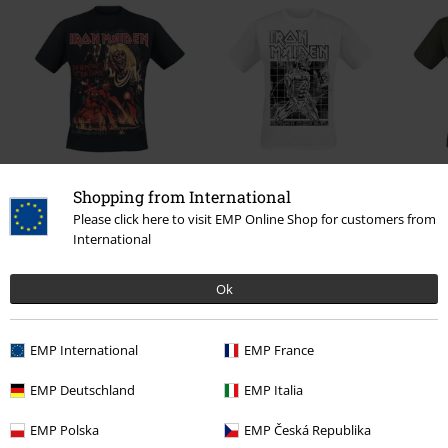
Shopping from International
€ 19,99
€ 19,99
Vanaf
Please click here to visit EMP Online Shop for customers from
International
0 beoordelingen
Ok
Geef ons je mening over "Vintage Shirt Eddie".
EMP International
EMP France
Schrijf een beoordeling
EMP Deutschland
EMP Italia
EMP Polska
EMP Česká Republika