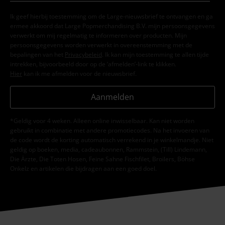
Ik geef hierbij toestemming om de Large-nieuwsbrief te ontvangen en ga
ermee akkoord dat Large Popmerchandising B.V. mijn persoonsgegevens
verwerkt om mij regelmatig te informeren over producten. Mijn
persoonsgegevens worden verwerkt in overeenstemming met de
bepalingen van het
Privacybeleid
. Ik kan mijn toestemming te allen tijde
intrekken, bijvoorbeeld door op de ‘afmelden’-link te klikken.
Hier
kan ik me afmelden voor de nieuwsbrief.
Aanmelden
*Geldig voor 4 weken. Alleen online inwisselbaar. Kan niet worden
gebruikt in combinatie met andere promotiecodes. Na het invoeren van
de code wordt de korting automatisch verrekend in je winkelmandje. Niet
geldig op boeken, media, cadeaubonnen, Rammstein, (Till) Lindemann,
Die Ärzte, Die Toten Hosen, Feine Sahne Fischfilet, Broilers, Böhse
Onkelz en artikelen die bijdragen aan een goed doel.