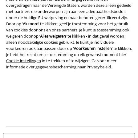
overgedragen naar de Verenigde Staten, worden deze alleen gedeeld
met partners die onderworpen zijn aan een adequaatheidsbesluit
onder de huidige EU-wetgeving en naar behoren gecertificeerd zijn.
Door op ‘
Akkoord
’ te klikken, geef je toestemming voor het gebruik
Legal
van cookies door ons en onze partners. Je kunt je toestemming ook
Algemene Voorwaarden
weigeren door op ‘
Alles weigeren
’ te klikken - in dat geval worden
alleen noodzakelijke cookies gebruikt. Je kunt je individuele
voorkeuren ook aanpassen door op ‘
Voorkeuren instellen
’ te klikken.
Bedrijfsgegevens
Je hebt het recht om je toestemming op elk gewenst moment hier
Cookie-instellingen
in te trekken of te wijzigen. Ga voor meer
Privacyverklaring
informatie over gegevensbescherming naar
Privacybeleid
.
Verklaring van conformiteit
Informatie over toegankelijkheid
Cookie-instellingen
Annuleer bestelling
Alle prijzen incl.
wettelijke BTW