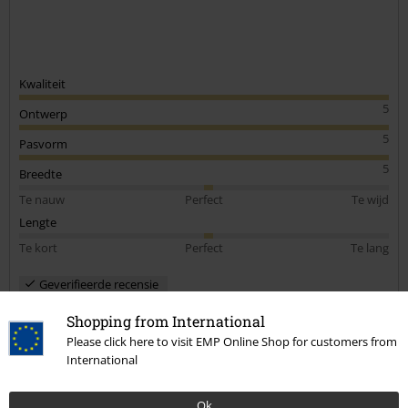
Kwaliteit
5
Ontwerp
5
Pasvorm
5
Breedte
Te nauw
Perfect
Te wijd
Lengte
Te kort
Perfect
Te lang
Geverifieerde recensie
Heeft deze recensie je geholpen?
Shopping from International
Please click here to visit EMP Online Shop for customers from
International
Opmerking
Ok