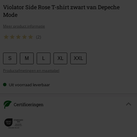
Violator Side Rose T-shirt zwart van Depeche
Mode
Meer product informatie
(2)
Kies
S
M
L
XL
XXL
je
Productafmetingen en maattabel
maat
Uit voorraad leverbaar
Certificeringen