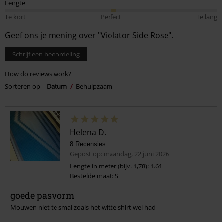
Lengte
Te kort
Perfect
Te lang
Geef ons je mening over "Violator Side Rose".
Schrijf een beoordeling
How do reviews work?
Sorteren op
Datum
Behulpzaam
Helena D.
8 Recensies
Gepost op: maandag, 22 juni 2026
Lengte in meter (bijv. 1,78): 1.61
Bestelde maat: S
goede pasvorm
Mouwen niet te smal zoals het witte shirt wel had