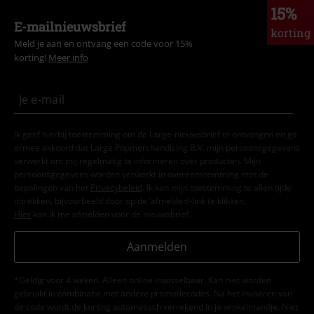
15%
E-mailnieuwsbrief
korting
Meld je aan en ontvang een code voor 15%
korting!
Meer info
Ik geef hierbij toestemming om de Large-nieuwsbrief te ontvangen en ga
ermee akkoord dat Large Popmerchandising B.V. mijn persoonsgegevens
verwerkt om mij regelmatig te informeren over producten. Mijn
persoonsgegevens worden verwerkt in overeenstemming met de
bepalingen van het
Privacybeleid
. Ik kan mijn toestemming te allen tijde
intrekken, bijvoorbeeld door op de ‘afmelden’-link te klikken.
Hier
kan ik me afmelden voor de nieuwsbrief.
Aanmelden
*Geldig voor 4 weken. Alleen online inwisselbaar. Kan niet worden
gebruikt in combinatie met andere promotiecodes. Na het invoeren van
de code wordt de korting automatisch verrekend in je winkelmandje. Niet