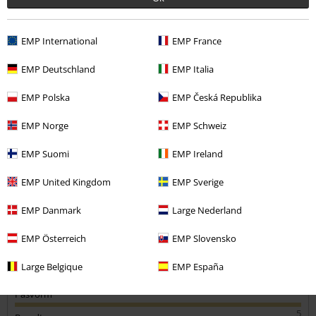
EMP International
EMP France
miranda b.
EMP Deutschland
EMP Italia
12 Recensies
Gepost op: zaterdag, 19 november 2022
EMP Polska
EMP Česká Republika
Lengte in meter (bijv. 1,78): 1.74
Bestelde maat: M
EMP Norge
EMP Schweiz
Commentaar versturen
Supper mooi
EMP Suomi
EMP Ireland
Heel mooi appert t,hirt van Depeche mode altijd al willen hebben en
nu bij de Large ! Fantastisch.
EMP United Kingdom
EMP Sverige
Mooie kwaliteit en perfecte pasvorm gewoon maat M besteld en die
was goed
EMP Danmark
Large Nederland
EMP Österreich
EMP Slovensko
Kwaliteit
Large Belgique
EMP España
5
Ontwerp
5
Pasvorm
5