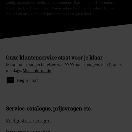
geldig op boeken, media, cadeaubonnen, Rammstein, (Till) Lindemann,
Die Ärzte, Die Toten Hosen, Feine Sahne Fischfilet, Broilers, Böhse
Onkelz en artikelen die bijdragen aan een goed doel.
Onze klantenservice staat voor je klaar
Je kunt ons morgen bereiken van 09:00 uur s morgens tot {1} uur s
middags.
Meer informatie
Begin chat
Service, catalogus, prijsvragen etc.
Veelgestelde vragen