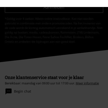
Aanmelden
*Geldig voor 4 weken. Alleen online inwisselbaar. Kan niet worden
gebruikt in combinatie met andere promotiecodes. Na het invoeren van
de code wordt de korting automatisch verrekend in je winkelmandje. Niet
geldig op boeken, media, cadeaubonnen, Rammstein, (Till) Lindemann,
Die Ärzte, Die Toten Hosen, Feine Sahne Fischfilet, Broilers, Böhse
Onkelz en artikelen die bijdragen aan een goed doel.
Onze klantenservice staat voor je klaar
Bereikbaar: maandag van 09:00 uur tot 17:00 uur.
Meer informatie
Begin chat