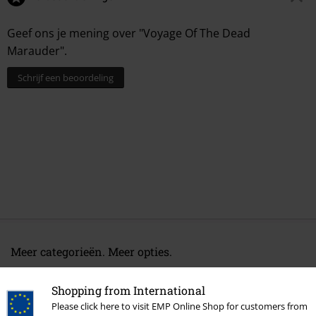
Geef ons je mening over "Voyage Of The Dead
Marauder".
Schrijf een beoordeling
Meer categorieën. Meer opties.
Sale %
Media
CDs
Shopping from International
Band Merch
Media
Cd's
Please click here to visit EMP Online Shop for customers from