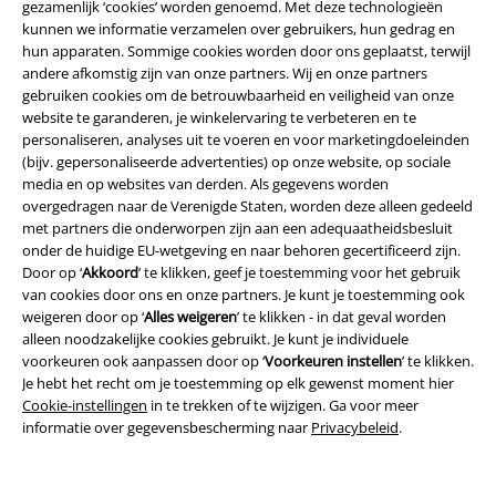
gezamenlijk ‘cookies’ worden genoemd. Met deze technologieën
kunnen we informatie verzamelen over gebruikers, hun gedrag en
hun apparaten. Sommige cookies worden door ons geplaatst, terwijl
andere afkomstig zijn van onze partners. Wij en onze partners
gebruiken cookies om de betrouwbaarheid en veiligheid van onze
website te garanderen, je winkelervaring te verbeteren en te
personaliseren, analyses uit te voeren en voor marketingdoeleinden
(bijv. gepersonaliseerde advertenties) op onze website, op sociale
media en op websites van derden. Als gegevens worden
Legal
overgedragen naar de Verenigde Staten, worden deze alleen gedeeld
met partners die onderworpen zijn aan een adequaatheidsbesluit
Algemene Voorwaarden
onder de huidige EU-wetgeving en naar behoren gecertificeerd zijn.
Door op ‘
Akkoord
’ te klikken, geef je toestemming voor het gebruik
van cookies door ons en onze partners. Je kunt je toestemming ook
Bedrijfsgegevens
weigeren door op ‘
Alles weigeren
’ te klikken - in dat geval worden
alleen noodzakelijke cookies gebruikt. Je kunt je individuele
Privacyverklaring
voorkeuren ook aanpassen door op ‘
Voorkeuren instellen
’ te klikken.
Je hebt het recht om je toestemming op elk gewenst moment hier
Verklaring van conformiteit
Cookie-instellingen
in te trekken of te wijzigen. Ga voor meer
informatie over gegevensbescherming naar
Privacybeleid
.
Informatie over toegankelijkheid
Cookie-instellingen