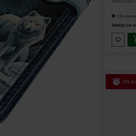
Meer product 
Uit voorra
Slechts 2 in 
15% ko
Code
AF
Alleen geldig 
Minimale best
Zodra je de co
winkelmandje.
Kan niet geco