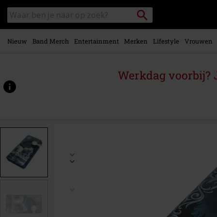
Overslaan
Packstation
Zoek
naar
zoeken
in
hoofdinhoud
catalogus
Nieuw
Band Merch
Entertainment
Merken
Lifestyle
Vrouwen
Werkdag voorbij? J
https://www.large.nl/p/warriors-
of-
winter/383524St.html