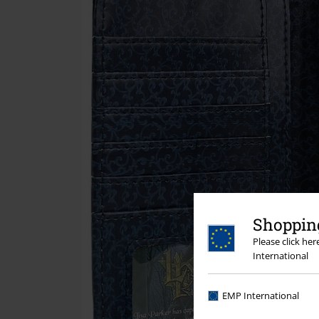
Shopping
Please click he
International
EMP International