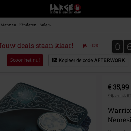
Large
–
Muziek-,
entertainment-,
Mannen
Kinderen
Sale %
en
gaming-
merch
0
0
ouw deals staan klaar!
-15%
+
alternatieve
kleding
Scoor het nu!
Kopieer de code
AFTERWORK
€ 35,99
Prijzen incl. 
Warrio
Nemes