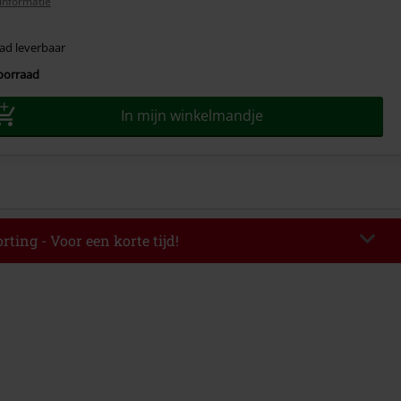
informatie
ad leverbaar
voorraad
In mijn winkelmandje
rting - Voor een korte tijd!
TERWORK
Kopieer de code
op 06-08-2026 van 16:00 t/m 23:59 uur.
elwaarde € 49.99.
de hebt ingevoerd, wordt de korting automatisch verrekend in je
mbineerd worden met andere kortingscodes. Boeken, media, tickets,