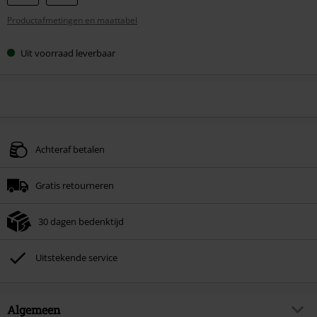
je
Productafmetingen en maattabel
maat
Uit voorraad leverbaar
Achteraf betalen
Gratis retourneren
30 dagen bedenktijd
Uitstekende service
Algemeen