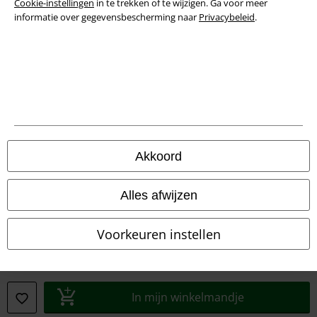
Cookie-instellingen
in te trekken of te wijzigen. Ga voor meer
informatie over gegevensbescherming naar
Privacybeleid
.
Verklaring van conformiteit
Informatie over toegankelijkheid
Cookie-instellingen
Annuleer bestelling
Alle prijzen incl.
wettelijke BTW
Akkoord
© 1986-2026 Large Popmerchandising B.V.
Alles afwijzen
Voorkeuren instellen
Onze online shops
EMP International
In mijn winkelmandje
EMP France