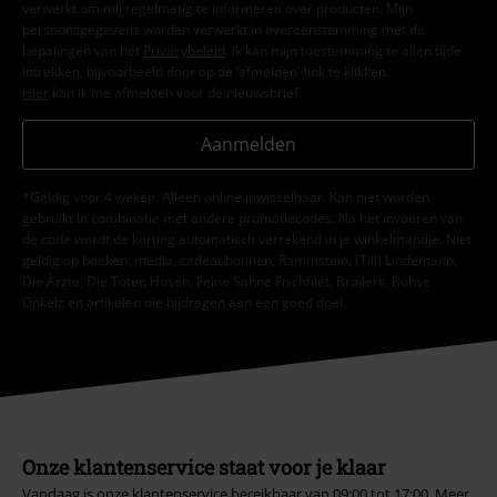
verwerkt om mij regelmatig te informeren over producten. Mijn
persoonsgegevens worden verwerkt in overeenstemming met de
bepalingen van het
Privacybeleid
. Ik kan mijn toestemming te allen tijde
intrekken, bijvoorbeeld door op de ‘afmelden’-link te klikken.
Hier
kan ik me afmelden voor de nieuwsbrief.
Aanmelden
*Geldig voor 4 weken. Alleen online inwisselbaar. Kan niet worden
gebruikt in combinatie met andere promotiecodes. Na het invoeren van
de code wordt de korting automatisch verrekend in je winkelmandje. Niet
geldig op boeken, media, cadeaubonnen, Rammstein, (Till) Lindemann,
Die Ärzte, Die Toten Hosen, Feine Sahne Fischfilet, Broilers, Böhse
Onkelz en artikelen die bijdragen aan een goed doel.
Onze klantenservice staat voor je klaar
Vandaag is onze klantenservice bereikbaar van 09:00 tot 17:00.
Meer