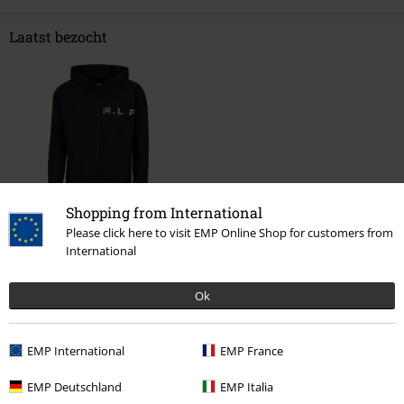
Laatst bezocht
Shopping from International
%
Please click here to visit EMP Online Shop for customers from
€ 46,99
International
Ok
Meer categorieën. Meer opties.
Kleding & accessoires
Bovenkant
EMP International
EMP France
Sale %
OUTLET
EMP Deutschland
EMP Italia