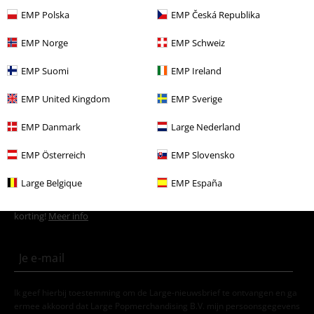
Sale %
Films en tv
EMP Polska
EMP Česká Republika
Mannen
Kleding
Truien & Vesten
Capuchonvesten
EMP Norge
EMP Schweiz
Mannen
Kleding
Truien & Vesten
Truien
EMP Suomi
EMP Ireland
EMP United Kingdom
EMP Sverige
EMP Danmark
Large Nederland
EMP Österreich
EMP Slovensko
15%
Large Belgique
EMP España
E-mailnieuwsbrief
korting
Meld je aan en ontvang een code voor 15%
korting!
Meer info
Ik geef hierbij toestemming om de Large-nieuwsbrief te ontvangen en ga
ermee akkoord dat Large Popmerchandising B.V. mijn persoonsgegevens