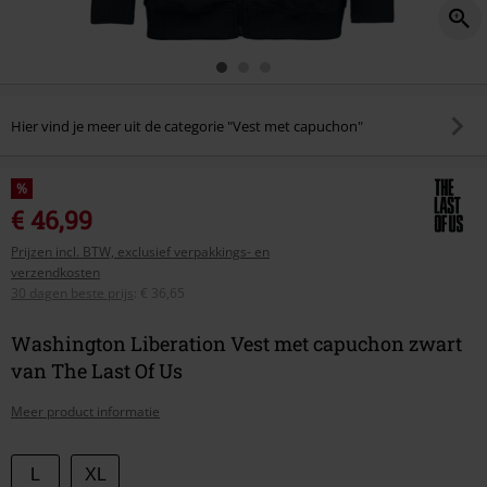
Hier vind je meer uit de categorie "Vest met capuchon"
%
€ 46,99
Prijzen incl. BTW, exclusief verpakkings- en
verzendkosten
30 dagen beste prijs
:
€ 36,65
Washington Liberation Vest met capuchon zwart
van The Last Of Us
Meer product informatie
Kies
L
XL