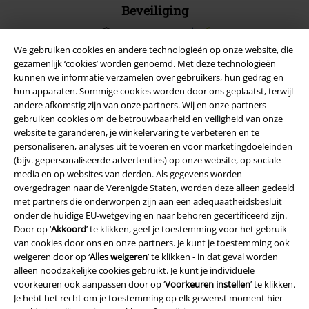
Beveiliging
We gebruiken cookies en andere technologieën op onze website, die
gezamenlijk ‘cookies’ worden genoemd. Met deze technologieën
kunnen we informatie verzamelen over gebruikers, hun gedrag en
hun apparaten. Sommige cookies worden door ons geplaatst, terwijl
andere afkomstig zijn van onze partners. Wij en onze partners
gebruiken cookies om de betrouwbaarheid en veiligheid van onze
website te garanderen, je winkelervaring te verbeteren en te
personaliseren, analyses uit te voeren en voor marketingdoeleinden
(bijv. gepersonaliseerde advertenties) op onze website, op sociale
media en op websites van derden. Als gegevens worden
overgedragen naar de Verenigde Staten, worden deze alleen gedeeld
met partners die onderworpen zijn aan een adequaatheidsbesluit
Legal
onder de huidige EU-wetgeving en naar behoren gecertificeerd zijn.
Door op ‘
Akkoord
’ te klikken, geef je toestemming voor het gebruik
Algemene Voorwaarden
van cookies door ons en onze partners. Je kunt je toestemming ook
weigeren door op ‘
Alles weigeren
’ te klikken - in dat geval worden
Bedrijfsgegevens
alleen noodzakelijke cookies gebruikt. Je kunt je individuele
voorkeuren ook aanpassen door op ‘
Voorkeuren instellen
’ te klikken.
Je hebt het recht om je toestemming op elk gewenst moment hier
Privacyverklaring