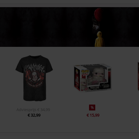
%
Adviesprijs
€ 34,99
€ 32,99
€ 15,99