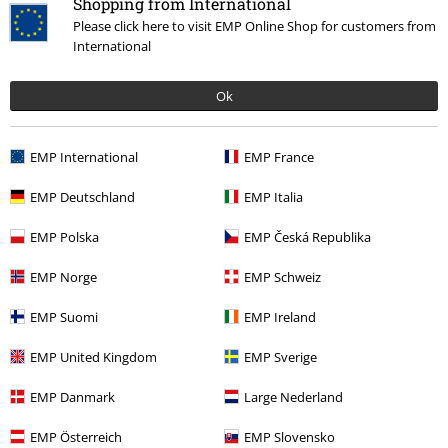
Shopping from International
Please click here to visit EMP Online Shop for customers from
Entertainment
International
Lifestyle
Figuren
Funko Pop!
Ok
Films & Series
Funko Pop!
EMP International
EMP France
EMP Deutschland
EMP Italia
15%
E-mailnieuwsbrief
korting
EMP Polska
EMP Česká Republika
Meld je aan en ontvang een code voor 15%
korting!
Meer info
EMP Norge
EMP Schweiz
EMP Suomi
EMP Ireland
EMP United Kingdom
EMP Sverige
Ik geef hierbij toestemming om de Large-nieuwsbrief te ontvangen en ga
EMP Danmark
Large Nederland
ermee akkoord dat Large Popmerchandising B.V. mijn persoonsgegevens
verwerkt om mij regelmatig te informeren over producten. Mijn
persoonsgegevens worden verwerkt in overeenstemming met de
EMP Österreich
EMP Slovensko