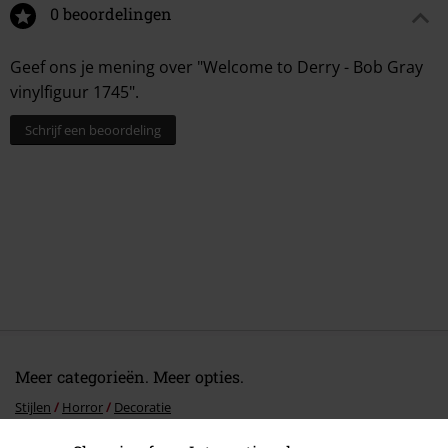
0 beoordelingen
Geef ons je mening over "Welcome to Derry - Bob Gray
vinylfiguur 1745".
Schrijf een beoordeling
Meer categorieën. Meer opties.
Stijlen
Horror
Decoratie
Stijlen
Horror
Figuren