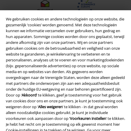
We gebruiken cookies en andere technologieën op onze website, die
gezamenlijk ‘cookies’ worden genoemd. Met deze technologieën
kunnen we informatie verzamelen over gebruikers, hun gedrag en
hun apparaten. Sommige cookies worden door ons geplaatst, terwijl
andere afkomstig zijn van onze partners. Wij en onze partners
gebruiken cookies om de betrouwbaarheid en veiligheid van onze
website te garanderen, je winkelervaring te verbeteren en te
personaliseren, analyses uit te voeren en voor marketingdoeleinden
(bijv. gepersonaliseerde advertenties) op onze website, op sociale
media en op websites van derden. Als gegevens worden
overgedragen naar de Verenigde Staten, worden deze alleen gedeeld
Legal
met partners die onderworpen zijn aan een adequaatheidsbesluit
Algemene Voorwaarden
onder de huidige EU-wetgeving en naar behoren gecertificeerd zijn.
Door op ‘
Akkoord
’ te klikken, geef je toestemming voor het gebruik
van cookies door ons en onze partners. Je kunt je toestemming ook
Bedrijfsgegevens
weigeren door op ‘
Alles weigeren
’ te klikken - in dat geval worden
alleen noodzakelijke cookies gebruikt. Je kunt je individuele
Privacyverklaring
voorkeuren ook aanpassen door op ‘
Voorkeuren instellen
’ te klikken.
Je hebt het recht om je toestemming op elk gewenst moment hier
Verklaring van conformiteit
Cookie-instellingen
in te trekken of te wijzigen. Ga voor meer