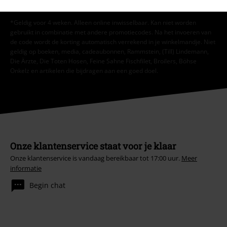
*Geldig voor 4 weken. Alleen online inwisselbaar. Kan niet worden
gebruikt in combinatie met andere promotiecodes. Na het invoeren van
de code wordt de korting automatisch verrekend in je winkelmandje. Niet
geldig op boeken, media, cadeaubonnen, Rammstein, (Till) Lindemann,
Die Ärzte, Die Toten Hosen, Feine Sahne Fischfilet, Broilers, Böhse
Onkelz en artikelen die bijdragen aan een goed doel.
Onze klantenservice staat voor je klaar
Onze klantenservice is vandaag bereikbaar tot 17:00 uur.
Meer
informatie
Begin chat