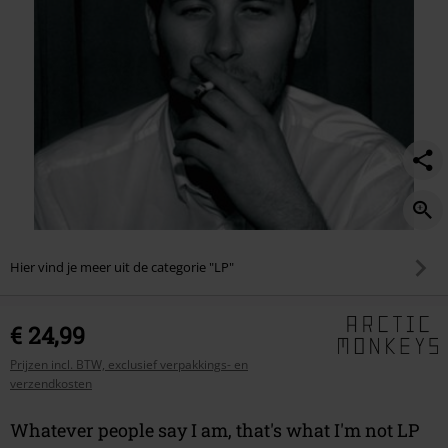
not/201854St.html
Hier vind je meer uit de categorie "LP"
€ 24,99
Prijzen incl. BTW, exclusief verpakkings- en
verzendkosten
Whatever people say I am, that's what I'm not LP