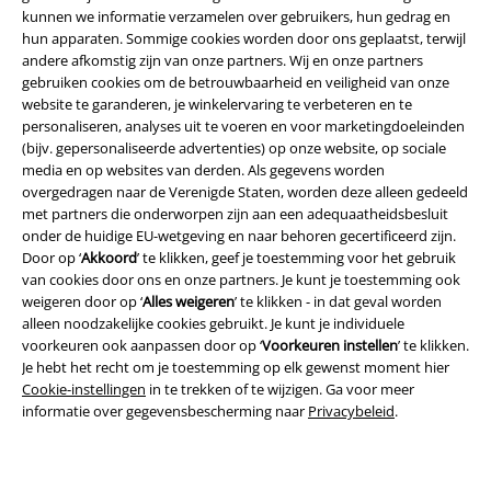
kunnen we informatie verzamelen over gebruikers, hun gedrag en
hun apparaten. Sommige cookies worden door ons geplaatst, terwijl
andere afkomstig zijn van onze partners. Wij en onze partners
gebruiken cookies om de betrouwbaarheid en veiligheid van onze
website te garanderen, je winkelervaring te verbeteren en te
personaliseren, analyses uit te voeren en voor marketingdoeleinden
(bijv. gepersonaliseerde advertenties) op onze website, op sociale
media en op websites van derden. Als gegevens worden
Legal
overgedragen naar de Verenigde Staten, worden deze alleen gedeeld
met partners die onderworpen zijn aan een adequaatheidsbesluit
Algemene Voorwaarden
onder de huidige EU-wetgeving en naar behoren gecertificeerd zijn.
Door op ‘
Akkoord
’ te klikken, geef je toestemming voor het gebruik
Bedrijfsgegevens
van cookies door ons en onze partners. Je kunt je toestemming ook
weigeren door op ‘
Alles weigeren
’ te klikken - in dat geval worden
alleen noodzakelijke cookies gebruikt. Je kunt je individuele
Privacyverklaring
voorkeuren ook aanpassen door op ‘
Voorkeuren instellen
’ te klikken.
Je hebt het recht om je toestemming op elk gewenst moment hier
Verklaring van conformiteit
Cookie-instellingen
in te trekken of te wijzigen. Ga voor meer
informatie over gegevensbescherming naar
Privacybeleid
.
Informatie over toegankelijkheid
Cookie-instellingen