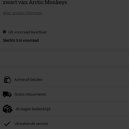
zwart van Arctic Monkeys
Meer product informatie
Kies
Uit voorraad leverbaar
je
Slechts 3 in voorraad
maat
Achteraf betalen
Gratis retourneren
30 dagen bedenktijd
Uitstekende service