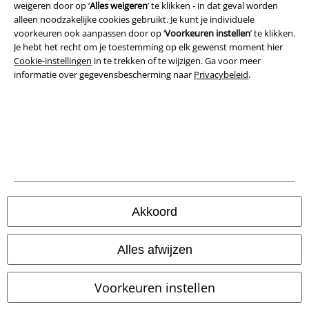
weigeren door op ‘
Alles weigeren
’ te klikken - in dat geval worden
alleen noodzakelijke cookies gebruikt. Je kunt je individuele
Bedrijfsgegevens
voorkeuren ook aanpassen door op ‘
Voorkeuren instellen
’ te klikken.
Je hebt het recht om je toestemming op elk gewenst moment hier
Privacyverklaring
Cookie-instellingen
in te trekken of te wijzigen. Ga voor meer
informatie over gegevensbescherming naar
Privacybeleid
.
Verklaring van conformiteit
Informatie over toegankelijkheid
Cookie-instellingen
Annuleer bestelling
Alle prijzen incl.
wettelijke BTW
Akkoord
© 1986-2026 Large Popmerchandising B.V.
Alles afwijzen
Voorkeuren instellen
Onze online shops