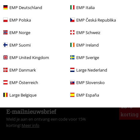
EMP Deutschland
EMP Italia
Meer categorieën. Meer opties.
EMP Polska
EMP Česká Republika
Stijlen
Zwarte kleding
Zwarte T-shirts
EMP Norge
EMP Schweiz
Kleding & accessoires
Bovenkant
T-shirts
EMP Suomi
EMP Ireland
Vrouwen
Kleding
T-shirts en tops
T-shirts
EMP United Kingdom
EMP Sverige
Kledingmerken
Spiral
Kleding
T-shirts en tops
T-shirts
EMP Danmark
Large Nederland
Stijlen
Gothic
Gothic vrouwen
EMP Österreich
EMP Slovensko
Large Belgique
EMP España
15%
E-mailnieuwsbrief
korting
Meld je aan en ontvang een code voor 15%
korting!
Meer info