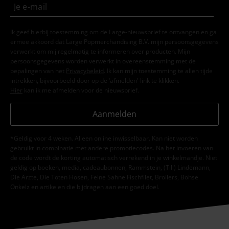
Ik geef hierbij toestemming om de Large-nieuwsbrief te ontvangen en ga
ermee akkoord dat Large Popmerchandising B.V. mijn persoonsgegevens
verwerkt om mij regelmatig te informeren over producten. Mijn
persoonsgegevens worden verwerkt in overeenstemming met de
bepalingen van het
Privacybeleid
. Ik kan mijn toestemming te allen tijde
intrekken, bijvoorbeeld door op de ‘afmelden’-link te klikken.
Hier
kan ik me afmelden voor de nieuwsbrief.
Aanmelden
*Geldig voor 4 weken. Alleen online inwisselbaar. Kan niet worden
gebruikt in combinatie met andere promotiecodes. Na het invoeren van
de code wordt de korting automatisch verrekend in je winkelmandje. Niet
geldig op boeken, media, cadeaubonnen, Rammstein, (Till) Lindemann,
Die Ärzte, Die Toten Hosen, Feine Sahne Fischfilet, Broilers, Böhse
Onkelz en artikelen die bijdragen aan een goed doel.