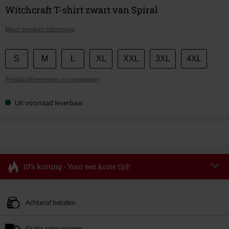
Witchcraft T-shirt zwart van Spiral
Meer product informatie
Kies
S
M
L
XL
XXL
3XL
4XL
je
Productafmetingen en maattabel
maat
Uit voorraad leverbaar
10% korting - Voor een korte tijd!
Code
FLASH
Kopieer de code
Geldig t/m 11-08-2026
Achteraf betalen
Minimale bestelwaarde € 49.99.
Gratis retourneren