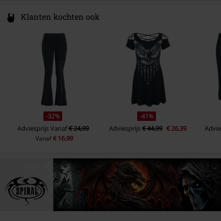
Klanten kochten ook
-32%
-41%
Adviesprijs
Vanaf
€ 24,99
Adviesprijs
€ 44,99
€ 26,39
Advie
€ 16,99
Vanaf