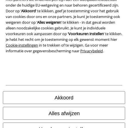
onder de huidige EU-wetgeving en naar behoren gecertificeerd zijn.
Bedrijfsgegevens
Door op ‘
Akkoord
’ te klikken, geef je toestemming voor het gebruik
van cookies door ons en onze partners. Je kunt je toestemming ook
weigeren door op ‘
Alles weigeren
’ te klikken - in dat geval worden
Privacyverklaring
alleen noodzakelijke cookies gebruikt. Je kunt je individuele
voorkeuren ook aanpassen door op ‘
Voorkeuren instellen
’ te klikken.
Verklaring van conformiteit
Je hebt het recht om je toestemming op elk gewenst moment hier
Cookie-instellingen
in te trekken of te wijzigen. Ga voor meer
Informatie over toegankelijkheid
informatie over gegevensbescherming naar
Privacybeleid
.
Cookie-instellingen
Annuleer bestelling
Alle prijzen incl.
wettelijke BTW
© 1986-2026 Large Popmerchandising B.V.
Akkoord
Alles afwijzen
Onze online shops