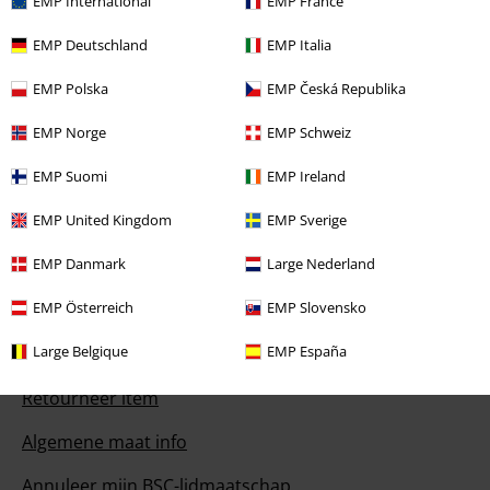
EMP International
EMP France
EMP Deutschland
EMP Italia
Onze klantenservice staat voor je klaar
EMP Polska
EMP Česká Republika
Onze klantenservice is vandaag bereikbaar tot 17:00 uur.
Meer
informatie
EMP Norge
EMP Schweiz
Begin chat
EMP Suomi
EMP Ireland
EMP United Kingdom
EMP Sverige
Service, catalogus, prijsvragen etc.
EMP Danmark
Large Nederland
EMP Österreich
EMP Slovensko
Veelgestelde vragen
Large Belgique
EMP España
Retourvoorwaarden
Retourneer item
Algemene maat info
Annuleer mijn BSC-lidmaatschap