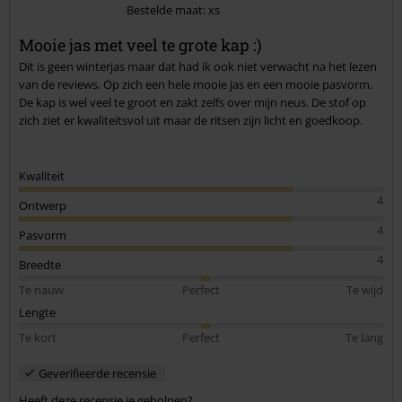
Bestelde maat: xs
Commentaar versturen
Mooie jas met veel te grote kap :)
Dit is geen winterjas maar dat had ik ook niet verwacht na het lezen
van de reviews. Op zich een hele mooie jas en een mooie pasvorm.
De kap is wel veel te groot en zakt zelfs over mijn neus. De stof op
zich ziet er kwaliteitsvol uit maar de ritsen zijn licht en goedkoop.
Kwaliteit
4
Ontwerp
4
Pasvorm
4
Breedte
Te nauw
Perfect
Te wijd
Lengte
Te kort
Perfect
Te lang
Geverifieerde recensie
Heeft deze recensie je geholpen?