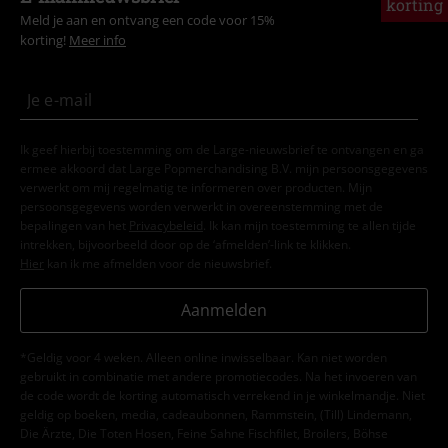
korting
Meld je aan en ontvang een code voor 15%
korting!
Meer info
Ik geef hierbij toestemming om de Large-nieuwsbrief te ontvangen en ga
ermee akkoord dat Large Popmerchandising B.V. mijn persoonsgegevens
verwerkt om mij regelmatig te informeren over producten. Mijn
persoonsgegevens worden verwerkt in overeenstemming met de
bepalingen van het
Privacybeleid
. Ik kan mijn toestemming te allen tijde
intrekken, bijvoorbeeld door op de ‘afmelden’-link te klikken.
Hier
kan ik me afmelden voor de nieuwsbrief.
Aanmelden
*Geldig voor 4 weken. Alleen online inwisselbaar. Kan niet worden
gebruikt in combinatie met andere promotiecodes. Na het invoeren van
de code wordt de korting automatisch verrekend in je winkelmandje. Niet
geldig op boeken, media, cadeaubonnen, Rammstein, (Till) Lindemann,
Die Ärzte, Die Toten Hosen, Feine Sahne Fischfilet, Broilers, Böhse