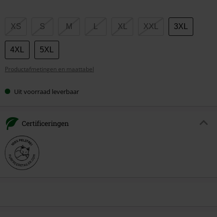
Kies
XS
S
M
L
XL
XXL
3XL
je
maat
4XL
5XL
Productafmetingen en maattabel
Uit voorraad leverbaar
Certificeringen