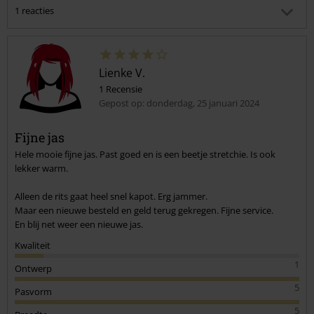
1 reacties
P H.
Gepost op: woensdag, 12 november 2025 23:47:20
Ik moet helaas melden dat dit helaas het geval is
Lienke V.
de ritssluiting gaat inderdaad erg snel kapot mijne is
vandaag hierdoor kapot gegaan en heb besloten geen
1 Recensie
jassen meer te kopen met een ijzeren ritsluiting
Gepost op: donderdag, 25 januari 2024
Ik heb al 2x deze jas opnieuw besteld en nou is het genoeg
Commentaar versturen
de rits gaat te snel stuk ik heb iets anders gekocht 1
Fijne jas
waarvan de rits niet snel kapot gaat
Hele mooie fijne jas. Past goed en is een beetje stretchie. Is ook
lekker warm.
Heeft deze reactie je geholpen?
Alleen de rits gaat heel snel kapot. Erg jammer.
Maar een nieuwe besteld en geld terug gekregen. Fijne service.
En blij net weer een nieuwe jas.
Kwaliteit
1
Ontwerp
5
Pasvorm
5