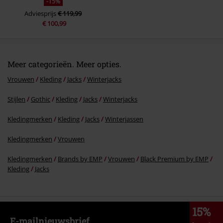
-15%
Adviesprijs
€ 119,99
€ 100,99
Meer categorieën. Meer opties.
Vrouwen
Kleding
Jacks
Winterjacks
Stijlen
Gothic
Kleding
Jacks
Winterjacks
Kledingmerken
Kleding
Jacks
Winterjassen
Kledingmerken
Vrouwen
Kledingmerken
Brands by EMP
Vrouwen
Black Premium by EMP
Kleding
Jacks
15%
E-mailnieuwsbrief