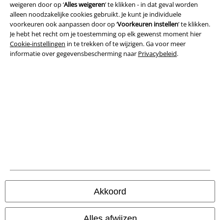
weigeren door op ‘
Alles weigeren
’ te klikken - in dat geval worden
alleen noodzakelijke cookies gebruikt. Je kunt je individuele
Legal
voorkeuren ook aanpassen door op ‘
Voorkeuren instellen
’ te klikken.
Je hebt het recht om je toestemming op elk gewenst moment hier
Algemene Voorwaarden
Cookie-instellingen
in te trekken of te wijzigen. Ga voor meer
informatie over gegevensbescherming naar
Privacybeleid
.
Bedrijfsgegevens
Privacyverklaring
Verklaring van conformiteit
Informatie over toegankelijkheid
Cookie-instellingen
Annuleer bestelling
Akkoord
Alle prijzen incl.
wettelijke BTW
© 1986-2026 Large Popmerchandising B.V.
Alles afwijzen