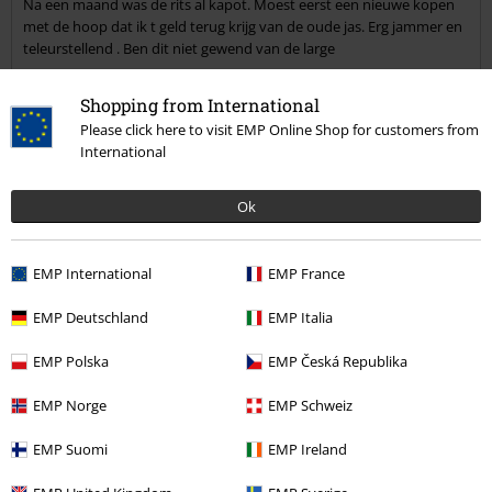
Na een maand was de rits al kapot. Moest eerst een nieuwe kopen
Commentaar versturen
met de hoop dat ik t geld terug krijg van de oude jas. Erg jammer en
teleurstellend . Ben dit niet gewend van de large
Shopping from International
Please click here to visit EMP Online Shop for customers from
Kwaliteit
International
2
Ontwerp
4
Ok
Pasvorm
5
Breedte
EMP International
EMP France
Te nauw
Perfect
Te wijd
Lengte
EMP Deutschland
EMP Italia
Te kort
Perfect
Te lang
EMP Polska
EMP Česká Republika
Geverifieerde recensie
EMP Norge
EMP Schweiz
Heeft deze recensie je geholpen?
EMP Suomi
EMP Ireland