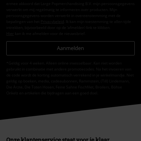
ermee akkoord dat Large Popmerchandising B.V. mijn persoonsgegevens
verwerkt om mij regelmatig te informeren over producten. Mijn
persoonsgegevens worden verwerkt in overeenstemming met de
bepalingen van het
Privacybeleid
. Ik kan mijn toestemming te allen tijde
intrekken, bijvoorbeeld door op de ‘afmelden’-link te klikken.
Hier
kan ik me afmelden voor de nieuwsbrief.
Aanmelden
*Geldig voor 4 weken. Alleen online inwisselbaar. Kan niet worden
gebruikt in combinatie met andere promotiecodes. Na het invoeren van
de code wordt de korting automatisch verrekend in je winkelmandje. Niet
geldig op boeken, media, cadeaubonnen, Rammstein, (Till) Lindemann,
Die Ärzte, Die Toten Hosen, Feine Sahne Fischfilet, Broilers, Böhse
Onkelz en artikelen die bijdragen aan een goed doel.
Onze klantenservice staat voor je klaar