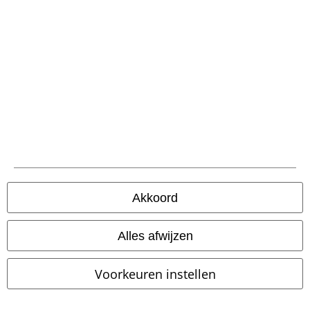
Maak deel uit van de community!
Akkoord
Alles afwijzen
Betaalmethodes
Voorkeuren instellen