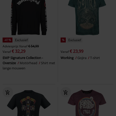
-41%
Exclusief
%
Exclusief
Adviesprijs
Vanaf
€ 54,99
€ 32,29
€ 23,99
Vanaf
Vanaf
EMP Signature Collection -
Working
Gojira
T-shirt
Oversize
Motörhead
Shirt met
lange mouwen