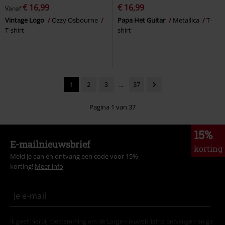
€ 16,99
€ 16,99
Vanaf
Vintage Logo
Ozzy Osbourne
Papa Het Guitar
Metallica
T-
T-shirt
shirt
1
2
3
...
37
Pagina 1 van 37
15%
E-mailnieuwsbrief
korting
Meld je aan en ontvang een code voor 15%
korting!
Meer info
Ik geef hierbij toestemming om de Large-nieuwsbrief te ontvangen en ga