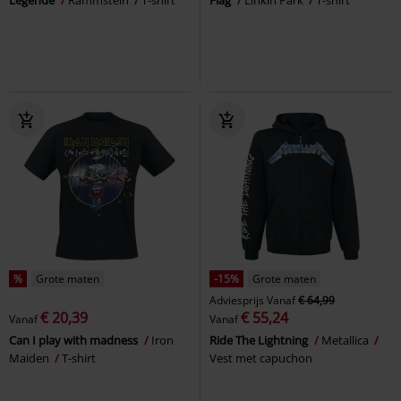
%
Grote maten
-15%
Grote maten
Adviesprijs
Vanaf
€ 64,99
€ 20,39
€ 55,24
Vanaf
Vanaf
Can I play with madness
Iron
Ride The Lightning
Metallica
Maiden
T-shirt
Vest met capuchon