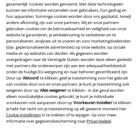
gezamenlijk ‘cookies’ worden genoemd. Met deze technologieën
kunnen we informatie verzamelen over gebruikers, hun gedrag en
Overige acties
hun apparaten. Sommige cookies worden door ons geplaatst, terwijl
andere afkomstig zijn van onze partners. Wij en onze partners
Prijsvragen
gebruiken cookies om de betrouwbaarheid en veiligheid van onze
website te garanderen, je winkelervaring te verbeteren en te
Large Cadeaubonnen
personaliseren, analyses uit te voeren en voor marketingdoeleinden
(bijv. gepersonaliseerde advertenties) op onze website, op sociale
ISIC Studentenkorting
media en op websites van derden. Als gegevens worden
overgedragen naar de Verenigde Staten, worden deze alleen gedeeld
EMP Backstage Club
met partners die onderworpen zijn aan een adequaatheidsbesluit
onder de huidige EU-wetgeving en naar behoren gecertificeerd zijn.
Door op ‘
Akkoord
’ te klikken, geef je toestemming voor het gebruik
van cookies door ons en onze partners. Je kunt je toestemming ook
weigeren door op ‘
Alles weigeren
’ te klikken - in dat geval worden
Over Large
alleen noodzakelijke cookies gebruikt. Je kunt je individuele
voorkeuren ook aanpassen door op ‘
Voorkeuren instellen
’ te klikken.
Partnerprogramma's
Je hebt het recht om je toestemming op elk gewenst moment hier
Cookie-instellingen
in te trekken of te wijzigen. Ga voor meer
Duurzaamheid
informatie over gegevensbescherming naar
Privacybeleid
.