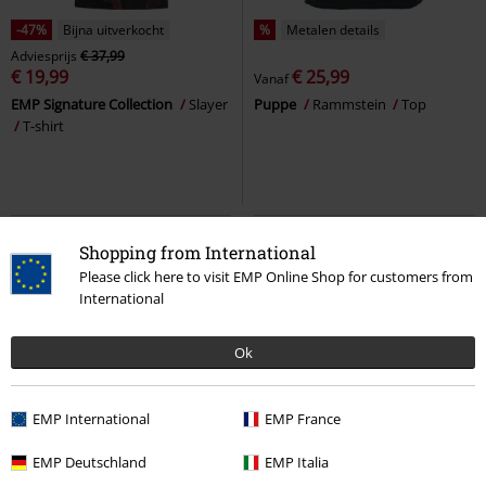
-47%
Bijna uitverkocht
%
Metalen details
Adviesprijs
€ 37,99
€ 19,99
€ 25,99
Vanaf
EMP Signature Collection
Slayer
Puppe
Rammstein
Top
T-shirt
Shopping from International
Please click here to visit EMP Online Shop for customers from
International
Ok
EMP International
EMP France
%
Bijna uitverkocht
-43%
Exclusief
EMP Deutschland
EMP Italia
Adviesprijs
Vanaf
€ 49,99