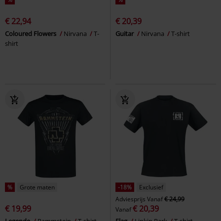
€ 22,94
€ 20,39
Coloured Flowers
Nirvana
T-
Guitar
Nirvana
T-shirt
shirt
%
Grote maten
-18%
Exclusief
Adviesprijs
Vanaf
€ 24,99
€ 19,99
€ 20,39
Vanaf
Legende
Rammstein
T-shirt
Flag
Linkin Park
T-shirt