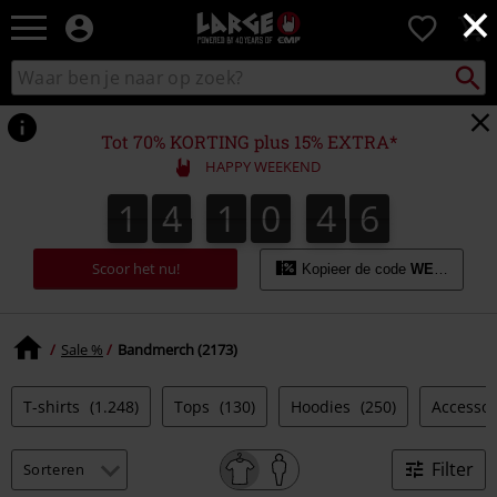
×
Large
0
–
Muziek-,
Packst
Zoek
zoeken
entertainment-,
in
en
catalogus
gaming-
Tot 70% KORTING plus 15% EXTRA*
merch
HAPPY WEEKEND
+
alternatieve
1
4
1
0
4
5
1
4
1
0
4
4
4
4
6
4
5
kleding
Scoor het nu!
Kopieer de code
WEEKEND
Sale %
Bandmerch (2173)
T-shirts
(1.248)
Tops
(130)
Hoodies
(250)
Accesso
Filter