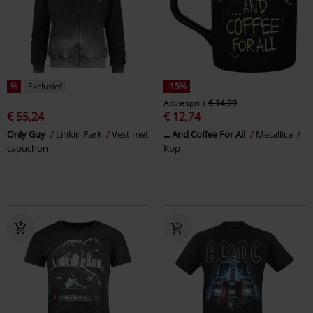
%
Exclusief
-15%
Adviesprijs
€ 14,99
€ 55,24
€ 12,74
Only Guy
Linkin Park
Vest met
... And Coffee For All
Metallica
capuchon
Kop