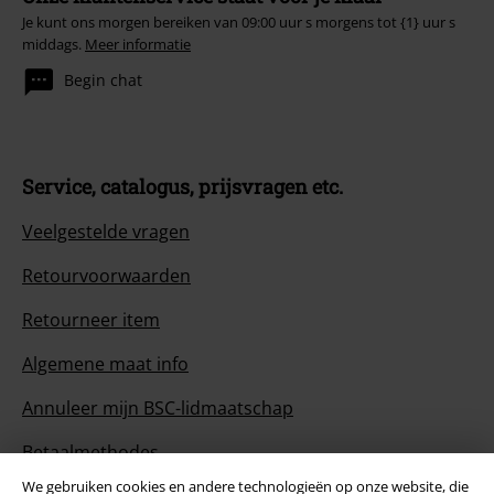
Je kunt ons morgen bereiken van 09:00 uur s morgens tot {1} uur s
middags.
Meer informatie
Begin chat
Service, catalogus, prijsvragen etc.
Veelgestelde vragen
Retourvoorwaarden
Retourneer item
Algemene maat info
Annuleer mijn BSC-lidmaatschap
Betaalmethodes
We gebruiken cookies en andere technologieën op onze website, die