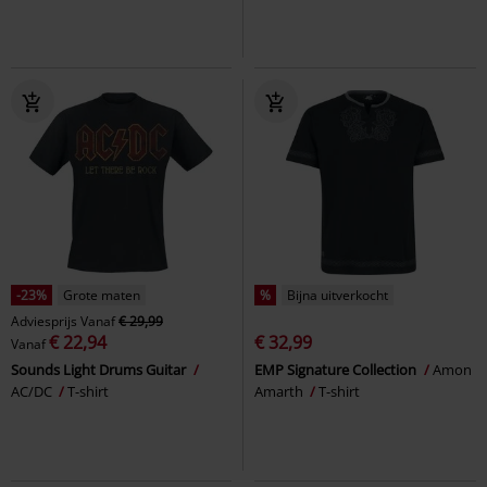
-23%
Grote maten
%
Bijna uitverkocht
Adviesprijs
Vanaf
€ 29,99
€ 22,94
€ 32,99
Vanaf
Sounds Light Drums Guitar
EMP Signature Collection
Amon
AC/DC
T-shirt
Amarth
T-shirt