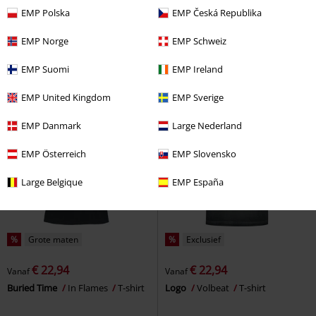
€ 16,99
€ 28,04
Vanaf
EMP Polska
EMP Česká Republika
Est. 1973
AC/DC
Tanktop
EMP Signature Collection
Metallica
T-shirt
EMP Norge
EMP Schweiz
EMP Suomi
EMP Ireland
EMP United Kingdom
EMP Sverige
EMP Danmark
Large Nederland
EMP Österreich
EMP Slovensko
Large Belgique
EMP España
%
Grote maten
%
Exclusief
€ 22,94
€ 22,94
Vanaf
Vanaf
Buried Time
In Flames
T-shirt
Logo
Volbeat
T-shirt