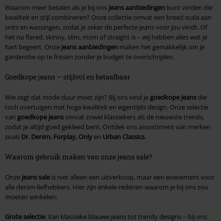
Waarom meer betalen als je bij ons
jeans aanbiedingen
kunt vinden die
kwaliteit en stijl combineren? Onze collectie omvat een breed scala aan
snits en wassingen, zodat je zeker de perfecte jeans voor jou vindt. Of
het nu flared, skinny, slim, mom of straight is – wij hebben alles wat je
hart begeert. Onze
jeans aanbiedingen
maken het gemakkelijk om je
garderobe op te frissen zonder je budget te overschrijden.
Goedkope jeans – stijlvol en betaalbaar
Wie zegt dat mode duur moet zijn? Bij ons vind je
goedkope jeans
die
toch overtuigen met hoge kwaliteit en eigentijds design. Onze selectie
van
goedkope jeans
omvat zowel klassiekers als de nieuwste trends,
zodat je altijd goed gekleed bent. Ontdek ons assortiment van merken
zoals
Dr. Denim, Forplay, Only
en
Urban Classics
.
Waarom gebruik maken van onze jeans sale?
Onze
jeans sale
is niet alleen een uitverkoop, maar een evenement voor
alle denim-liefhebbers. Hier zijn enkele redenen waarom je bij ons zou
moeten winkelen:
Grote selectie
: Van klassieke blauwe jeans tot trendy designs – bij ons