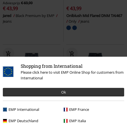
Adviesprijs
€ 69,99
€ 43,99
€ 43,99
Jared
Black Premium by EMP
Onlblush Mid Flared DNM TAI467
Jeans
Only
Jeans
Shopping from International
Please click here to visit EMP Online Shop for customers from
International
Ok
%
%
Bijna uitverkocht
EMP International
EMP France
€ 41,99
€ 35,99
EMP Deutschland
EMP Italia
NMYOLANDA MW WIDE STR
NMSENDIE HW SKINNY ANKL JNS