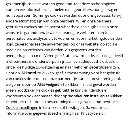
jeans. Kwaliteit, stijl en onverslaanbare prijzen – dat is ons belofte aan
gezamenlijk ‘cookies’ worden genoemd. Met deze technologieën
jou. Dus waar wacht je nog op? Ontdek nu onze
jeans aanbiedingen
en
kunnen we informatie verzamelen over gebruikers, hun gedrag en
scoor de beste
goedkope jeans
online. Veel plezier met winkelen!
hun apparaten. Sommige cookies worden door ons geplaatst, terwijl
andere afkomstig zijn van onze partners. Wij en onze partners
gebruiken cookies om de betrouwbaarheid en veiligheid van onze
15%
website te garanderen, je winkelervaring te verbeteren en te
E-mailnieuwsbrief
korting
personaliseren, analyses uit te voeren en voor marketingdoeleinden
Meld je aan en ontvang een code voor 15%
(bijv. gepersonaliseerde advertenties) op onze website, op sociale
korting!
Meer info
media en op websites van derden. Als gegevens worden
overgedragen naar de Verenigde Staten, worden deze alleen gedeeld
met partners die onderworpen zijn aan een adequaatheidsbesluit
onder de huidige EU-wetgeving en naar behoren gecertificeerd zijn.
Door op ‘
Akkoord
’ te klikken, geef je toestemming voor het gebruik
van cookies door ons en onze partners. Je kunt je toestemming ook
Ik geef hierbij toestemming om de Large-nieuwsbrief te ontvangen en ga
ermee akkoord dat Large Popmerchandising B.V. mijn persoonsgegevens
weigeren door op ‘
Alles weigeren
’ te klikken - in dat geval worden
verwerkt om mij regelmatig te informeren over producten. Mijn
alleen noodzakelijke cookies gebruikt. Je kunt je individuele
persoonsgegevens worden verwerkt in overeenstemming met de
voorkeuren ook aanpassen door op ‘
Voorkeuren instellen
’ te klikken.
bepalingen van het
Privacybeleid
. Ik kan mijn toestemming te allen tijde
Je hebt het recht om je toestemming op elk gewenst moment hier
intrekken, bijvoorbeeld door op de ‘afmelden’-link te klikken.
Cookie-instellingen
in te trekken of te wijzigen. Ga voor meer
Hier
kan ik me afmelden voor de nieuwsbrief.
informatie over gegevensbescherming naar
Privacybeleid
.
Aanmelden