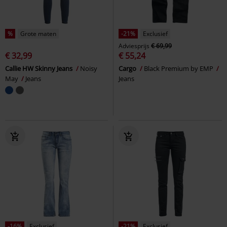
%
Grote maten
-21%
Exclusief
Adviesprijs
€ 69,99
€ 32,99
€ 55,24
Callie HW Skinny Jeans
Noisy
Cargo
Black Premium by EMP
May
Jeans
Jeans
-16%
Exclusief
-21%
Exclusief