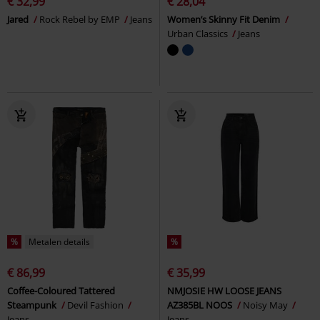
€ 32,99
€ 28,04
Jared
Rock Rebel by EMP
Jeans
Women’s Skinny Fit Denim
Urban Classics
Jeans
%
Metalen details
%
€ 86,99
€ 35,99
Coffee-Coloured Tattered
NMJOSIE HW LOOSE JEANS
Steampunk
Devil Fashion
AZ385BL NOOS
Noisy May
Jeans
Jeans