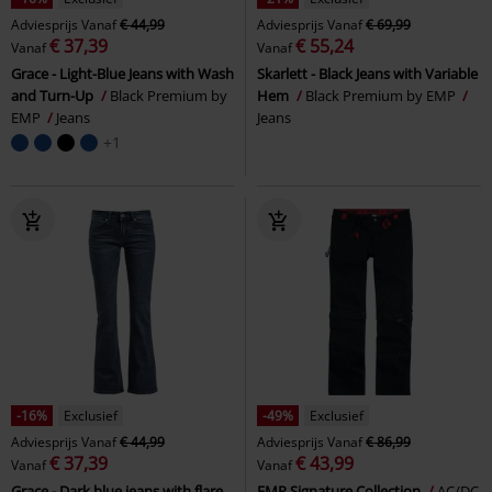
Adviesprijs
Vanaf
€ 44,99
Adviesprijs
Vanaf
€ 69,99
€ 37,39
€ 55,24
Vanaf
Vanaf
Grace - Light-Blue Jeans with Wash
Skarlett - Black Jeans with Variable
and Turn-Up
Black Premium by
Hem
Black Premium by EMP
EMP
Jeans
Jeans
+1
-16%
Exclusief
-49%
Exclusief
Adviesprijs
Vanaf
€ 44,99
Adviesprijs
Vanaf
€ 86,99
€ 37,39
€ 43,99
Vanaf
Vanaf
Grace - Dark blue jeans with flare
EMP Signature Collection
AC/DC