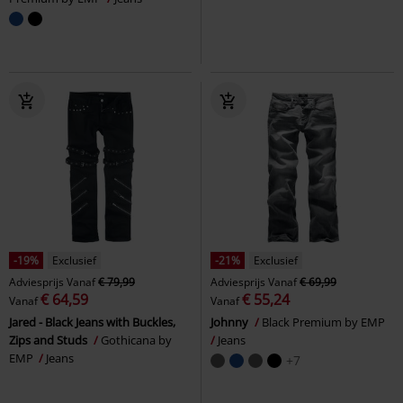
-19%
Exclusief
-21%
Exclusief
Adviesprijs
Vanaf
€ 79,99
Adviesprijs
Vanaf
€ 69,99
€ 64,59
€ 55,24
Vanaf
Vanaf
Jared - Black Jeans with Buckles,
Johnny
Black Premium by EMP
Zips and Studs
Gothicana by
Jeans
EMP
Jeans
+7