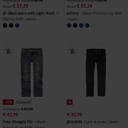
Adviesprijs
Vanaf
€ 49,99
Adviesprijs
Vanaf
€ 69,99
€ 37,39
€ 55,24
Vanaf
Vanaf
Jil - Black Jeans with Light Wash
Johnny
Black Premium by EMP
RED by EMP
Jeans
Jeans
+7
-37%
Exclusief
%
Adviesprijs
€ 69,99
€ 43,99
€ 30,99
Pete (Straight Fit)
Black
JJIGLENN
Jack & Jones
Jeans
Premium by EMP
Jeans