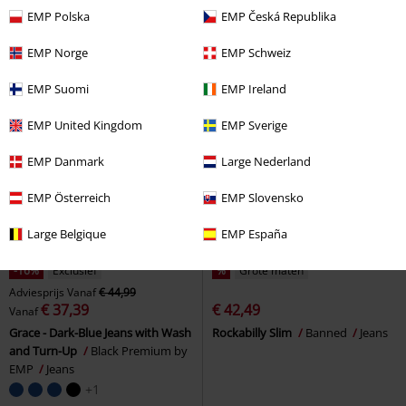
AZ365DB FWD NOOS
Noisy May
AZ445DB NOOS
Noisy May
EMP Polska
EMP Česká Republika
Jeans
Jeans
EMP Norge
EMP Schweiz
EMP Suomi
EMP Ireland
EMP United Kingdom
EMP Sverige
EMP Danmark
Large Nederland
EMP Österreich
EMP Slovensko
Large Belgique
EMP España
-16%
Exclusief
%
Grote maten
Adviesprijs
Vanaf
€ 44,99
€ 37,39
€ 42,49
Vanaf
Grace - Dark-Blue Jeans with Wash
Rockabilly Slim
Banned
Jeans
and Turn-Up
Black Premium by
EMP
Jeans
+1