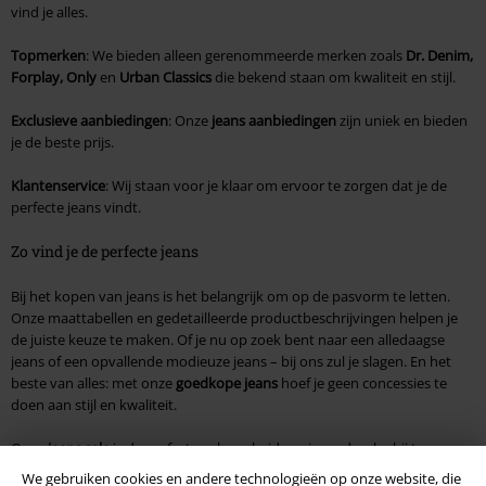
vind je alles.
Topmerken
: We bieden alleen gerenommeerde merken zoals
Dr. Denim,
Forplay, Only
en
Urban Classics
die bekend staan om kwaliteit en stijl.
Exclusieve aanbiedingen
: Onze
jeans aanbiedingen
zijn uniek en bieden
je de beste prijs.
Klantenservice
: Wij staan voor je klaar om ervoor te zorgen dat je de
perfecte jeans vindt.
Zo vind je de perfecte jeans
Bij het kopen van jeans is het belangrijk om op de pasvorm te letten.
Onze maattabellen en gedetailleerde productbeschrijvingen helpen je
de juiste keuze te maken. Of je nu op zoek bent naar een alledaagse
jeans of een opvallende modieuze jeans – bij ons zul je slagen. En het
beste van alles: met onze
goedkope jeans
hoef je geen concessies te
doen aan stijl en kwaliteit.
Onze
jeans sale
is de perfecte gelegenheid om je garderobe bij te
werken. Blader door onze aanbiedingen en vind jouw nieuwe favoriete
We gebruiken cookies en andere technologieën op onze website, die