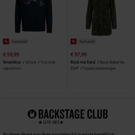
%
Exclusief
%
Exclusief
€ 59,99
€ 97,99
Emeristus
Ghost
Trui met
Rock me hard
Rock Rebel by
capuchon
EMP
Tussenseizoensjas
Profiteer direct van deze voordelen bij je eerste bestelling!