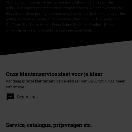
*Geldig voor 4 weken. Alleen online inwisselbaar. Kan niet worden
gebruikt in combinatie met andere promotiecodes. Na het invoeren van
de code wordt de korting automatisch verrekend in je winkelmandje. Niet
geldig op boeken, media, cadeaubonnen, Rammstein, (Till) Lindemann,
Die Ärzte, Die Toten Hosen, Feine Sahne Fischfilet, Broilers, Böhse
Onkelz en artikelen die bijdragen aan een goed doel.
Onze klantenservice staat voor je klaar
Vandaag is onze klantenservice bereikbaar van 09:00 tot 17:00.
Meer
informatie
Begin chat
Service, catalogus, prijsvragen etc.