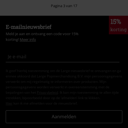
Pagina 3 van 17
15%
E-mailnieuwsbrief
korting
Meld je aan en ontvang een code voor 15%
korting!
Meer info
Ik geef hierbij toestemming om de Large-nieuwsbrief te ontvangen en ga
ermee akkoord dat Large Popmerchandising B.V. mijn persoonsgegevens
verwerkt om mij regelmatig te informeren over producten. Mijn
persoonsgegevens worden verwerkt in overeenstemming met de
bepalingen van het
Privacybeleid
. Ik kan mijn toestemming te allen tijde
intrekken, bijvoorbeeld door op de ‘afmelden’-link te klikken.
Hier
kan ik me afmelden voor de nieuwsbrief.
Aanmelden