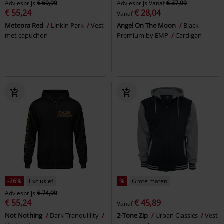
Adviesprijs
€ 69,99
Adviesprijs
Vanaf
€ 37,99
€ 55,24
€ 28,04
Vanaf
Meteora Red
Linkin Park
Vest
Angel On The Moon
Black
met capuchon
Premium by EMP
Cardigan
-26%
Exclusief
%
Grote maten
Adviesprijs
€ 74,99
€ 55,24
€ 45,89
Vanaf
Not Nothing
Dark Tranquillity
2-Tone Zip
Urban Classics
Vest