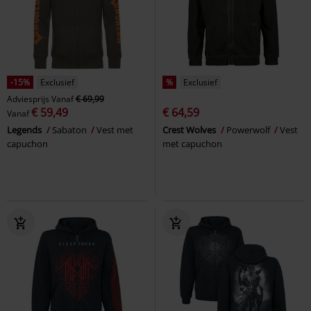
-15%
Exclusief
%
Exclusief
Adviesprijs
Vanaf
€ 69,99
€ 59,49
€ 64,59
Vanaf
Legends
Sabaton
Vest met
Crest Wolves
Powerwolf
Vest
capuchon
met capuchon