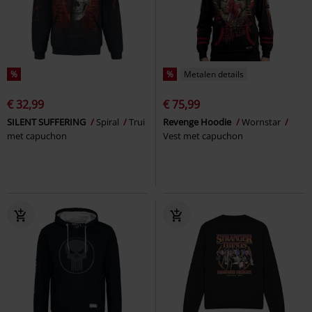
%
%
Metalen details
€ 32,99
€ 75,99
SILENT SUFFERING
Spiral
Trui
Revenge Hoodie
Wornstar
met capuchon
Vest met capuchon