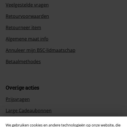
Veelgestelde vragen
Retourvoorwaarden
Retourneer item
Algemene maat info
Annuleer mijn BSC-lidmaatschap
Betaalmethodes
Overige acties
Prijsvragen
Large Cadeaubonnen
ISIC Studentenkorting
We gebruiken cookies en andere technologieën op onze website, die