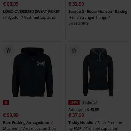
€ 68,99
€ 32,99
LOGO OVERSIZED SWEAT JACKET
Season 5 - Eddie Munson - Raising
Pegador
Vest met capuchon
Hell
Stranger Things
Sweatshirts
%
-24%
Exclusief
Adviesprijs
€ 49,99
€ 59,99
€ 37,99
Pure Fucking Armageddon
Teddy Hoodie
Black Premium
Mayhem
Vest met capuchon
by EMP
Trui met capuchon