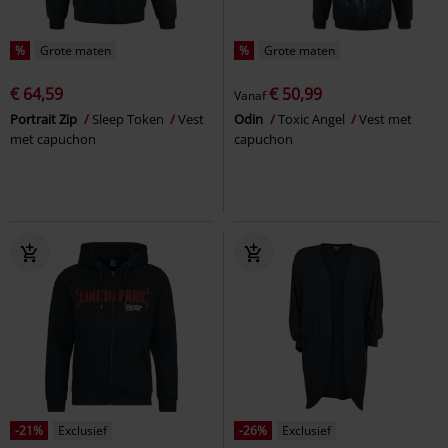
%
Grote maten
%
Grote maten
€ 64,59
€ 50,99
Vanaf
Portrait Zip
Sleep Token
Vest
Odin
Toxic Angel
Vest met
met capuchon
capuchon
-21%
Exclusief
-26%
Exclusief