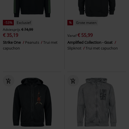
-53%
Exclusief
%
Grote maten
Adviesprijs
€ 74,99
€ 35,19
€ 55,99
Vanaf
Strike One
Peanuts
Trui met
Amplified Collection - Goat
capuchon
Slipknot
Trui met capuchon