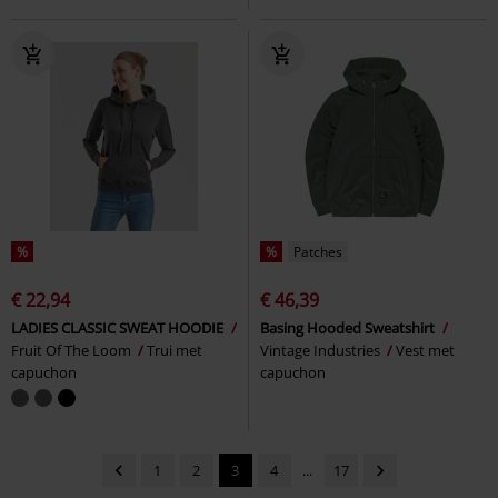
%
%
Patches
€ 22,94
€ 46,39
LADIES CLASSIC SWEAT HOODIE
Basing Hooded Sweatshirt
Fruit Of The Loom
Trui met
Vintage Industries
Vest met
capuchon
capuchon
1
2
3
4
...
17