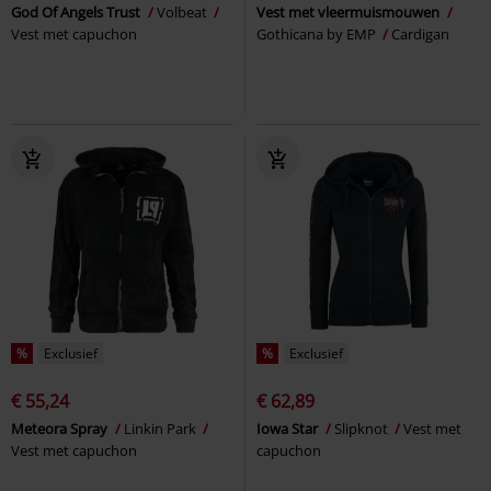
God Of Angels Trust
Volbeat
Vest met vleermuismouwen
Vest met capuchon
Gothicana by EMP
Cardigan
%
Exclusief
%
Exclusief
€ 55,24
€ 62,89
Meteora Spray
Linkin Park
Iowa Star
Slipknot
Vest met
Vest met capuchon
capuchon