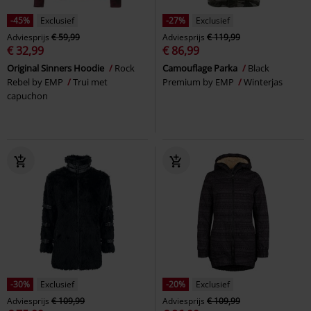
-45%
Exclusief
-27%
Exclusief
Adviesprijs
€ 59,99
Adviesprijs
€ 119,99
€ 32,99
€ 86,99
Original Sinners Hoodie
Rock
Camouflage Parka
Black
Rebel by EMP
Trui met
Premium by EMP
Winterjas
capuchon
-30%
Exclusief
-20%
Exclusief
Adviesprijs
€ 109,99
Adviesprijs
€ 109,99