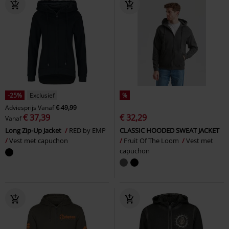
-25%
Exclusief
%
Adviesprijs
Vanaf
€ 49,99
€ 37,39
€ 32,29
Vanaf
Long Zip-Up Jacket
RED by EMP
CLASSIC HOODED SWEAT JACKET
Vest met capuchon
Fruit Of The Loom
Vest met
capuchon