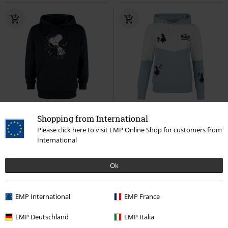
-23%
Exclusief
-52%
Exclusief
Shopping from International
Adviesprijs
Vanaf
€ 59,90
Adviesprijs
Vanaf
€ 54,99
Please click here to visit EMP Online Shop for customers from
€ 45,89
€ 26,39
Vanaf
Vanaf
International
Snoopy Music
Peanuts
Trui
Silhouettes
Alice in Wonderland
met capuchon
Trui met capuchon
Ok
EMP International
EMP France
EMP Deutschland
EMP Italia