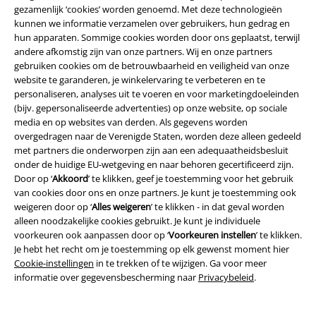
gezamenlijk ‘cookies’ worden genoemd. Met deze technologieën
EMP Backstage Club
kunnen we informatie verzamelen over gebruikers, hun gedrag en
hun apparaten. Sommige cookies worden door ons geplaatst, terwijl
andere afkomstig zijn van onze partners. Wij en onze partners
gebruiken cookies om de betrouwbaarheid en veiligheid van onze
Over Large
website te garanderen, je winkelervaring te verbeteren en te
personaliseren, analyses uit te voeren en voor marketingdoeleinden
Partnerprogramma's
(bijv. gepersonaliseerde advertenties) op onze website, op sociale
media en op websites van derden. Als gegevens worden
Duurzaamheid
overgedragen naar de Verenigde Staten, worden deze alleen gedeeld
met partners die onderworpen zijn aan een adequaatheidsbesluit
onder de huidige EU-wetgeving en naar behoren gecertificeerd zijn.
Door op ‘
Akkoord
’ te klikken, geef je toestemming voor het gebruik
van cookies door ons en onze partners. Je kunt je toestemming ook
weigeren door op ‘
Alles weigeren
’ te klikken - in dat geval worden
alleen noodzakelijke cookies gebruikt. Je kunt je individuele
voorkeuren ook aanpassen door op ‘
Voorkeuren instellen
’ te klikken.
Je hebt het recht om je toestemming op elk gewenst moment hier
Cookie-instellingen
in te trekken of te wijzigen. Ga voor meer
informatie over gegevensbescherming naar
Privacybeleid
.
Maak deel uit van de community!