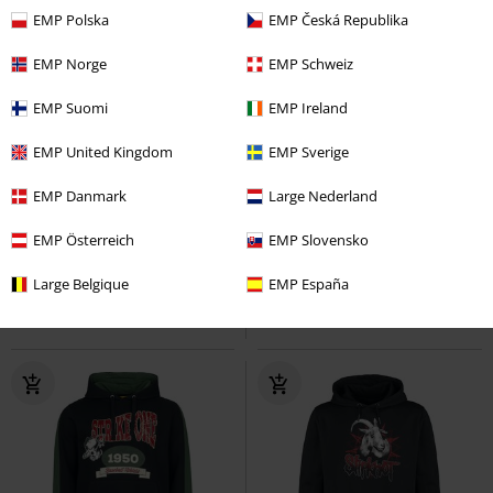
EMP Polska
EMP Česká Republika
EMP Norge
EMP Schweiz
EMP Suomi
EMP Ireland
EMP United Kingdom
EMP Sverige
-26%
Exclusief
%
Exclusief
Adviesprijs
Vanaf
€ 59,90
EMP Danmark
Large Nederland
€ 43,99
€ 26,39
Vanaf
Elmo
Sesame Street
Gebreide
Cantina Band
Star Wars
Trui
EMP Österreich
EMP Slovensko
trui
met capuchon
Large Belgique
EMP España