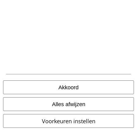
Betaalmethodes
Verzending
Akkoord
Alles afwijzen
PostNL Pickup
Voorkeuren instellen
large app