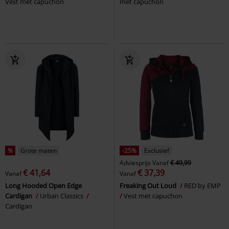
Vest met capuchon
met capuchon
%
Grote maten
-25%
Exclusief
Adviesprijs
Vanaf
€ 49,99
€ 41,64
€ 37,39
Vanaf
Vanaf
Long Hooded Open Edge
Freaking Out Loud
RED by EMP
Cardigan
Urban Classics
Vest met capuchon
Cardigan