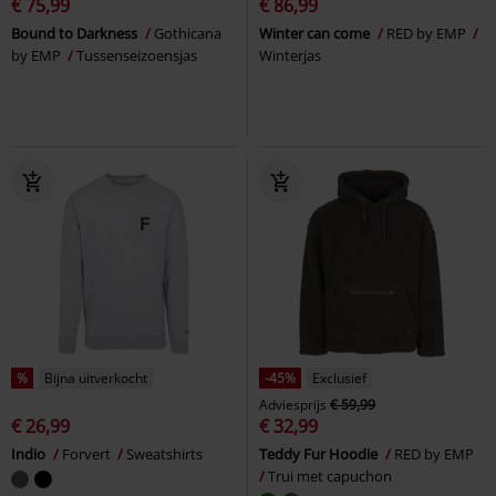
€ 75,99
€ 86,99
Bound to Darkness
Gothicana
Winter can come
RED by EMP
by EMP
Tussenseizoensjas
Winterjas
%
Bijna uitverkocht
-45%
Exclusief
Adviesprijs
€ 59,99
€ 26,99
€ 32,99
Indio
Forvert
Sweatshirts
Teddy Fur Hoodie
RED by EMP
Trui met capuchon