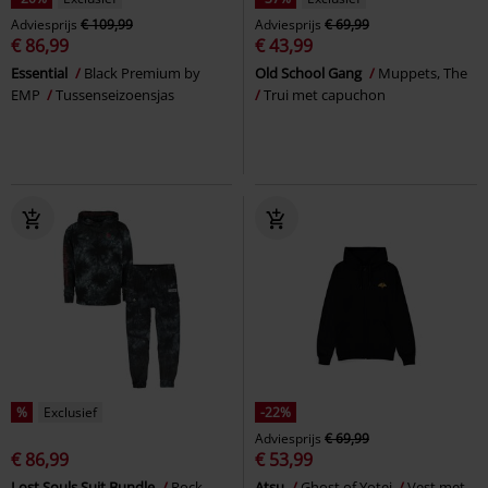
Adviesprijs
€ 109,99
Adviesprijs
€ 69,99
€ 86,99
€ 43,99
Essential
Black Premium by
Old School Gang
Muppets, The
EMP
Tussenseizoensjas
Trui met capuchon
%
Exclusief
-22%
Adviesprijs
€ 69,99
€ 86,99
€ 53,99
Lost Souls Suit Bundle
Rock
Atsu
Ghost of Yotei
Vest met