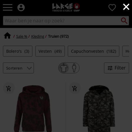
×
Large
0
–
Muziek-,
Packst
Zoek
zoeken
entertainment-,
in
en
catalogus
gaming-
Sale %
Kleding
Truien (972)
merch
+
Bolero's
(3)
Vesten
(49)
Capuchonvesten
(182)
Ho
alternatieve
kleding
Filter