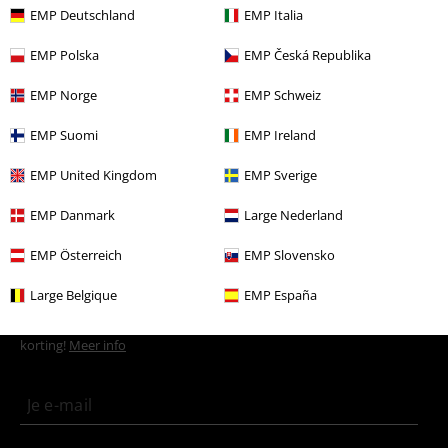
EMP Deutschland
EMP Italia
EMP Polska
EMP Česká Republika
EMP Norge
EMP Schweiz
EMP Suomi
EMP Ireland
Ontdek het nu!
EMP United Kingdom
EMP Sverige
EMP Danmark
Large Nederland
EMP Österreich
EMP Slovensko
15%
Large Belgique
EMP España
E-mailnieuwsbrief
korting
Meld je aan en ontvang een code voor 15%
korting!
Meer info