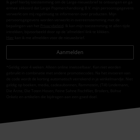
Ik geef hierbij toestemming om de Large-nieuwsbrief te ontvangen en ga
ermee akkoord dat Large Popmerchandising B.V. mijn persoonsgegevens
verwerkt om mij regelmatig te informeren over producten. Mijn
persoonsgegevens worden verwerkt in overeenstemming met de
bepalingen van het
Privacybeleid
. Ik kan mijn toestemming te allen tijde
intrekken, bijvoorbeeld door op de ‘afmelden’-link te klikken.
Hier
kan ik me afmelden voor de nieuwsbrief.
Aanmelden
*Geldig voor 4 weken. Alleen online inwisselbaar. Kan niet worden
gebruikt in combinatie met andere promotiecodes. Na het invoeren van
de code wordt de korting automatisch verrekend in je winkelmandje. Niet
geldig op boeken, media, cadeaubonnen, Rammstein, (Till) Lindemann,
Die Ärzte, Die Toten Hosen, Feine Sahne Fischfilet, Broilers, Böhse
Onkelz en artikelen die bijdragen aan een goed doel.