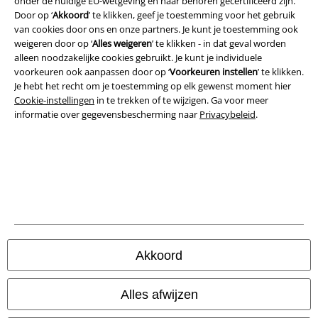
onder de huidige EU-wetgeving en naar behoren gecertificeerd zijn.
Door op ‘
Akkoord
’ te klikken, geef je toestemming voor het gebruik
Privacyverklaring
van cookies door ons en onze partners. Je kunt je toestemming ook
weigeren door op ‘
Alles weigeren
’ te klikken - in dat geval worden
Verklaring van conformiteit
alleen noodzakelijke cookies gebruikt. Je kunt je individuele
voorkeuren ook aanpassen door op ‘
Voorkeuren instellen
’ te klikken.
Informatie over toegankelijkheid
Je hebt het recht om je toestemming op elk gewenst moment hier
Cookie-instellingen
in te trekken of te wijzigen. Ga voor meer
Cookie-instellingen
informatie over gegevensbescherming naar
Privacybeleid
.
Annuleer bestelling
Alle prijzen incl.
wettelijke BTW
© 1986-2026 Large Popmerchandising B.V.
Akkoord
Onze online shops
Alles afwijzen
EMP International
Meer info over Large