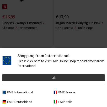
%
€ 16,99
€ 17,99
Rocksax - Wanyk Unsainted
Regan MacNeil vinylfiguur 1967
Slipknot
Portemonnee
The Exorcist
Funko Pop!
Shopping from International
Please click here to visit EMP Online Shop for customers from
International
Ok
EMP International
EMP France
Grote maten
%
Nieuw
EMP Deutschland
EMP Italia