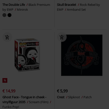
The Double Life
Black Premium
Skull Bracelet
Rock Rebel by
by EMP
Minirok
EMP
Armband Set
%
€ 14,99
€ 5,99
Ghost Face - Tongue in cheek -
Crest
Slipknot
Patch
vinylfiguur 2035
Scream (Film)
Funko Pop!