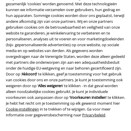
dan een filmjunkie, moet je eens kijken naar horrorliteratuur. In dit
gezamenlijk ‘cookies’ worden genoemd. Met deze technologieën
spannende genre krijg je vooral verhalen te horen over
kunnen we informatie verzamelen over gebruikers, hun gedrag en
angstaanjagende en meestal bovennatuurlijke gebeurtenissen.
hun apparaten. Sommige cookies worden door ons geplaatst, terwijl
Verschillende thema's, zoals monsters, zombies, demonen, maar ook
andere afkomstig zijn van onze partners. Wij en onze partners
fysieke misvorming en kwelling spelen een rol.
gebruiken cookies om de betrouwbaarheid en veiligheid van onze
website te garanderen, je winkelervaring te verbeteren en te
Je kunt ook iets vinden om bang voor te zijn in muziek. Niet omdat de
personaliseren, analyses uit te voeren en voor marketingdoeleinden
muziek zo slecht is, maar omdat de mix van hardcore punk, death rock,
(bijv. gepersonaliseerde advertenties) op onze website, op sociale
rockabilly en surfrock eng hoort te zijn. De band Misfits is een van de
media en op websites van derden. Als gegevens worden
baanbrekende bands die het genre heeft helpen oprichten. Neem een
overgedragen naar de Verenigde Staten, worden deze alleen gedeeld
kijkje in onze Misfits shop en koop direct een van hun albums. Luister
met partners die onderworpen zijn aan een adequaatheidsbesluit
en huiver.
onder de huidige EU-wetgeving en naar behoren gecertificeerd zijn.
Door op ‘
Akkoord
’ te klikken, geef je toestemming voor het gebruik
Of je kunt een van de talloze horror-survivalgames proberen die er zijn.
van cookies door ons en onze partners. Je kunt je toestemming ook
Sla aanvallen van zombiegolven af of overleef in een post-
weigeren door op ‘
Alles weigeren
’ te klikken - in dat geval worden
apocalyptische wereld waar je voedsel moet zoeken en onderdak moet
alleen noodzakelijke cookies gebruikt. Je kunt je individuele
bieden. Soms met een puzzel, soms zonder puzzel. Het genre van
voorkeuren ook aanpassen door op ‘
Voorkeuren instellen
’ te klikken.
survival horror biedt precies het juiste voor elke smaak.
Je hebt het recht om je toestemming op elk gewenst moment hier
Cookie-instellingen
in te trekken of te wijzigen. Ga voor meer
Dompel jezelf onder in de griezelige wereld van de online horrorwinkel
informatie over gegevensbescherming naar
Privacybeleid
.
en koop griezelig mooie horror merch en horror fan artikelen.
Meer geschikte kleding en fanartikelen of accessoires vind je in onze