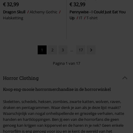
€ 32,99
€ 32,99
Dragon Skull
Alchemy Gothic
Pennywise - I Could Just Eat You
Halsketting
Up
IT
T-shirt
1
2
3
...
17
Pagina 1 van 17
Horror Clothing
Koop eng-mooie horrormerchandise in de horrorwinkel
Skeletten, schedels, heksen, zombies, zwarte katten, wolven, raven,
draken en pentagrammen. Waar denk je aan als je deze lijst maakt?
Waarschijnlijk van nogal onheilspellende en griezelige verhalen, natte
handen en hartkloppingen. Ben jij een van die horrorfans die geen
genoeg kan krijgen van kippenvel en de haren in je nek? Geen enkele
horrorfilm is eng genoeg voor jou en je kent de wereld van het