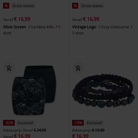
%
Grote maten
%
Grote maten
€ 16,99
€ 16,99
Vanaf
Vanaf
Silver Screen
Ice Nine Kills
T-
Vintage Logo
Ozzy Osbourne
shirt
T-shirt
-32%
Exclusief
-15%
Exclusief
Adviesprijs
Vanaf
€ 24,99
Adviesprijs
€ 19,99
€ 16,99
€ 16,99
Vanaf