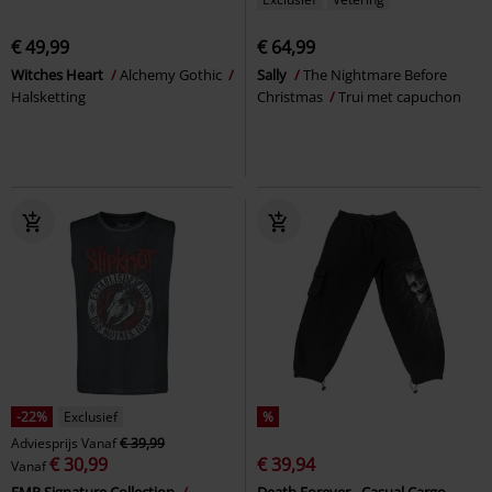
€ 49,99
€ 64,99
Witches Heart
Alchemy Gothic
Sally
The Nightmare Before
Halsketting
Christmas
Trui met capuchon
-22%
Exclusief
%
Adviesprijs
Vanaf
€ 39,99
€ 30,99
€ 39,94
Vanaf
EMP Signature Collection
Death Forever - Casual Cargo