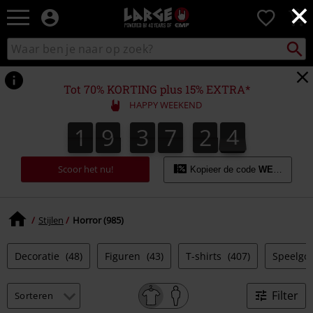
×
Large
0
–
Muziek-,
Packst
Zoek
zoeken
entertainment-,
in
en
catalogus
gaming-
Tot 70% KORTING plus 15% EXTRA*
merch
HAPPY WEEKEND
+
alternatieve
1
9
3
7
2
3
1
9
3
7
2
2
3
4
2
3
kleding
Scoor het nu!
Kopieer de code
WEEKEND
Stijlen
Horror (985)
Decoratie
(48)
Figuren
(43)
T-shirts
(407)
Speelgo
Filter