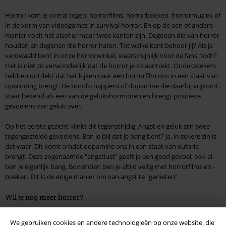
Horror kom je overal tegen: horrorfilms, horrorboeken, horrormuziek of
in de vorm van videogames in survival horror. En op de een of andere
manier voelt het alsof er maar twee kanten zijn. Degenen die van horror
houden en degenen die horror haten. Tot welke kant behoor jij? Als je
verdwaald bent in onze horrorwinkel, waarschijnlijk voor de fans, toch?
Het is niet zo verwonderlijk dat de horror je zo aantrekt. Onderzoekers
hebben ontdekt dat het kijken naar een horrorfilm ons in een staat van
opwinding brengt. De boodschapperstof dopamine die daarbij vrijkomt,
staat bekend als een van de gelukshormonen en brengt positieve
gevoelens van geluk over.
Op het eerste gezicht klinkt dit tegenstrijdig. Angst en geluk zijn twee
tegengestelde gevoelens. Ben je blij dat je bang bent? Ja, in zekere zin is
dat waar. Dit komt omdat dopamine ons in een staat van euforie
brengt. Deze zogenaamde "angstlust" geeft je een goed gevoel, ook al
ben je eigenlijk bang. Bovendien ben je altijd veilig met horrorfilms en -
boeken. Dit is de enige manier om van angst te "genieten".
Wil je nog meer horror?
Zoals ik al zei, horror vind je overal. Als je meer een boekenwurm bent
We gebruiken cookies en andere technologieën op onze website, die