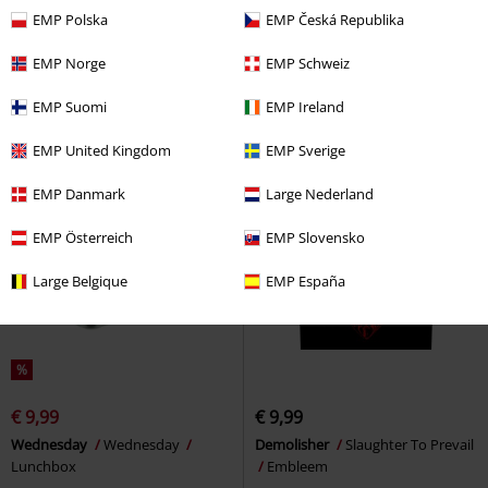
€ 53,99
€ 14,99
Vanaf
EMP Polska
EMP Česká Republika
Amplified Collection - Hockey
Jason
Friday the 13th
Funko
Jersey
Slipknot
Jersey
Pop!
EMP Norge
EMP Schweiz
EMP Suomi
EMP Ireland
EMP United Kingdom
EMP Sverige
EMP Danmark
Large Nederland
EMP Österreich
EMP Slovensko
Large Belgique
EMP España
%
€ 9,99
€ 9,99
Wednesday
Wednesday
Demolisher
Slaughter To Prevail
Lunchbox
Embleem