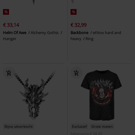
%
%
€ 33,14
€ 32,99
Helm Of Awe
Alchemy Gothic
Backbone
etNox hard and
Hanger
heavy
Ring
Bijna uitverkocht
Exclusief
Grote maten
Adviesprijs
€ 34,99