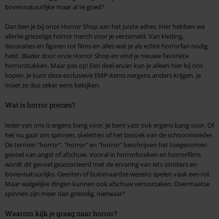
bovennatuurlijke maar al te goed?
Dan ben je bij onze Horror Shop aan het juiste adres. Hier hebben we
allerlei griezelige horror merch voor je verzameld. Van kleding,
decoraties en figuren tot films en alles wat je als echte horrorfan nodig
hebt. Blader door onze Horror Shop en vind je nieuwe favoriete
horrorstukken. Maar pas op! Een deel ervan kun je alleen hier bij ons
kopen. Je kunt deze exclusieve EMP-items nergens anders krijgen. Je
moet ze dus zeker eens bekijken.
Wat is horror precies?
Ieder van ons is ergens bang voor. Je bent vast ook ergens bang voor. Of
het nu gaat om spinnen, skeletten of het bezoek van de schoonmoeder.
De termen "horror", "horror" en "horror" beschrijven het toegenomen
gevoel van angst of afschuw. Vooral in horrorboeken en horrorfilms
wordt dit gevoel geassocieerd met de ervaring van iets sinisters en
bovennatuurlijks. Geesten of buitenaardse wezens spelen vaak een rol.
Maar walgelijke dingen kunnen ook afschuw veroorzaken. Overmaatse
spinnen zijn meer dan griezelig, nietwaar?
Waarom kijk je graag naar horror?