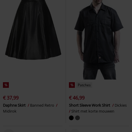
%
%
Patches
€ 37,99
€ 46,99
Daphne Skirt
Banned Retro
Short Sleeve Work Shirt
Dickies
Midirok
Shirt met korte mouwen