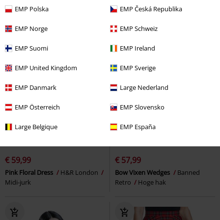
EMP Polska
EMP Česká Republika
EMP Norge
EMP Schweiz
EMP Suomi
EMP Ireland
EMP United Kingdom
EMP Sverige
EMP Danmark
Large Nederland
EMP Österreich
EMP Slovensko
Large Belgique
EMP España
%
%
€ 59,99
€ 57,99
Pink Floral Dress
H&R London
Bow Vixen Wedges
Banned
Midi-jurk
Retro
Hoge hak