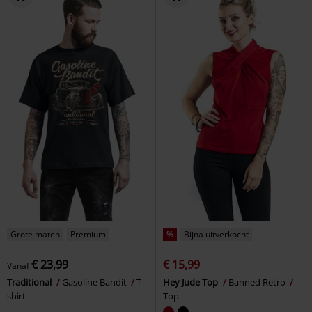
Grote maten
Premium
%
Bijna uitverkocht
€ 23,99
€ 15,99
Vanaf
Traditional
Gasoline Bandit
T-
Hey Jude Top
Banned Retro
shirt
Top