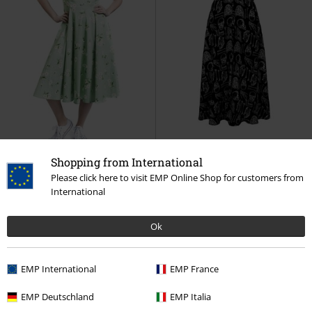
Shopping from International
%
Bijna uitverkocht
%
Decoratieve elementen
Please click here to visit EMP Online Shop for customers from
International
€ 62,99
€ 75,99
Vanaf
Timea Swing Dress
H&R London
Anatomy Dress
Hell Bunny
Midi-jurk
Maxi-jurk
Ok
EMP International
EMP France
EMP Deutschland
EMP Italia