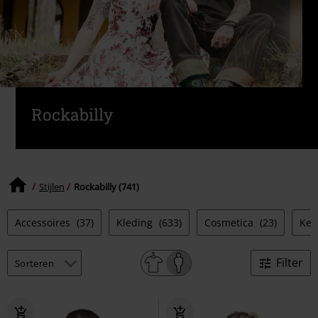
Rockabilly
Stijlen
Rockabilly (741)
Accessoires
(37)
Kleding
(633)
Cosmetica
(23)
Keu
Filter