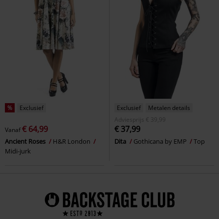
%
Exclusief
Exclusief
Metalen details
Adviesprijs
€ 39,99
€ 64,99
€ 37,99
Vanaf
Ancient Roses
H&R London
Dita
Gothicana by EMP
Top
Midi-jurk