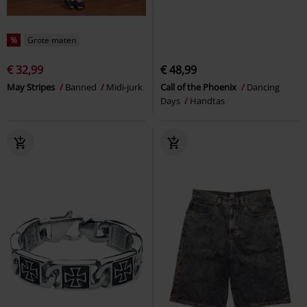
%
Grote maten
€ 32,99
€ 48,99
May Stripes
Banned
Midi-jurk
Call of the Phoenix
Dancing
Days
Handtas