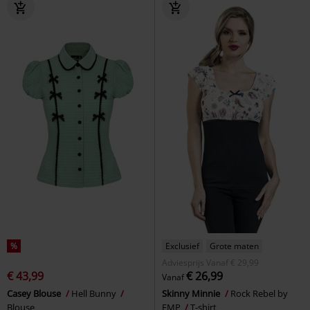
%
Exclusief
Grote maten
Adviesprijs
Vanaf
€ 29,99
€ 43,99
€ 26,99
Vanaf
Casey Blouse
Hell Bunny
Skinny Minnie
Rock Rebel by
Blouse
EMP
T-shirt