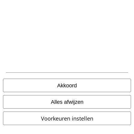
%
-34%
Exclusief
Adviesprijs
€ 49,99
€ 35,19
€ 32,99
Worn and Wicked
Banned
Rock Rebel by EMP
Rock Rebel
Handtas
by EMP
Mini-jurk
Akkoord
Alles afwijzen
Voorkeuren instellen