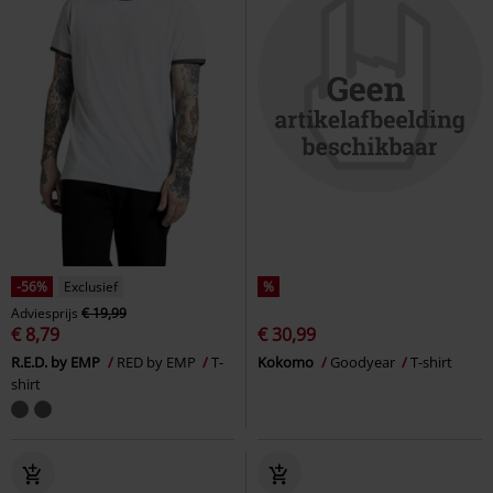
-56%
Exclusief
%
Adviesprijs
€ 19,99
€ 8,79
€ 30,99
R.E.D. by EMP
RED by EMP
T-
Kokomo
Goodyear
T-shirt
shirt