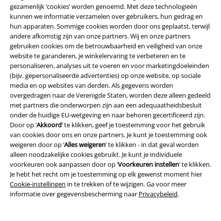
gezamenlijk ‘cookies’ worden genoemd. Met deze technologieën
kunnen we informatie verzamelen over gebruikers, hun gedrag en
hun apparaten. Sommige cookies worden door ons geplaatst, terwijl
andere afkomstig zijn van onze partners. Wij en onze partners
gebruiken cookies om de betrouwbaarheid en veiligheid van onze
website te garanderen, je winkelervaring te verbeteren en te
personaliseren, analyses uit te voeren en voor marketingdoeleinden
(bijv. gepersonaliseerde advertenties) op onze website, op sociale
media en op websites van derden. Als gegevens worden
overgedragen naar de Verenigde Staten, worden deze alleen gedeeld
met partners die onderworpen zijn aan een adequaatheidsbesluit
onder de huidige EU-wetgeving en naar behoren gecertificeerd zijn.
Door op ‘
Akkoord
’ te klikken, geef je toestemming voor het gebruik
van cookies door ons en onze partners. Je kunt je toestemming ook
weigeren door op ‘
Alles weigeren
’ te klikken - in dat geval worden
alleen noodzakelijke cookies gebruikt. Je kunt je individuele
voorkeuren ook aanpassen door op ‘
Voorkeuren instellen
’ te klikken.
Je hebt het recht om je toestemming op elk gewenst moment hier
%
Cookie-instellingen
in te trekken of te wijzigen. Ga voor meer
informatie over gegevensbescherming naar
Privacybeleid
.
€ 43,99
€ 32,99
ONSPACK LIFE PUFFER JACKET
Capslab - Cocktails Cheers
OTW
ONLY and SONS
Alcohol & Party
Cap