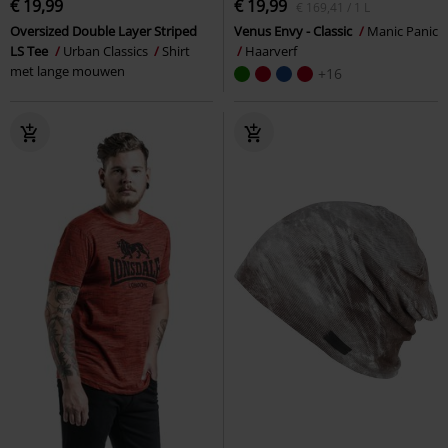
€ 19,99
€ 19,99
€ 169,41 / 1 L
Oversized Double Layer Striped
Venus Envy - Classic
Manic Panic
LS Tee
Urban Classics
Shirt
Haarverf
met lange mouwen
+16