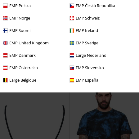
EMP Polska
EMP Česká Republika
EMP Norge
EMP Schweiz
EMP Suomi
EMP Ireland
%
Exclusief
Metalen details
EMP United Kingdom
EMP Sverige
Adviesprijs
€ 17,99
€ 10,99
€ 14,99
EMP Danmark
Large Nederland
Wooly Combed
Flexfit
Cap
Beanie
Black Premium by EMP
Beanie
EMP Österreich
EMP Slovensko
Large Belgique
EMP España