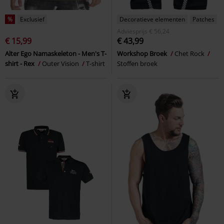
%
Exclusief
Decoratieve elementen
Patches
Adviesprijs
€ 56,24
€ 15,99
€ 43,99
Alter Ego Namaskeleton - Men's T-
Workshop Broek
Chet Rock
shirt - Rex
Outer Vision
T-shirt
Stoffen broek