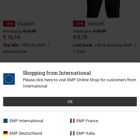
-26%
Exclusief
-70%
Exclusief
Adviesprijs
€ 21,99
Adviesprijs
€ 29,99
€ 16,14
€ 8,79
Star Mix
RED by EMP
Lost Souls
Rock Rebel by EMP
Armband Set
T-shirt
Shopping from International
Please click here to visit EMP Online Shop for customers from
International
Ok
EMP International
EMP France
EMP Deutschland
EMP Italia