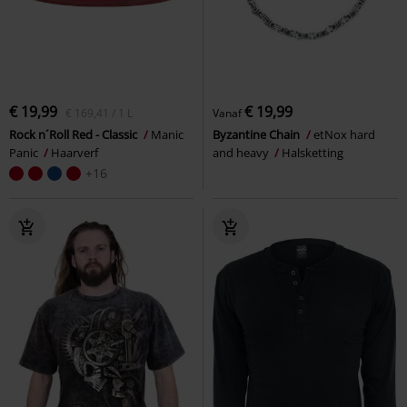
€ 19,99
€ 19,99
€ 169,41 / 1 L
Vanaf
Rock n´Roll Red - Classic
Manic
Byzantine Chain
etNox hard
Panic
Haarverf
and heavy
Halsketting
+16