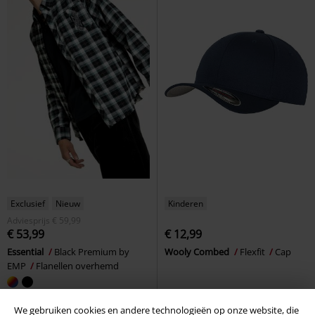
Exclusief
Nieuw
Kinderen
Adviesprijs
€ 59,99
€ 53,99
€ 12,99
Essential
Black Premium by
Wooly Combed
Flexfit
Cap
EMP
Flanellen overhemd
We gebruiken cookies en andere technologieën op onze website, die