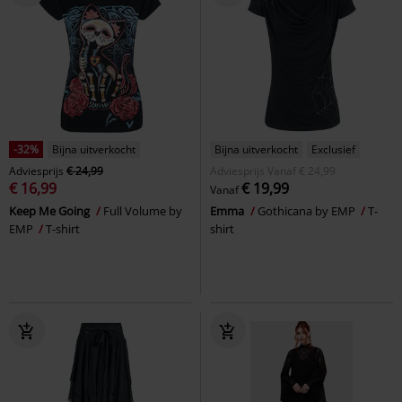
-32%
Bijna uitverkocht
Bijna uitverkocht
Exclusief
Adviesprijs
€ 24,99
Adviesprijs
Vanaf
€ 24,99
€ 16,99
€ 19,99
Vanaf
Keep Me Going
Full Volume by
Emma
Gothicana by EMP
T-
EMP
T-shirt
shirt