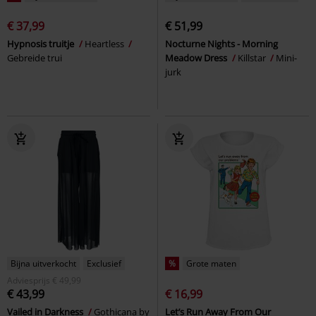
€ 37,99
€ 51,99
Hypnosis truitje
Heartless
Nocturne Nights - Morning
Gebreide trui
Meadow Dress
Killstar
Mini-
jurk
Bijna uitverkocht
Exclusief
%
Grote maten
Adviesprijs
€ 49,99
€ 43,99
€ 16,99
Vailed in Darkness
Gothicana by
Let’s Run Away From Our