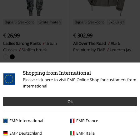
Bijna uitverkocht
Grote maten
Bijna uitverkocht
Exclusief
€ 26,99
€ 302,99
Ladies Sarong Pants
Urban
All Over The Road
Black
Classics
Stoffen broek
Premium by EMP
Lederen jas
Shopping from International
Please click here to visit EMP Online Shop for customers from
International
Ok
EMP International
EMP France
EMP Deutschland
EMP Italia