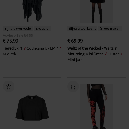
Bijna uitverkocht
Exclusief
Bijna uitverkocht
Grote maten
Adviesprijs
€ 84,99
€ 75,99
€ 69,99
Tiered Skirt
Gothicana by EMP
Waltz of the Wicked - Waltz in
Midirok
Mourning Mini Dress
Killstar
Mini-jurk