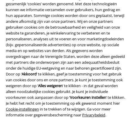
gezamenlijk ‘cookies’ worden genoemd. Met deze technologieën
kunnen we informatie verzamelen over gebruikers, hun gedrag en
Aangezien zelfs superhelden soms nieuwe kleding nodig hebben, kun je
hun apparaten. Sommige cookies worden door ons geplaatst, terwijl
bij ons allerlei kleding vinden met ontwerpen uit het universum van
andere afkomstig zijn van onze partners. Wij en onze partners
Marvel en van DC. Het is aan jou om te bepalen van welk universum je
gebruiken cookies om de betrouwbaarheid en veiligheid van onze
een grotere fan bent, en anders kies je gewoon lekker niet en haal je het
website te garanderen, je winkelervaring te verbeteren en te
allemaal in huis. Voor alle bankhangers, of juist voor de sportieve fans,
personaliseren, analyses uit te voeren en voor marketingdoeleinden
hebben we geweldige joggingbroeken op voorraad.
(bijv. gepersonaliseerde advertenties) op onze website, op sociale
media en op websites van derden. Als gegevens worden
Truien voor de koele lente- en zomeravonden
overgedragen naar de Verenigde Staten, worden deze alleen gedeeld
met partners die onderworpen zijn aan een adequaatheidsbesluit
Soms wil je gewoon even lekker comfortabel wegkruipen, want niet
onder de huidige EU-wetgeving en naar behoren gecertificeerd zijn.
alleen de winter kent frisse dagen. Ook dan zit je bij ons goed! We
Door op ‘
Akkoord
’ te klikken, geef je toestemming voor het gebruik
hebben namelijk meer dan genoeg comfortabele cardigans en truien
van cookies door ons en onze partners. Je kunt je toestemming ook
voor vrouwen op voorraad. Of je nou op zoek bent naar kleding met
weigeren door op ‘
Alles weigeren
’ te klikken - in dat geval worden
minder kleuren of juist met felle kleuren, naar subtiele of aparte
alleen noodzakelijke cookies gebruikt. Je kunt je individuele
ontwerpen, we hebben voor iedereen wat. Stel een nieuwe outfit samen
voorkeuren ook aanpassen door op ‘
Voorkeuren instellen
’ te klikken.
met een comfortabele trui en geniet ervan!
Je hebt het recht om je toestemming op elk gewenst moment hier
Cookie-instellingen
in te trekken of te wijzigen. Ga voor meer
Vrouwenjassen voor de tussenseizoenen
informatie over gegevensbescherming naar
Privacybeleid
.
Voor de periodes waarin het weer niet lijkt te kunnen kiezen tussen
warm of koud, is een jas die geschikt is voor de tussenseizoenen een