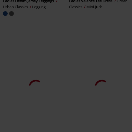
Ladies Denim Jersey Leggings
Ladies Valence Tee Dress
Urban
Urban Classics
Legging
Classics
Mini-jurk
Bijna uitverkocht
Exclusief
-26%
Bijna uitverkocht
Adviesprijs
€ 34,99
Adviesprijs
€ 59,99
€ 32,99
€ 43,99
Walk The Line
Black Premium
Nicki
Gothicana by EMP
Jeans
by EMP
Hoge sneakers