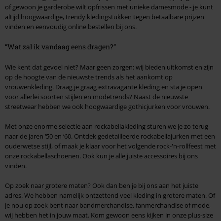
of gewoon je garderobe wilt opfrissen met unieke damesmode - je kunt
altijd hoogwaardige, trendy kledingstukken tegen betaalbare prijzen
vinden en eenvoudig online bestellen bij ons.
“Wat zal ik vandaag eens dragen?”
Wie kent dat gevoel niet? Maar geen zorgen: wij bieden uitkomst en zijn
op de hoogte van de nieuwste trends als het aankomt op
vrouwenkleding. Draag je graag extravagante kleding en sta je open
voor allerlei soorten stijlen en modetrends? Naast de nieuwste
streetwear hebben we ook hoogwaardige gothicjurken voor vrouwen.
Met onze enorme selectie aan rockabellakleding sturen we je zo terug
naar de jaren ‘50 en ‘60. Ontdek gedetailleerde rockabellajurken met een
ouderwetse stijl, of maak je klaar voor het volgende rock-'n-rollfeest met
onze rockabellaschoenen. Ook kun je alle juiste accessoires bij ons
vinden.
Op zoek naar grotere maten? Ook dan ben je bij ons aan het juiste
adres. We hebben namelijk ontzettend veel kleding in grotere maten. Of
je nou op zoek bent naar bandmerchandise, fanmerchandise of mode,
wij hebben het in jouw maat. Kom gewoon eens kijken in onze plus-size