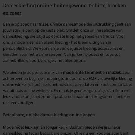
Dameskleding online: buitengewone T-shirts, broeken
en meer
Ben je op zoek naar frisse, unieke damesmode die uitdrukking geeft aan
jouw stijl? Je bent op de juiste plek. Ontdek onze online selectie van
dameskleding, die altijd up-to-date is op het gebied van trends. Voor
ons is mode meer dan alleen kleding - het is een uiting van je
persoonlijkheid. We voorzien je van de juiste kleding, accessoires en
sieraden voor het warme seizoen. Van jurken, blouses en tops tot
zonnebrillen en oorbellen: je vindt alles bij ons.
We bieden je de perfecte mix van
mode, entertainment
en
muziek
. Leun
achterover en begin je shoppingtour door onze EMP vrouwelijke kleding
online winkel. Je hoeft zelfs het huis niet te verlaten en kunt comfortabel
vanuit huis online winkelen. En maak je geen zorgen: als je een item niet
leuk vindt, kun je het zonder problemen naar ons terugsturen - het kan
niet eenvoudiger.
Betaalbare, unieke dameskleding online kopen
Mode moet leuk zijn en toegankelijk. Daarom bieden we je unieke
dameskleding tegen betaalbare prijzen. Of je nu een koopjesjager bent