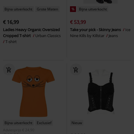
Bijna uitverkocht
Grote Maten
%
Bijna uitverkocht
€ 16,99
€ 53,99
Ladies Heavy Organic Oversized
Take your pick - Skinny Jeans
Ice
Cropped T-shirt
Urban Classics
Nine Kills by Killstar
Jeans
T-shirt
Bijna uitverkocht
Exclusief
Nieuw
Adviesprijs
€ 24,90