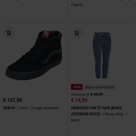
Jeans
-66%
Bijna uitverkocht
Adviesprijs
€ 44,99
€ 107,99
€ 14,99
SK8-Hi
Vans
Hoge sneakers
NMMONI HW ST ANK JEANS
AZ358MB NOOS
Noisy May
Jeans