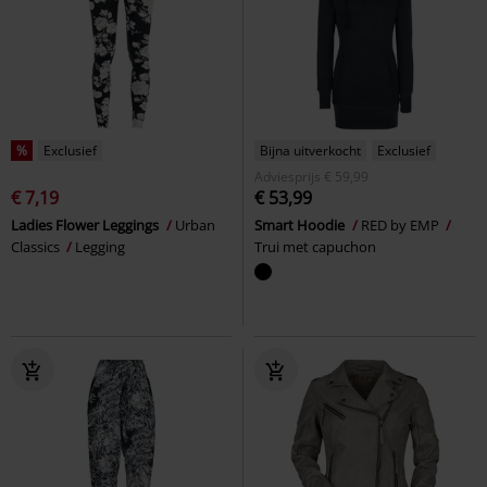
%
Exclusief
Bijna uitverkocht
Exclusief
Adviesprijs
€ 59,99
€ 7,19
€ 53,99
Ladies Flower Leggings
Urban
Smart Hoodie
RED by EMP
Classics
Legging
Trui met capuchon