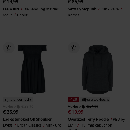
€ 19,99
€ 86,99
Die Maus
Die Sendung mit der
Sexy Cyberpunk
Punk Rave
Maus
T-shirt
Korset
Bijna uitverkocht
-42%
Bijna uitverkocht
Adviesprijs
€ 29,90
Adviesprijs
€ 34,99
€ 26,99
€ 19,99
Ladies Smoked Off Shoulder
Oversized Terry Hoodie
RED by
Dress
Urban Classics
Mini-jurk
EMP
Trui met capuchon