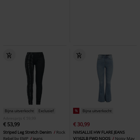
€ 59,99
€ 59,99
Suede XL
Puma
Sneakers
Palermo Bomber
Puma
Sneakers
Bijna uitverkocht
Exclusief
%
Bijna uitverkocht
Adviesprijs
€ 59,99
€ 53,99
€ 30,99
Striped Leg Stretch Denim
Rock
NMSALLIE HW FLARE JEANS
Rebel by EMP
Jeans
VI162LB FWD NOOS
Noisy May