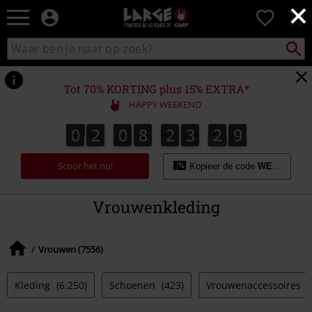
×
Large
0
–
Muziek-,
Packst
Zoek
zoeken
entertainment-,
in
en
catalogus
gaming-
Tot 70% KORTING plus 15% EXTRA*
merch
HAPPY WEEKEND
+
alternatieve
0
2
0
8
2
3
2
8
0
2
0
8
2
3
2
7
3
9
7
8
kleding
Scoor het nu!
Kopieer de code
WEEKEND
Vrouwenkleding
Vrouwen (7556)
Kleding
(6.250)
Schoenen
(423)
Vrouwenaccessoires
(