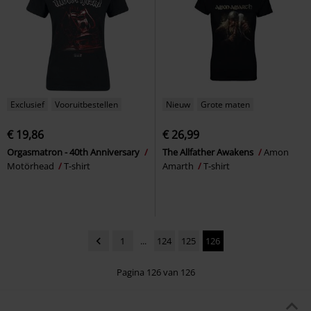
Exclusief
Vooruitbestellen
Nieuw
Grote maten
€ 19,86
€ 26,99
Orgasmatron - 40th Anniversary
The Allfather Awakens
Amon
Motörhead
T-shirt
Amarth
T-shirt
1
...
124
125
126
Pagina 126 van 126