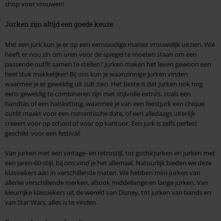
shop voor vrouwen!
Jurken zijn altijd een goede keuze
Met een jurk kun je er op een eenvoudige manier vrouwelijk uitzien. Wie
heeft er nou zin om uren voor de spiegel te moeten staan om een
passende outfit samen te stellen? Jurken maken het leven gewoon een
heel stuk makkelijker! Bij ons kun je waanzinnige jurken vinden
waarmee je er geweldig uit zult zien. Het beste is dat jurken ook nog
eens geweldig te combineren zijn met stijlvolle extra’s, zoals een
handtas of een halsketting, waarmee je van een feestjurk een chique
outfit maakt voor een romantische date, of een alledaags uiterlijk
creëert voor op school of voor op kantoor. Een jurk is zelfs perfect
geschikt voor een festival!
Van jurken met een vintage- en retrostijl, tot gothicjurken en jurken met
een jaren-60-stijl, bij ons vind je het allemaal. Natuurlijk bieden we deze
klassiekers aan in verschillende maten. We hebben mini-jurken van
allerlei verschillende merken, alsook middellange en lange jurken. Van
kleurrijke klassiekers uit de wereld van Disney, tot jurken van bands en
van Star Wars, alles is te vinden.