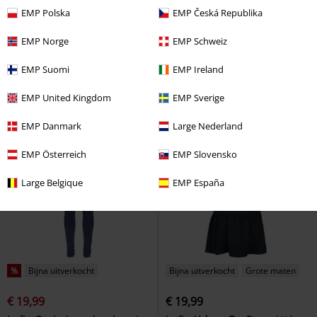
Bijna uitverkocht
Grote maten
-36%
Bijna uitverkocht
EMP Polska
EMP Česká Republika
Adviesprijs
€ 24,99
€ 73,99
€ 15,99
EMP Norge
EMP Schweiz
Ladies' Hooded Fleece Jacket
Double-Pack Halterneck Tops
Brandit
Fleece
RED by EMP
Halternecks
EMP Suomi
EMP Ireland
EMP United Kingdom
EMP Sverige
EMP Danmark
Large Nederland
EMP Österreich
EMP Slovensko
Large Belgique
EMP España
%
Bijna uitverkocht
Bijna uitverkocht
Grote maten
€ 19,99
€ 19,99