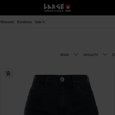
Large
–
Muziek-,
entertainment-,
Mannen
Kinderen
Sale %
en
gaming-
merch
+
alternatieve
kleding
Maat
Geslacht
K