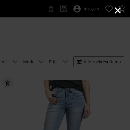
×
0
Inloggen
leur
Merk
Prijs
Alle zoekresultaten