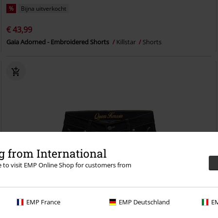
%
Bijna uitverkocht
€ 43,99
Gaia Adorned - Embroidered Shorts
Killstar
Shorts
 from International
re to visit EMP Online Shop for customers from
EMP France
EMP Deutschland
EM