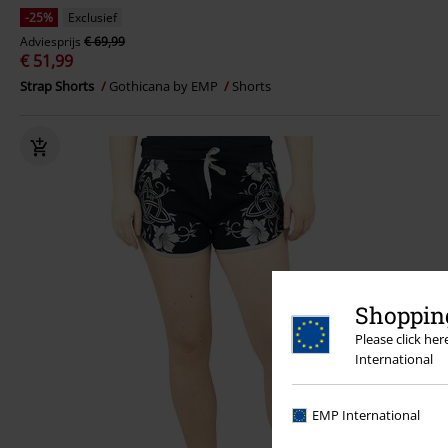
-25%
Exclusief
Adviesprijs
€ 69,99
€ 51,99
Strap Shorts
Gothicana by EMP
Shorts
Shopping
Please click he
International
EMP International