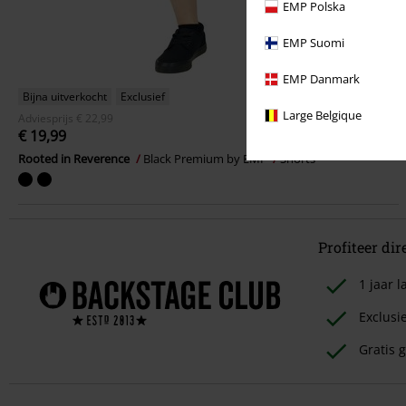
EMP Polska
EMP Suomi
EMP Danmark
Bijna uitverkocht
Exclusief
Large Belgique
Adviesprijs
€ 22,99
€ 19,99
Rooted in Reverence
Black Premium by EMP
Shorts
Profiteer dir
1 jaar
Exclusi
Gratis g