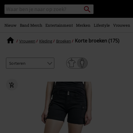
Overslaan
Packstation
Zoek
naar
zoeken
in
hoofdinhoud
catalogus
Nieuw
Band Merch
Entertainment
Merken
Lifestyle
Vrouwen
Korte broeken (175)
Vrouwen
Kleding
Broeken