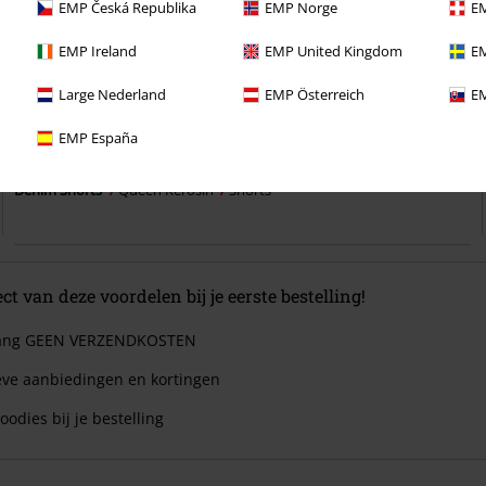
EMP Česká Republika
EMP Norge
EM
EMP Ireland
EMP United Kingdom
EM
Large Nederland
EMP Österreich
EM
%
Bijna uitverkocht
EMP España
€ 51,99
Denim Shorts
Queen Kerosin
Shorts
ect van deze voordelen bij je eerste bestelling!
 lang GEEN VERZENDKOSTEN
eve aanbiedingen en kortingen
oodies bij je bestelling