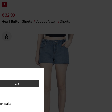
%
€ 32,99
Heart Button Shorts
Voodoo Vixen
Shorts
Ok
P Italia