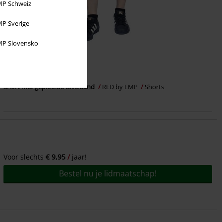
P Schweiz
P Sverige
P Slovensko
-64%
Exclusief
Adviesprijs
€ 37,99
€ 13,59
Short met geplooide tailleband
RED by EMP
Shorts
Voor slechts
€ 9,95
jaar!
Bestel nu je lidmaatschap!