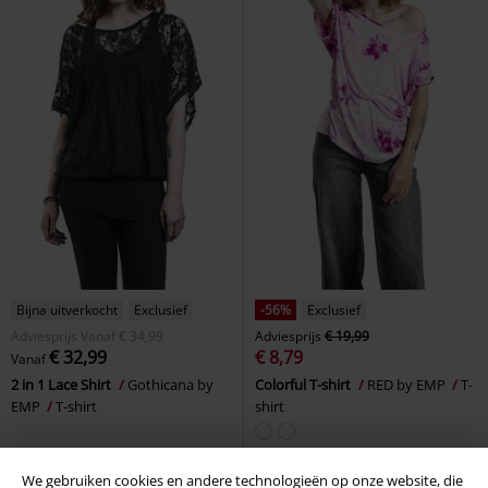
Bijna uitverkocht
Exclusief
-56%
Exclusief
Adviesprijs
Vanaf
€ 34,99
Adviesprijs
€ 19,99
€ 32,99
€ 8,79
Vanaf
2 in 1 Lace Shirt
Gothicana by
Colorful T-shirt
RED by EMP
T-
EMP
T-shirt
shirt
We gebruiken cookies en andere technologieën op onze website, die