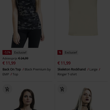
-52%
Exclusief
%
Exclusief
Adviesprijs
€ 24,99
€ 11,99
€ 11,99
Back On Top
Black Premium by
Skeleton Rockhand
Large
EMP
Top
Ringer T-shirt