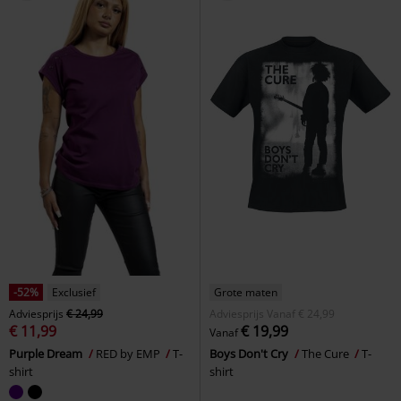
-52%
Exclusief
Grote maten
Adviesprijs
€ 24,99
Adviesprijs
Vanaf
€ 24,99
€ 11,99
€ 19,99
Vanaf
Purple Dream
RED by EMP
T-
Boys Don't Cry
The Cure
T-
shirt
shirt