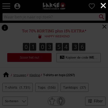
×
Large
0
–
Muziek-,
Packst
Zoek
zoeken
entertainment-,
in
en
catalogus
gaming-
Tot 70% KORTING plus 15% EXTRA*
merch
HAPPY WEEKEND
+
alternatieve
0
1
0
3
5
4
3
5
0
1
0
3
5
4
3
4
3
4
3
6
5
kleding
Scoor het nu!
Kopieer de code
WEEKEND
Vrouwen
Kleding
T-shirts en tops (2297)
T-shirts
(1.731)
Tops
(556)
Tanktops
(37)
Filter