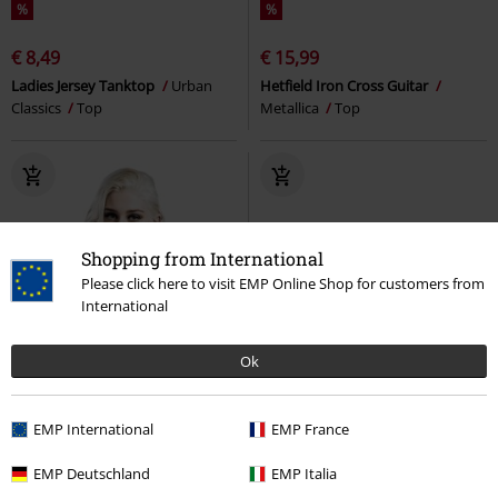
%
%
€ 8,49
€ 15,99
Ladies Jersey Tanktop
Urban
Hetfield Iron Cross Guitar
Classics
Top
Metallica
Top
Shopping from International
Please click here to visit EMP Online Shop for customers from
International
Ok
EMP International
EMP France
EMP Deutschland
EMP Italia