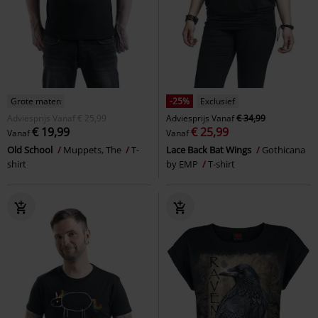
Grote maten
-25%
Exclusief
Adviesprijs
Vanaf
€ 25,99
Adviesprijs
Vanaf
€ 34,99
€ 19,99
€ 25,99
Vanaf
Vanaf
Old School
Muppets, The
T-
Lace Back Bat Wings
Gothicana
shirt
by EMP
T-shirt