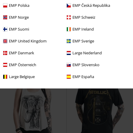
EMP Polska
EMP Česká Republika
%
Grote maten
EMP Norge
EMP Schweiz
Adviesprijs
€ 24,99
€ 32,99
€ 23,99
EMP Suomi
EMP Ireland
Vanaf
Kitty Spellbook Top
Heartless
Wanted
One Piece
T-shirt
EMP United Kingdom
EMP Sverige
T-shirt
EMP Danmark
Large Nederland
EMP Österreich
EMP Slovensko
Large Belgique
EMP España