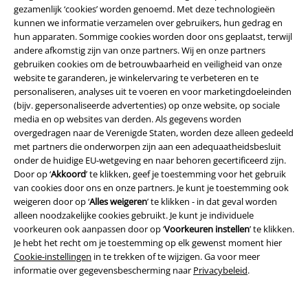
gezamenlijk ‘cookies’ worden genoemd. Met deze technologieën
kunnen we informatie verzamelen over gebruikers, hun gedrag en
hun apparaten. Sommige cookies worden door ons geplaatst, terwijl
andere afkomstig zijn van onze partners. Wij en onze partners
gebruiken cookies om de betrouwbaarheid en veiligheid van onze
website te garanderen, je winkelervaring te verbeteren en te
personaliseren, analyses uit te voeren en voor marketingdoeleinden
(bijv. gepersonaliseerde advertenties) op onze website, op sociale
media en op websites van derden. Als gegevens worden
overgedragen naar de Verenigde Staten, worden deze alleen gedeeld
met partners die onderworpen zijn aan een adequaatheidsbesluit
onder de huidige EU-wetgeving en naar behoren gecertificeerd zijn.
Door op ‘
Akkoord
’ te klikken, geef je toestemming voor het gebruik
van cookies door ons en onze partners. Je kunt je toestemming ook
weigeren door op ‘
Alles weigeren
’ te klikken - in dat geval worden
alleen noodzakelijke cookies gebruikt. Je kunt je individuele
voorkeuren ook aanpassen door op ‘
Voorkeuren instellen
’ te klikken.
%
-43%
Exclusief
Je hebt het recht om je toestemming op elk gewenst moment hier
Cookie-instellingen
in te trekken of te wijzigen. Ga voor meer
Adviesprijs
Vanaf
€ 49,99
€ 15,99
€ 28,04
informatie over gegevensbescherming naar
Privacybeleid
.
Vanaf
Cherries Mesh Crop Top
Pussy
EMP Signature Collection
Deluxe
T-shirt
Metallica
T-shirt