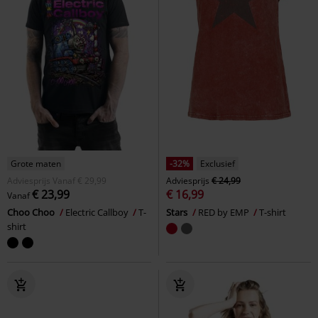
Grote maten
-32%
Exclusief
Adviesprijs
Vanaf
€ 29,99
Adviesprijs
€ 24,99
€ 23,99
€ 16,99
Vanaf
Choo Choo
Electric Callboy
T-
Stars
RED by EMP
T-shirt
shirt