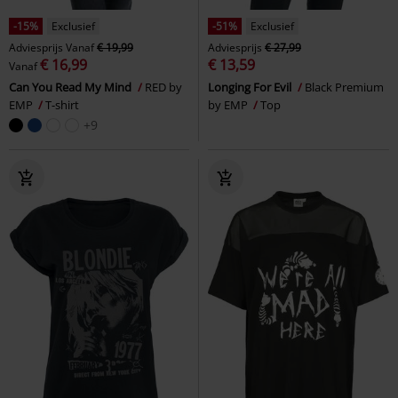
-15%
Exclusief
-51%
Exclusief
Adviesprijs
Vanaf
€ 19,99
Adviesprijs
€ 27,99
€ 16,99
€ 13,59
Vanaf
Can You Read My Mind
RED by
Longing For Evil
Black Premium
EMP
T-shirt
by EMP
Top
+9