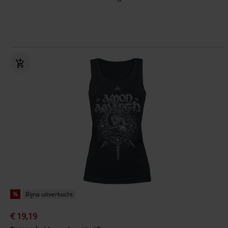
%
Bijna uitverkocht
€ 19,19