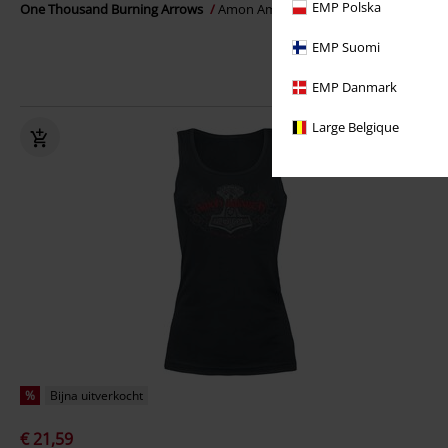
EMP Polska
One Thousand Burning Arrows
Amon Amarth
Tanktop
EMP Suomi
EMP Danmark
Large Belgique
%
Bijna uitverkocht
€ 21,59