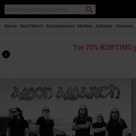
Overslaan
Packstation
Zoek
naar
zoeken
in
hoofdinhoud
catalogus
Nieuw
Band Merch
Entertainment
Merken
Lifestyle
Vrouwen
Tot 70% KORTING 