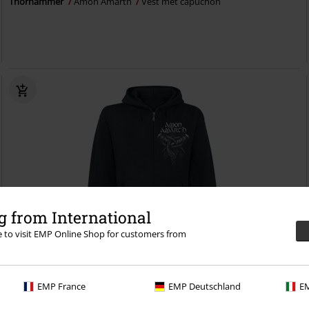
Thorhammer
Amon Amarth
Vest met capuchon
 from International
re to visit EMP Online Shop for customers from
Bijna uitverkocht
EMP France
EMP Deutschland
EM
€ 64,99