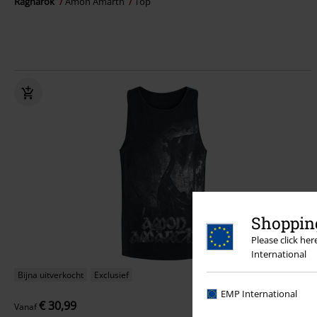
Ragnarok
Amon Amarth
Top
Shopping
Please click he
International
Bijna uitverkocht
Exclusief
EMP International
€ 30,99
Vanaf