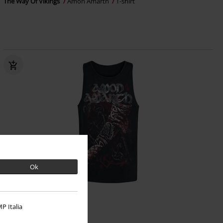
The Way Of Vikings
Amon Amarth
T-shirt
Ok
Bijna uitverkocht
P Italia
€ 24,99