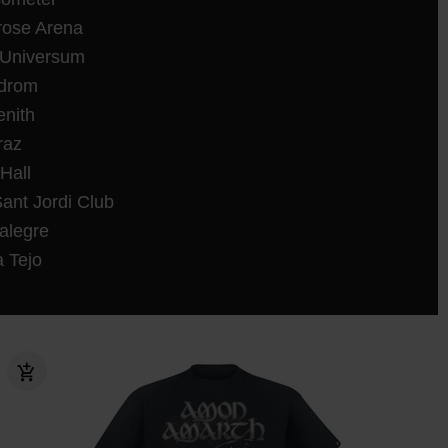
rose Arena
 Universum
odrom
enith
raz
Hall
ant Jordi Club
talegre
a Tejo