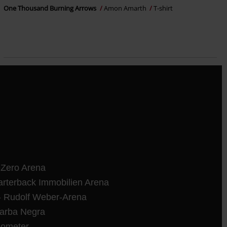
One Thousand Burning Arrows
Amon Amarth
T-shirt
eZero Arena
rterback Immobilien Arena
 Rudolf Weber-Arena
arba Negra
ometer