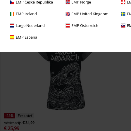
EMP Česká Republika
EMP Norge
EM
Carved Skull
Amon Amarth
Vest met capuchon
EMP Ireland
EMP United Kingdom
EM
Large Nederland
EMP Österreich
EM
EMP España
-25%
Exclusief
Adviesprijs
€ 34,99
€ 25,99