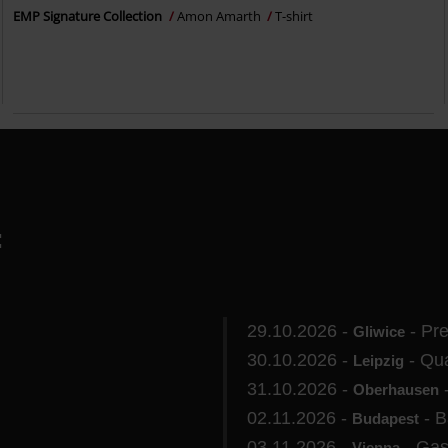
EMP Signature Collection
Amon Amarth
T-shirt
:
29.10.2026 -
- Pr
Gliwice
30.10.2026 -
- Qua
Leipzig
31.10.2026 -
-
Oberhausen
02.11.2026 -
- B
Budapest
03.11.2026 -
- Gas
Vienna