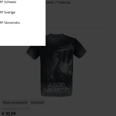
P Schweiz
Raise Your Horns
Amon Amarth
Tanktop
P Sverige
P Slovensko
Bijna uitverkocht
Exclusief
Adviesprijs
€ 37,99
€ 30,99