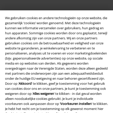
We gebruiken cookies en andere technologieën op onze website, die
gezamenlijk ‘cookies’ worden genoemd. Met deze technologieën
kunnen we informatie verzamelen over gebruikers, hun gedrag en
hun apparaten. Sommige cookies worden door ons geplaatst, terwijl
andere afkomstig zijn van onze partners. Wij en onze partners
Legal
gebruiken cookies om de betrouwbaarheid en veiligheid van onze
website te garanderen, je winkelervaring te verbeteren en te
Algemene Voorwaarden
personaliseren, analyses uit te voeren en voor marketingdoeleinden
(bijv. gepersonaliseerde advertenties) op onze website, op sociale
Bedrijfsgegevens
media en op websites van derden. Als gegevens worden
overgedragen naar de Verenigde Staten, worden deze alleen gedeeld
Privacyverklaring
met partners die onderworpen zijn aan een adequaatheidsbesluit
onder de huidige EU-wetgeving en naar behoren gecertificeerd zijn.
Verklaring van conformiteit
Door op ‘
Akkoord
’ te klikken, geef je toestemming voor het gebruik
van cookies door ons en onze partners. Je kunt je toestemming ook
weigeren door op ‘
Alles weigeren
’ te klikken - in dat geval worden
Informatie over toegankelijkheid
alleen noodzakelijke cookies gebruikt. Je kunt je individuele
voorkeuren ook aanpassen door op ‘
Voorkeuren instellen
’ te klikken.
Cookie-instellingen
Je hebt het recht om je toestemming op elk gewenst moment hier