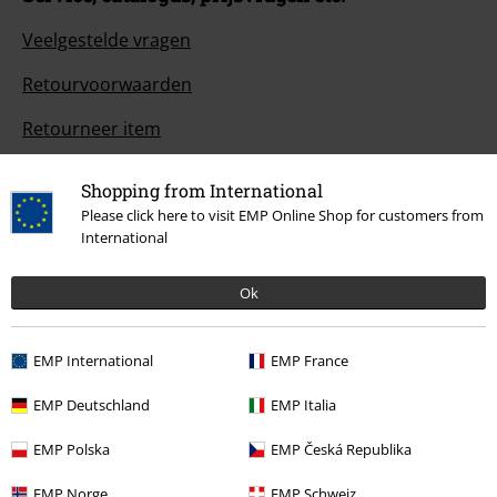
Veelgestelde vragen
Retourvoorwaarden
Retourneer item
Algemene maat info
Shopping from International
Annuleer mijn BSC-lidmaatschap
Please click here to visit EMP Online Shop for customers from
International
Betaalmethodes
Ok
Overige acties
EMP International
EMP France
EMP Deutschland
EMP Italia
Prijsvragen
EMP Polska
EMP Česká Republika
Large Cadeaubonnen
EMP Norge
EMP Schweiz