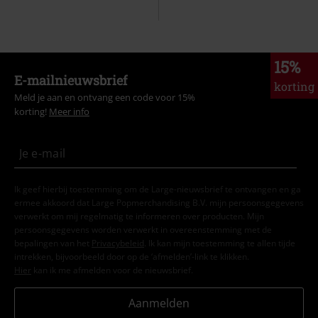
15%
E-mailnieuwsbrief
korting
Meld je aan en ontvang een code voor 15%
korting!
Meer info
Ik geef hierbij toestemming om de Large-nieuwsbrief te ontvangen en ga
ermee akkoord dat Large Popmerchandising B.V. mijn persoonsgegevens
verwerkt om mij regelmatig te informeren over producten. Mijn
persoonsgegevens worden verwerkt in overeenstemming met de
bepalingen van het
Privacybeleid
. Ik kan mijn toestemming te allen tijde
intrekken, bijvoorbeeld door op de ‘afmelden’-link te klikken.
Hier
kan ik me afmelden voor de nieuwsbrief.
Aanmelden