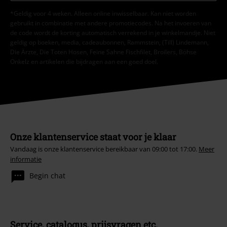
*Geldig voor 4 weken. Alleen online inwisselbaar. Kan niet worden
gebruikt in combinatie met andere promotiecodes. Na het invoeren van
de code wordt de korting automatisch verrekend in je winkelmandje. Niet
geldig op boeken, media, cadeaubonnen, Rammstein, (Till) Lindemann,
Die Ärzte, Die Toten Hosen, Feine Sahne Fischfilet, Broilers, Böhse
Onkelz en artikelen die bijdragen aan een goed doel.
Onze klantenservice staat voor je klaar
Vandaag is onze klantenservice bereikbaar van 09:00 tot 17:00.
Meer
informatie
Begin chat
Service, catalogus, prijsvragen etc.