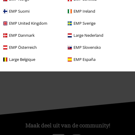
ISIC Studentenkorting
EMP Suomi
EMP Ireland
EMP Backstage Club
EMP United Kingdom
EMP Sverige
EMP Danmark
Large Nederland
Over Large
EMP Österreich
EMP Slovensko
Partnerprogramma's
Large Belgique
EMP España
Duurzaamheid
Maak deel uit van de community!