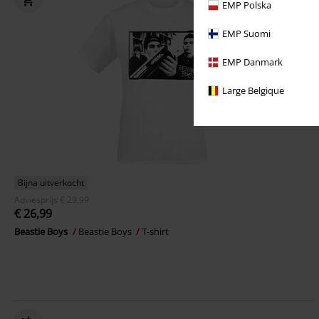
EMP Polska
EMP Suomi
EMP Danmark
Large Belgique
Bijna uitverkocht
Adviesprijs
€ 29,99
€ 26,99
Beastie Boys
Beastie Boys
T-shirt