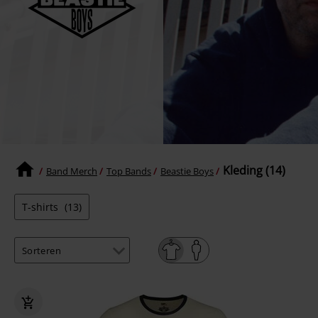
Kleding (14)
Band Merch
Top Bands
Beastie Boys
T-shirts
(13)