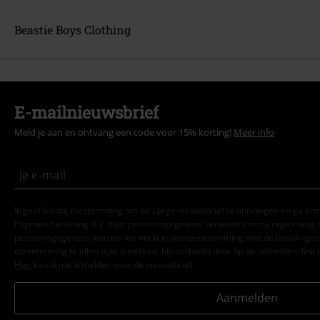
Beastie Boys Clothing
E-mailnieuwsbrief
Meld je aan en ontvang een code voor 15% korting!
Meer info
Ik geef hierbij toestemming om de Large-nieuwsbrief te ontvangen en ga er
Popmerchandising B.V. mijn persoonsgegevens verwerkt om mij regelmatig t
persoonsgegevens worden verwerkt in overeenstemming met de bepalingen
toestemming te allen tijde intrekken, bijvoorbeeld door op de ‘afmelden’-link t
Hier
kan ik me afmelden voor de nieuwsbrief.
Aanmelden