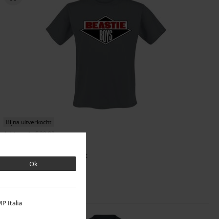
Bijna uitverkocht
Adviesprijs
€ 29,99
€ 23,99
Logo
Beastie Boys
T-shirt
Ok
P Italia