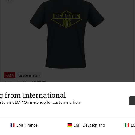
-32%
Grote maten
Adviesprijs
Vanaf
€ 29,99
€ 20,39
Vanaf
 from International
Logo
Beastie Boys
T-shirt
re to visit EMP Online Shop for customers from
EMP France
EMP Deutschland
EM