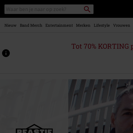
Overslaan
Packstation
Zoek
naar
zoeken
in
hoofdinhoud
catalogus
Nieuw
Band Merch
Entertainment
Merken
Lifestyle
Vrouwen
Tot 70% KORTING 