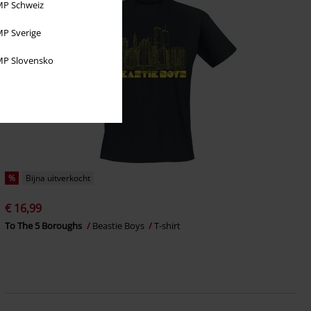
P Schweiz
P Sverige
P Slovensko
%
Bijna uitverkocht
€ 16,99
To The 5 Boroughs
Beastie Boys
T-shirt