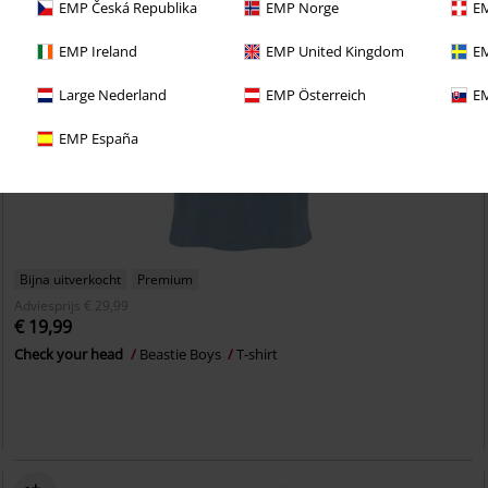
EMP Česká Republika
EMP Norge
EM
EMP Ireland
EMP United Kingdom
EM
Large Nederland
EMP Österreich
EM
EMP España
Bijna uitverkocht
Premium
Adviesprijs
€ 29,99
€ 19,99
Check your head
Beastie Boys
T-shirt