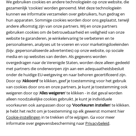
We gebruiken cookies en andere technologieën op onze website, die
gezamenlijk ‘cookies’ worden genoemd. Met deze technologieën
kunnen we informatie verzamelen over gebruikers, hun gedrag en
hun apparaten. Sommige cookies worden door ons geplaatst, terwijl
andere afkomstig zijn van onze partners. Wij en onze partners
Legal
gebruiken cookies om de betrouwbaarheid en veiligheid van onze
Algemene Voorwaarden
website te garanderen, je winkelervaring te verbeteren en te
personaliseren, analyses uit te voeren en voor marketingdoeleinden
(bijv. gepersonaliseerde advertenties) op onze website, op sociale
Bedrijfsgegevens
media en op websites van derden. Als gegevens worden
overgedragen naar de Verenigde Staten, worden deze alleen gedeeld
Privacyverklaring
met partners die onderworpen zijn aan een adequaatheidsbesluit
onder de huidige EU-wetgeving en naar behoren gecertificeerd zijn.
Verklaring van conformiteit
Door op ‘
Akkoord
’ te klikken, geef je toestemming voor het gebruik
van cookies door ons en onze partners. Je kunt je toestemming ook
Informatie over toegankelijkheid
weigeren door op ‘
Alles weigeren
’ te klikken - in dat geval worden
alleen noodzakelijke cookies gebruikt. Je kunt je individuele
voorkeuren ook aanpassen door op ‘
Voorkeuren instellen
’ te klikken.
Cookie-instellingen
Je hebt het recht om je toestemming op elk gewenst moment hier
Cookie-instellingen
in te trekken of te wijzigen. Ga voor meer
Annuleer bestelling
informatie over gegevensbescherming naar
Privacybeleid
.
Alle prijzen incl.
wettelijke BTW