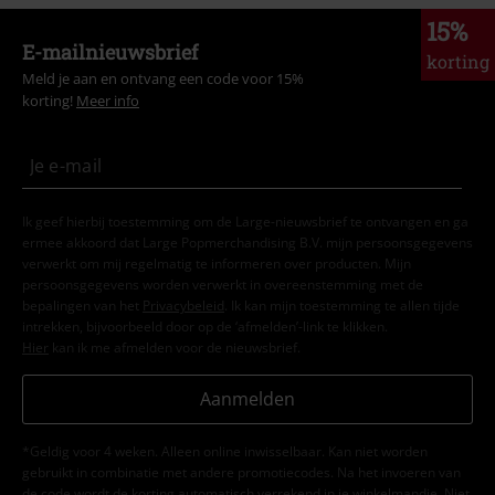
15%
E-mailnieuwsbrief
korting
Meld je aan en ontvang een code voor 15%
korting!
Meer info
Ik geef hierbij toestemming om de Large-nieuwsbrief te ontvangen en ga
ermee akkoord dat Large Popmerchandising B.V. mijn persoonsgegevens
verwerkt om mij regelmatig te informeren over producten. Mijn
persoonsgegevens worden verwerkt in overeenstemming met de
bepalingen van het
Privacybeleid
. Ik kan mijn toestemming te allen tijde
intrekken, bijvoorbeeld door op de ‘afmelden’-link te klikken.
Hier
kan ik me afmelden voor de nieuwsbrief.
Aanmelden
*Geldig voor 4 weken. Alleen online inwisselbaar. Kan niet worden
gebruikt in combinatie met andere promotiecodes. Na het invoeren van
de code wordt de korting automatisch verrekend in je winkelmandje. Niet