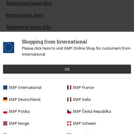
Retourvoorwaarden
Retourneer item
Algemene maat info
Annuleer mijn BSC-lidmaatschap
Shopping from International
Please click here to visit EMP Online Shop for customers from
Betaalmethodes
International
Ok
Overige acties
EMP International
EMP France
Prijsvragen
EMP Deutschland
EMP Italia
Large Cadeaubonnen
EMP Polska
EMP Česká Republika
ISIC Studentenkorting
EMP Norge
EMP Schweiz
EMP Backstage Club