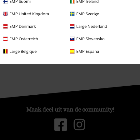
EMP Suomi
EMP Ireland
EMP United Kingdom
EMP Sverige
Over Large
EMP Danmark
Large Nederland
Partnerprogramma's
EMP Österreich
EMP Slovensko
Duurzaamheid
Large Belgique
EMP España
Maak deel uit van de community!