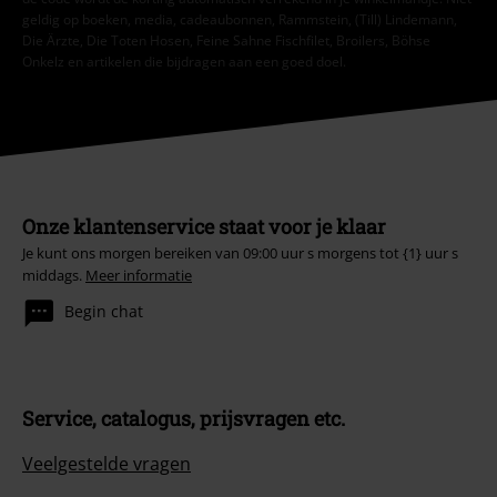
geldig op boeken, media, cadeaubonnen, Rammstein, (Till) Lindemann,
Die Ärzte, Die Toten Hosen, Feine Sahne Fischfilet, Broilers, Böhse
Onkelz en artikelen die bijdragen aan een goed doel.
Onze klantenservice staat voor je klaar
Je kunt ons morgen bereiken van 09:00 uur s morgens tot {1} uur s
middags.
Meer informatie
Begin chat
Service, catalogus, prijsvragen etc.
Veelgestelde vragen