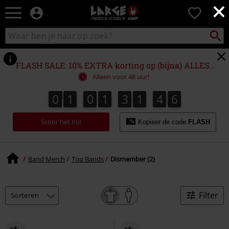
×
Large
0
–
Muziek-,
Packst
Zoek
zoeken
entertainment-,
in
en
catalogus
gaming-
FLASH SALE: 10% EXTRA korting op (bijna) ALLES!*
merch
Alleen voor 48 uur!
+
alternatieve
0
1
0
1
3
1
4
6
0
1
0
1
3
1
4
5
5
7
5
6
kleding
Scoor het nu!
Kopieer de code
FLASH
Band Merch
Top Bands
Dismember (2)
Filter