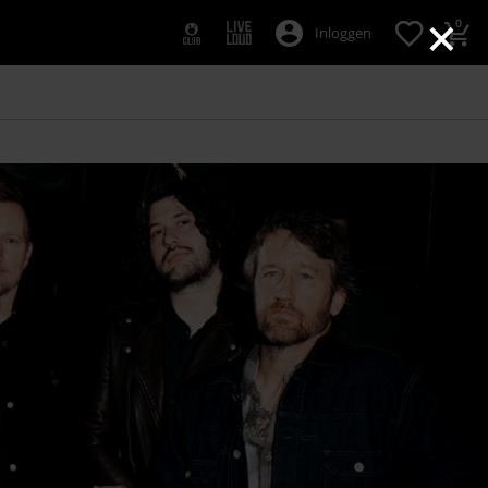
×
0
Inloggen