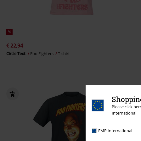
%
€ 22,94
Circle Text
Foo Fighters
T-shirt
Shopping
Please click he
International
EMP International