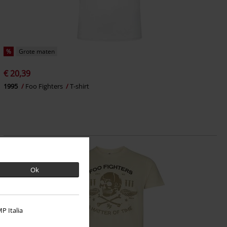
%
Grote maten
€ 20,39
1995
Foo Fighters
T-shirt
Ok
P Italia