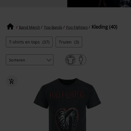
Kleding (40)
Band Merch
Top Bands
Foo Fighters
T-shirts en tops
(37)
Truien
(3)