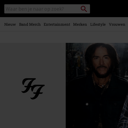
Overslaan
Packstation
Zoek
naar
zoeken
in
hoofdinhoud
catalogus
Nieuw
Band Merch
Entertainment
Merken
Lifestyle
Vrouwen