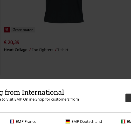
%
Grote maten
€ 20,39
Heart Collage
Foo Fighters
T-shirt
 from International
re to visit EMP Online Shop for customers from
EMP France
EMP Deutschland
EM