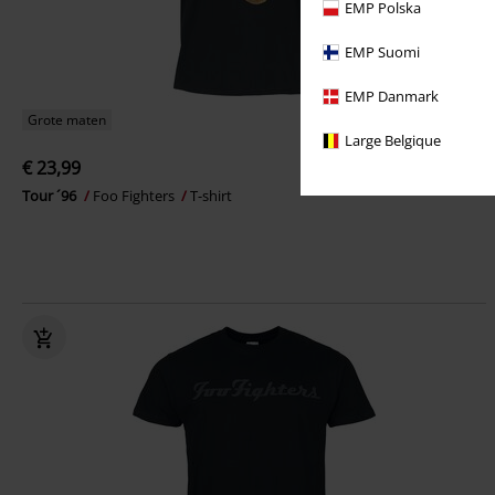
EMP Polska
EMP Suomi
EMP Danmark
Grote maten
Large Belgique
€ 23,99
Tour ´96
Foo Fighters
T-shirt