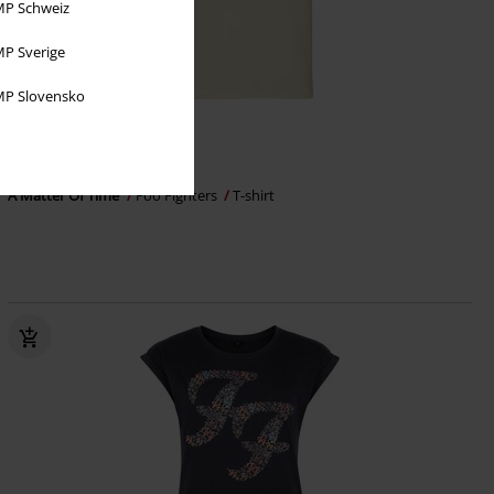
P Schweiz
P Sverige
P Slovensko
%
Grote maten
€ 16,99
Vanaf
A Matter Of Time
Foo Fighters
T-shirt