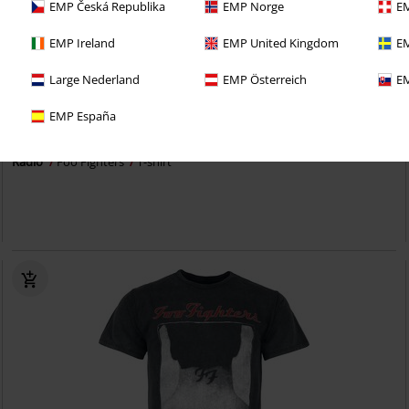
EMP Česká Republika
EMP Norge
EM
EMP Ireland
EMP United Kingdom
EM
Large Nederland
EMP Österreich
EM
%
Grote maten
EMP España
€ 16,99
Vanaf
Radio
Foo Fighters
T-shirt