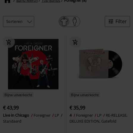
Band Merch
Top Bands
Foreigner (8)
Filter
Bijna uitverkocht
Bijna uitverkocht
€ 43,99
€ 35,99
Live in Chicago
Foreigner
LP
4
Foreigner
LP
RE-RELEASE,
Standaard
DELUXE EDITION, Gatefold