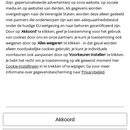
(bijv. gepersonaliseerde advertenties) op onze website, op sociale
media en op websites van derden. Als gegevens worden
Bedrijfsgegevens
overgedragen naar de Verenigde Staten, worden deze alleen gedeeld
met partners die onderworpen zijn aan een adequaatheidsbesluit
Privacyverklaring
onder de huidige EU-wetgeving en naar behoren gecertificeerd zijn.
Door op ‘
Akkoord
’ te klikken, geef je toestemming voor het gebruik
Verklaring van conformiteit
van cookies door ons en onze partners. Je kunt je toestemming ook
weigeren door op ‘
Alles weigeren
’ te klikken - in dat geval worden
alleen noodzakelijke cookies gebruikt. Je kunt je individuele
Informatie over toegankelijkheid
voorkeuren ook aanpassen door op ‘
Voorkeuren instellen
’ te klikken.
Je hebt het recht om je toestemming op elk gewenst moment hier
Cookie-instellingen
Cookie-instellingen
in te trekken of te wijzigen. Ga voor meer
informatie over gegevensbescherming naar
Privacybeleid
.
Annuleer bestelling
Alle prijzen incl.
wettelijke BTW
© 1986-2026 Large Popmerchandising B.V.
Akkoord
Onze online shops