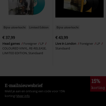
Bijna uitverkocht
Limited Edition
Bijna uitverkocht
€ 37,99
€ 43,99
Head games
Foreigner
LP
Live in London
Foreigner
LP
COLOURED VINYL, RE-RELEASE,
Standaard
LIMITED EDITION, Standaard
15%
E-mailnieuwsbrief
korting
Meld je aan en ontvang een code voor 15%
korting!
Meer info