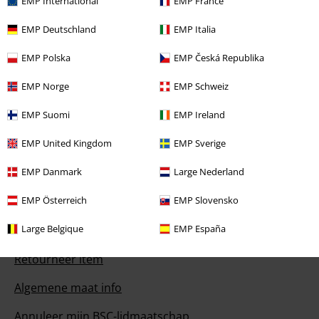
EMP International
EMP France
EMP Deutschland
EMP Italia
Onze klantenservice staat voor je klaar
EMP Polska
EMP Česká Republika
Je kunt ons morgen bereiken van 09:00 uur s morgens tot {1} uur s
middags.
Meer informatie
EMP Norge
EMP Schweiz
Begin chat
EMP Suomi
EMP Ireland
EMP United Kingdom
EMP Sverige
Service, catalogus, prijsvragen etc.
EMP Danmark
Large Nederland
EMP Österreich
EMP Slovensko
Veelgestelde vragen
Large Belgique
EMP España
Retourvoorwaarden
Retourneer item
Algemene maat info
Annuleer mijn BSC-lidmaatschap