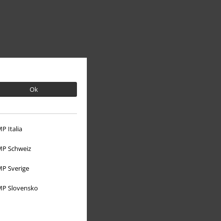
Ok
P Italia
Over Large
P Schweiz
Partnerprogramma's
P Sverige
Duurzaamheid
P Slovensko