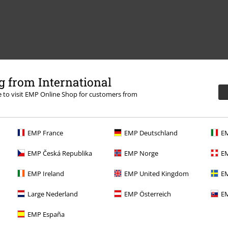
ormatie
 from International
re to visit EMP Online Shop for customers from
EMP France
EMP Deutschland
EM
Overige acties
EMP Česká Republika
EMP Norge
EM
Prijsvragen
EMP Ireland
EMP United Kingdom
EM
Large Cadeaubonnen
Large Nederland
EMP Österreich
EM
ISIC Studentenkorting
EMP España
EMP Backstage Club