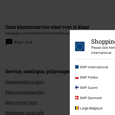
Onze klantenservice staat voor je klaar
Vandaag is onze klantenservice bereikbaar van 09:00 tot 17:00.
Meer inf
Shopping
Begin chat
Please click he
International
EMP International
Service, catalogus, prijsvragen etc.
EMP Polska
Veelgestelde vragen
EMP Suomi
Retourvoorwaarden
EMP Danmark
Retourneer item
Large Belgique
Algemene maat info