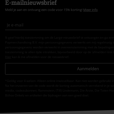
E-mailnieuwsbrief
Meld je aan en ontvang een code voor 15% korting!
Meer info
Ik geef hierbij toestemming om de Large-nieuwsbrief te ontvangen en ga er
Popmerchandising B.V. mijn persoonsgegevens verwerkt om mij regelmatig t
persoonsgegevens worden verwerkt in overeenstemming met de bepalingen
toestemming te allen tijde intrekken, bijvoorbeeld door op de ‘afmelden’-link t
Hier
kan ik me afmelden voor de nieuwsbrief.
Aanmelden
*Geldig voor 4 weken. Alleen online inwisselbaar. Kan niet worden gebruikt
Na het invoeren van de code wordt de korting automatisch verrekend in je wi
media, cadeaubonnen, Rammstein, (Till) Lindemann, Die Ärzte, Die Toten Hosen
Böhse Onkelz en artikelen die bijdragen aan een goed doel.