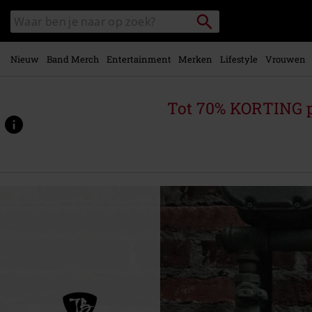
Overslaan
Packstation
Zoek
naar
zoeken
in
hoofdinhoud
catalogus
Nieuw
Band Merch
Entertainment
Merken
Lifestyle
Vrouwen
Tot 70% KORTING 