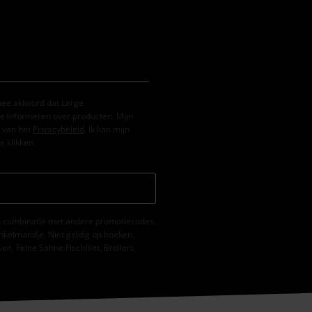
mee akkoord dat Large
e informeren over producten. Mijn
 van het
Privacybeleid
. Ik kan mijn
e klikken.
 in combinatie met andere promotiecodes.
nkelmandje. Niet geldig op boeken,
, Feine Sahne Fischfilet, Broilers,