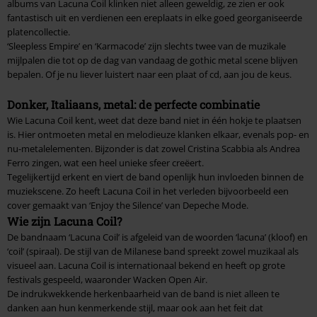
albums van Lacuna Coil klinken niet alleen geweldig, ze zien er ook
fantastisch uit en verdienen een ereplaats in elke goed georganiseerde
platencollectie.
‘Sleepless Empire’ en ‘Karmacode’ zijn slechts twee van de muzikale
mijlpalen die tot op de dag van vandaag de gothic metal scene blijven
bepalen. Of je nu liever luistert naar een plaat of cd, aan jou de keus.
Donker, Italiaans, metal: de perfecte combinatie
Wie Lacuna Coil kent, weet dat deze band niet in één hokje te plaatsen
is. Hier ontmoeten metal en melodieuze klanken elkaar, evenals pop- en
nu-metalelementen. Bijzonder is dat zowel Cristina Scabbia als Andrea
Ferro zingen, wat een heel unieke sfeer creëert.
Tegelijkertijd erkent en viert de band openlijk hun invloeden binnen de
muziekscene. Zo heeft Lacuna Coil in het verleden bijvoorbeeld een
cover gemaakt van ‘Enjoy the Silence’ van Depeche Mode.
Wie zijn Lacuna Coil?
De bandnaam ‘Lacuna Coil’ is afgeleid van de woorden ‘lacuna’ (kloof) en
‘coil’ (spiraal). De stijl van de Milanese band spreekt zowel muzikaal als
visueel aan. Lacuna Coil is internationaal bekend en heeft op grote
festivals gespeeld, waaronder Wacken Open Air.
De indrukwekkende herkenbaarheid van de band is niet alleen te
danken aan hun kenmerkende stijl, maar ook aan het feit dat