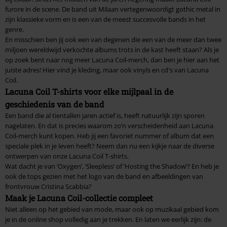
furore in de scene. De band uit Milaan vertegenwoordigt gothic metal in
zijn klassieke vorm en is een van de meest succesvolle bands in het
genre.
En misschien ben jij ook een van degenen die een van de meer dan twee
miljoen wereldwijd verkochte albums trots in de kast heeft staan? Als je
op zoek bent naar nog meer Lacuna Coil-merch, dan ben je hier aan het
juiste adres! Hier vind je kleding, maar ook vinyls en cd's van Lacuna
Coil.
Lacuna Coil T-shirts voor elke mijlpaal in de
geschiedenis van de band
Een band die al tientallen jaren actief is, heeft natuurlijk zijn sporen
nagelaten. En dat is precies waarom zo’n verscheidenheid aan Lacuna
Coil-merch kunt kopen. Heb jij een favoriet nummer of album dat een
speciale plek in je leven heeft? Neem dan nu een kijkje naar de diverse
ontwerpen van onze Lacuna Coil T-shirts.
Wat dacht je van ‘Oxygen’, ‘Sleepless’ of ‘Hosting the Shadow’? En heb je
ook de tops gezien met het logo van de band en afbeeldingen van
frontvrouw Cristina Scabbia?
Maak je Lacuna Coil-collectie compleet
Niet alleen op het gebied van mode, maar ook op muzikaal gebied kom
je in de online shop volledig aan je trekken. En laten we eerlijk zijn: de