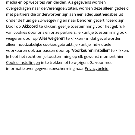
media en op websites van derden. Als gegevens worden
overgedragen naar de Verenigde Staten, worden deze alleen gedeeld
Legal
met partners die onderworpen zijn aan een adequaatheidsbesluit
onder de huidige EU-wetgeving en naar behoren gecertificeerd zijn.
Algemene Voorwaarden
Door op ‘
Akkoord
’ te klikken, geef je toestemming voor het gebruik
van cookies door ons en onze partners. Je kunt je toestemming ook
Bedrijfsgegevens
weigeren door op ‘
Alles weigeren
’ te klikken - in dat geval worden
alleen noodzakelijke cookies gebruikt. Je kunt je individuele
voorkeuren ook aanpassen door op ‘
Voorkeuren instellen
’ te klikken.
Privacyverklaring
Je hebt het recht om je toestemming op elk gewenst moment hier
Cookie-instellingen
in te trekken of te wijzigen. Ga voor meer
Verklaring van conformiteit
informatie over gegevensbescherming naar
Privacybeleid
.
Informatie over toegankelijkheid
Cookie-instellingen
Annuleer bestelling
Alle prijzen incl.
wettelijke BTW
© 1986-2026 Large Popmerchandising B.V.