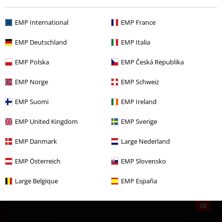
Huxley's
03
EMP International
EMP France
04. NOV 2025
Kopenhagen, DK
EMP Deutschland
EMP Italia
Pumpehuset
EMP Polska
EMP Česká Republika
04
05. NOV 2025
EMP Norge
EMP Schweiz
Oslo, NO
Vulkan
EMP Suomi
EMP Ireland
05
EMP United Kingdom
EMP Sverige
07. NOV 2025
Jyväskylä, FI
EMP Danmark
Large Nederland
Lutakko
07
EMP Österreich
EMP Slovensko
08. NOV 2025
Large Belgique
EMP España
Tampere, FI
Tavara-Asema
08