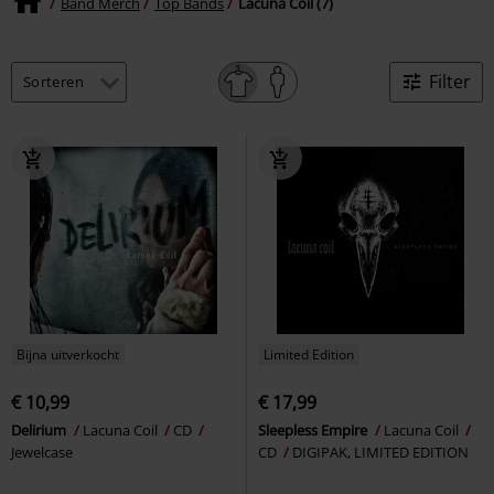
Band Merch
Top Bands
Lacuna Coil (7)
Filter
Bijna uitverkocht
Limited Edition
€ 10,99
€ 17,99
Delirium
Lacuna Coil
CD
Sleepless Empire
Lacuna Coil
Jewelcase
CD
DIGIPAK, LIMITED EDITION