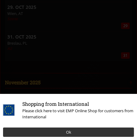
29. OCT 2025
Wien, AT
Szene
29
31. OCT 2025
Breslau, PL
A2
31
November 2025
02. NOV 2025
Hamburg, DE
Shopping from International
Markthalle
Please click here to visit EMP Online Shop for customers from
02
International
03. NOV 2025
Ok
Berlin, DE