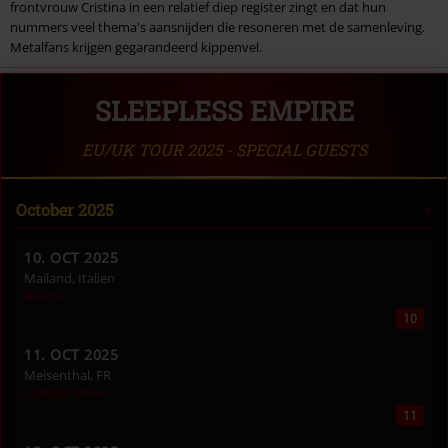
frontvrouw Cristina in een relatief diep register zingt en dat hun
nummers veel thema's aansnijden die resoneren met de samenleving.
Metalfans krijgen gegarandeerd kippenvel.
SLEEPLESS EMPIRE
EU/UK TOUR 2025 - SPECIAL GUESTS
October 2025
10. OCT 2025
Mailand, Italien
Alcatraz
10
11. OCT 2025
Meisenthal, FR
La Boite Noire
11