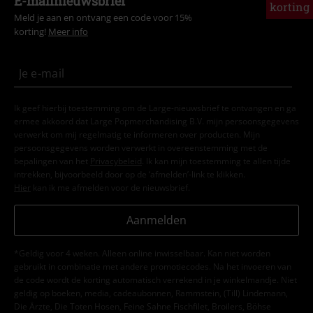
E-mailnieuwsbrief
korting
Meld je aan en ontvang een code voor 15%
korting!
Meer info
Ik geef hierbij toestemming om de Large-nieuwsbrief te ontvangen en ga
ermee akkoord dat Large Popmerchandising B.V. mijn persoonsgegevens
verwerkt om mij regelmatig te informeren over producten. Mijn
persoonsgegevens worden verwerkt in overeenstemming met de
bepalingen van het
Privacybeleid
. Ik kan mijn toestemming te allen tijde
intrekken, bijvoorbeeld door op de ‘afmelden’-link te klikken.
Hier
kan ik me afmelden voor de nieuwsbrief.
Aanmelden
*Geldig voor 4 weken. Alleen online inwisselbaar. Kan niet worden
gebruikt in combinatie met andere promotiecodes. Na het invoeren van
de code wordt de korting automatisch verrekend in je winkelmandje. Niet
geldig op boeken, media, cadeaubonnen, Rammstein, (Till) Lindemann,
Die Ärzte, Die Toten Hosen, Feine Sahne Fischfilet, Broilers, Böhse