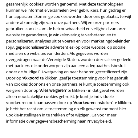
gezamenlijk ‘cookies’ worden genoemd. Met deze technologieën
•
Motorhead Merch
kunnen we informatie verzamelen over gebruikers, hun gedrag en
hun apparaten. Sommige cookies worden door ons geplaatst, terwijl
Veel plezier!
andere afkomstig zijn van onze partners. Wij en onze partners
gebruiken cookies om de betrouwbaarheid en veiligheid van onze
15%
website te garanderen, je winkelervaring te verbeteren en te
E-mailnieuwsbrief
personaliseren, analyses uit te voeren en voor marketingdoeleinden
korting
(bijv. gepersonaliseerde advertenties) op onze website, op sociale
Meld je aan en ontvang een code voor 15%
media en op websites van derden. Als gegevens worden
korting!
Meer info
overgedragen naar de Verenigde Staten, worden deze alleen gedeeld
met partners die onderworpen zijn aan een adequaatheidsbesluit
onder de huidige EU-wetgeving en naar behoren gecertificeerd zijn.
Door op ‘
Akkoord
’ te klikken, geef je toestemming voor het gebruik
van cookies door ons en onze partners. Je kunt je toestemming ook
Ik geef hierbij toestemming om de Large-nieuwsbrief te ontvangen en ga
weigeren door op ‘
Alles weigeren
’ te klikken - in dat geval worden
ermee akkoord dat Large Popmerchandising B.V. mijn persoonsgegevens
alleen noodzakelijke cookies gebruikt. Je kunt je individuele
verwerkt om mij regelmatig te informeren over producten. Mijn
voorkeuren ook aanpassen door op ‘
Voorkeuren instellen
’ te klikken.
persoonsgegevens worden verwerkt in overeenstemming met de
Je hebt het recht om je toestemming op elk gewenst moment hier
bepalingen van het
Privacybeleid
. Ik kan mijn toestemming te allen tijde
Cookie-instellingen
in te trekken of te wijzigen. Ga voor meer
intrekken, bijvoorbeeld door op de ‘afmelden’-link te klikken.
informatie over gegevensbescherming naar
Privacybeleid
.
Hier
kan ik me afmelden voor de nieuwsbrief.