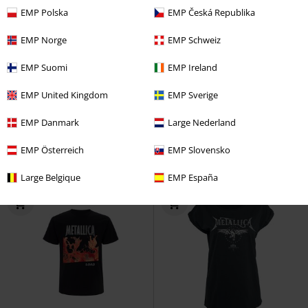
EMP Polska
EMP Česká Republika
EMP Norge
EMP Schweiz
%
-43%
Bijna uitverkocht
EMP Suomi
EMP Ireland
Adviesprijs
€ 49,99
€ 30,99
€ 28,04
EMP United Kingdom
EMP Sverige
Amplified Collection - Wherever I
EMP Signature Collection
EMP Danmark
Large Nederland
May Roam Pink Ink
Metallica
Metallica
T-shirt
Mini-jurk
EMP Österreich
EMP Slovensko
Large Belgique
EMP España