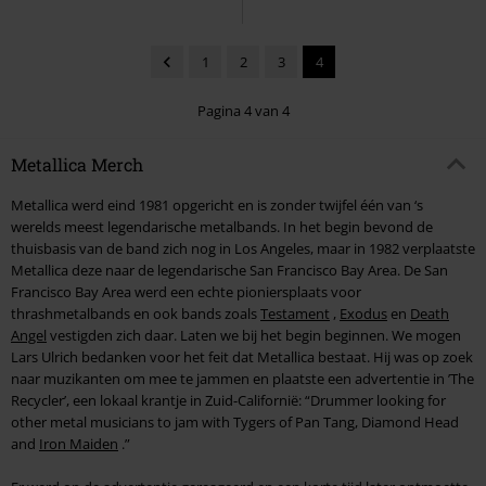
1
2
3
4
Pagina 4 van 4
Metallica Merch
Metallica werd eind 1981 opgericht en is zonder twijfel één van ‘s
werelds meest legendarische metalbands. In het begin bevond de
thuisbasis van de band zich nog in Los Angeles, maar in 1982 verplaatste
Metallica deze naar de legendarische San Francisco Bay Area. De San
Francisco Bay Area werd een echte pioniersplaats voor
thrashmetalbands en ook bands zoals
Testament
,
Exodus
en
Death
Angel
vestigden zich daar. Laten we bij het begin beginnen. We mogen
Lars Ulrich bedanken voor het feit dat Metallica bestaat. Hij was op zoek
naar muzikanten om mee te jammen en plaatste een advertentie in ’The
Recycler’, een lokaal krantje in Zuid-Californië: “Drummer looking for
other metal musicians to jam with Tygers of Pan Tang, Diamond Head
and
Iron Maiden
.”