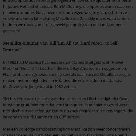
Er werd op de advertentie gereageerd en een korte tijd later ontmoette
hij James Hetfield en bassist Ron McGovney, die op zoek waren naar een
nieuwe drummer. Na aanvankelijk hun eigen weg te gaan, richtten ze
enkele maanden later alsnog Metallica op. Gelukkig maar, want anders
hadden we nooit van al die geweldige muziek van de band kunnen
genieten!
Metallica-albums: van ‘Kill ‘Em All’ tot ‘Hardwired... to Self-
Destruct’
In 1982 had Metallica haar eerste demotapes al uitgebracht: ‘Power
Metal’ en ‘No Life ‘Til Leather’, die in de Bay Area werden opgenomen.
Haar problemen groeiden net zo snel als haar succes; Metallica kreeg te
maken met onenigheden en irritaties, die ertoe leidden dat bassist
McGovney de jonge band in 1982 verliet.
Slechts een korte tijd later gooiden Hetfield en Ulrich leadgitarist Dave
Mustaine eruit. Wetende dat een thrashmetalband niet zo goed werkt
met slechts twee leden, gingen ze op zoek naar waardige vervangers, die
ze vonden in Kirk Hammett en Cliff Burton.
Met een volledige bandbezetting kon Metallica zich weer concentreren
op haar debuutalbum. Met een budget van 15.000 dollar liet de band