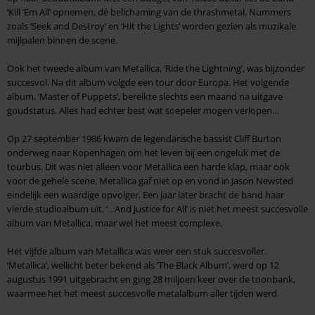
‘Kill ‘Em All’ opnemen, dé belichaming van de thrashmetal. Nummers
zoals ‘Seek and Destroy’ en ‘Hit the Lights’ worden gezien als muzikale
mijlpalen binnen de scene.
Ook het tweede album van Metallica, ‘Ride the Lightning’, was bijzonder
succesvol. Na dit album volgde een tour door Europa. Het volgende
album, ‘Master of Puppets’, bereikte slechts een maand na uitgave
goudstatus. Alles had echter best wat soepeler mogen verlopen…
Op 27 september 1986 kwam de legendarische bassist Cliff Burton
onderweg naar Kopenhagen om het leven bij een ongeluk met de
tourbus. Dit was niet alleen voor Metallica een harde klap, maar ook
voor de gehele scene. Metallica gaf niet op en vond in Jason Newsted
eindelijk een waardige opvolger. Een jaar later bracht de band haar
vierde studioalbum uit. ‘…And Justice for All’ is niet het meest succesvolle
album van Metallica, maar wel het meest complexe.
Het vijfde album van Metallica was weer een stuk succesvoller.
‘Metallica’, wellicht beter bekend als ‘The Black Album’, werd op 12
augustus 1991 uitgebracht en ging 28 miljoen keer over de toonbank,
waarmee het het meest succesvolle metalalbum aller tijden werd.