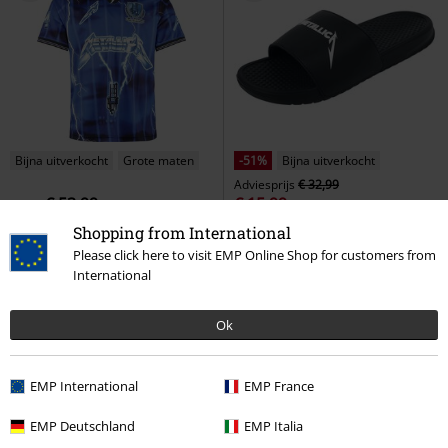
Bijna uitverkocht
Grote maten
-51%
Bijna uitverkocht
Adviesprijs
€ 32,99
€ 53,99
€ 15,99
Vanaf
Lightning Rock FC
Metallica
EMP Signature Collection
Shopping from International
Jersey
Metallica
Sandaal
Please click here to visit EMP Online Shop for customers from
International
Ok
EMP International
EMP France
EMP Deutschland
EMP Italia