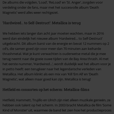
De albums die volgden, ‘Load’, ‘ReLoad’ en ‘St. Anger’, zorgden voor
verdeling onder de fans, maar met het succesvolle album ‘Death
Magnetic’ werd alles weer rechtgezet.
‘Hardwired... to Self-Destruct’: Metallica is terug
We hebben iets langer dan acht jaar moeten wachten, maar in 2016
werd dan eindelijk het nieuwe album ‘Hardwired… to Self-Destruct’
uitgebracht. Dit album barst van de energie en bevat 12 nummers op 2
cd’s, die samen goed zijn voor meer dan 70 minuten aan keiharde
thrashmetal. Wat je kunt verwachten is ouderwetse metal die je mee
terug neemt naar die goeie ouwe tijden van de Bay Area thrash. Al met
het eerste nummer, ‘Hardwired...’, wordt duidelijk wat het album voor je
in petto heeft: een terugkeer naar het legendarische verleden van
Metallica. Het album klinkt als een mix van ‘Kill ‘Em All’ en ‘Death
Magnetic’, wat alleen maar goed kan zijn. Metallica is terug!
Hetfield en consorten op het scherm: Metallica-films
Hetfield, Hammett, Trujillo en Ulrich zijn niet alleen muzikale genieën, ze
hebben ook talent op het scherm. In 2003 bracht Metallica de film ‘Some
Kind of Monster’ uit, waarmee de band liet zien hoe het productieproces