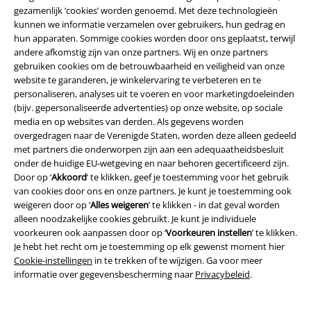
gezamenlijk ‘cookies’ worden genoemd. Met deze technologieën
kunnen we informatie verzamelen over gebruikers, hun gedrag en
hun apparaten. Sommige cookies worden door ons geplaatst, terwijl
andere afkomstig zijn van onze partners. Wij en onze partners
Legal
gebruiken cookies om de betrouwbaarheid en veiligheid van onze
website te garanderen, je winkelervaring te verbeteren en te
Algemene Voorwaarden
personaliseren, analyses uit te voeren en voor marketingdoeleinden
(bijv. gepersonaliseerde advertenties) op onze website, op sociale
Bedrijfsgegevens
media en op websites van derden. Als gegevens worden
overgedragen naar de Verenigde Staten, worden deze alleen gedeeld
Privacyverklaring
met partners die onderworpen zijn aan een adequaatheidsbesluit
onder de huidige EU-wetgeving en naar behoren gecertificeerd zijn.
Door op ‘
Akkoord
’ te klikken, geef je toestemming voor het gebruik
Verklaring van conformiteit
van cookies door ons en onze partners. Je kunt je toestemming ook
weigeren door op ‘
Alles weigeren
’ te klikken - in dat geval worden
Informatie over toegankelijkheid
alleen noodzakelijke cookies gebruikt. Je kunt je individuele
voorkeuren ook aanpassen door op ‘
Voorkeuren instellen
’ te klikken.
Cookie-instellingen
Je hebt het recht om je toestemming op elk gewenst moment hier
Cookie-instellingen
in te trekken of te wijzigen. Ga voor meer
Annuleer bestelling
informatie over gegevensbescherming naar
Privacybeleid
.
Alle prijzen incl.
wettelijke BTW