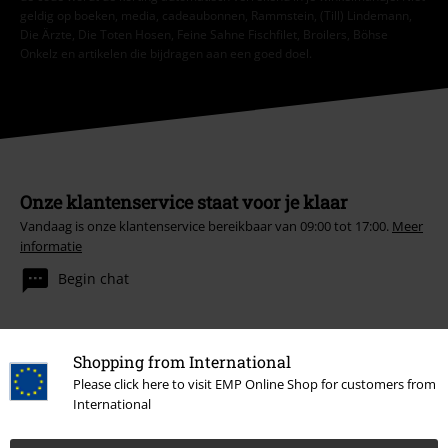
geldig op boeken, media, cadeaubonnen, Rammstein, (Till) Lindemann,
Die Ärzte, Die Toten Hosen, Feine Sahne Fischfilet, Broilers, Böhse
Onkelz en artikelen die bijdragen aan een goed doel.
Onze klantenservice staat voor je klaar
Vandaag is onze klantenservice bereikbaar van 09:00 tot 17:00.
Meer
informatie
Begin chat
Shopping from International
Service, catalogus, prijsvragen etc.
Please click here to visit EMP Online Shop for customers from
International
Veelgestelde vragen