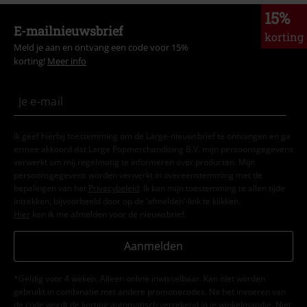
15%
E-mailnieuwsbrief
korting
Meld je aan en ontvang een code voor 15%
korting!
Meer info
Ik geef hierbij toestemming om de Large-nieuwsbrief te ontvangen en ga
ermee akkoord dat Large Popmerchandising B.V. mijn persoonsgegevens
verwerkt om mij regelmatig te informeren over producten. Mijn
persoonsgegevens worden verwerkt in overeenstemming met de
bepalingen van het
Privacybeleid
. Ik kan mijn toestemming te allen tijde
intrekken, bijvoorbeeld door op de ‘afmelden’-link te klikken.
Hier
kan ik me afmelden voor de nieuwsbrief.
Aanmelden
*Geldig voor 4 weken. Alleen online inwisselbaar. Kan niet worden
gebruikt in combinatie met andere promotiecodes. Na het invoeren van
de code wordt de korting automatisch verrekend in je winkelmandje. Niet