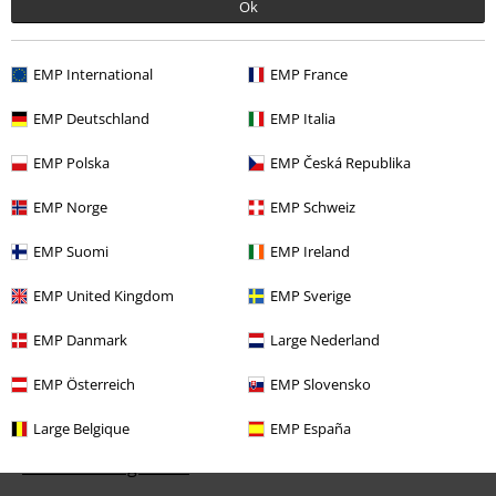
Retourvoorwaarden
Ok
Retourneer item
EMP International
EMP France
Algemene maat info
EMP Deutschland
EMP Italia
Annuleer mijn BSC-lidmaatschap
EMP Polska
EMP Česká Republika
Betaalmethodes
EMP Norge
EMP Schweiz
EMP Suomi
EMP Ireland
Overige acties
EMP United Kingdom
EMP Sverige
Prijsvragen
EMP Danmark
Large Nederland
Large Cadeaubonnen
EMP Österreich
EMP Slovensko
ISIC Studentenkorting
Large Belgique
EMP España
EMP Backstage Club