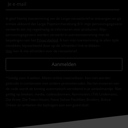
Ik geef hierbij toestemming om de Large-nieuwsbrief te ontvangen en ga
ermee akkoord dat Large Popmerchandising B.V. mijn persoonsgegevens
verwerkt om mij regelmatig te informeren over producten. Mijn
persoonsgegevens worden verwerkt in overeenstemming met de
bepalingen van het
Privacybeleid
. Ik kan mijn toestemming te allen tijde
intrekken, bijvoorbeeld door op de ‘afmelden’-link te klikken.
Hier
kan ik me afmelden voor de nieuwsbrief.
Aanmelden
*Geldig voor 4 weken. Alleen online inwisselbaar. Kan niet worden
gebruikt in combinatie met andere promotiecodes. Na het invoeren van
de code wordt de korting automatisch verrekend in je winkelmandje. Niet
geldig op boeken, media, cadeaubonnen, Rammstein, (Till) Lindemann,
Die Ärzte, Die Toten Hosen, Feine Sahne Fischfilet, Broilers, Böhse
Onkelz en artikelen die bijdragen aan een goed doel.