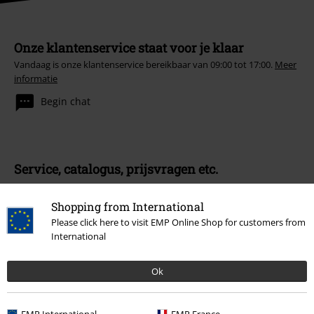
Onze klantenservice staat voor je klaar
Vandaag is onze klantenservice bereikbaar van 09:00 tot 17:00.
Meer
informatie
Begin chat
Service, catalogus, prijsvragen etc.
Veelgestelde vragen
Shopping from International
Please click here to visit EMP Online Shop for customers from
Retourvoorwaarden
International
Retourneer item
Ok
Algemene maat info
Annuleer mijn BSC-lidmaatschap