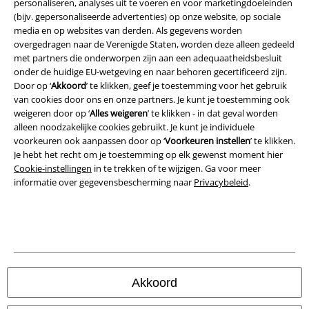
personaliseren, analyses uit te voeren en voor marketingdoeleinden
(bijv. gepersonaliseerde advertenties) op onze website, op sociale
Bedrijfsgegevens
media en op websites van derden. Als gegevens worden
overgedragen naar de Verenigde Staten, worden deze alleen gedeeld
Privacyverklaring
met partners die onderworpen zijn aan een adequaatheidsbesluit
onder de huidige EU-wetgeving en naar behoren gecertificeerd zijn.
Verklaring van conformiteit
Door op ‘
Akkoord
’ te klikken, geef je toestemming voor het gebruik
van cookies door ons en onze partners. Je kunt je toestemming ook
weigeren door op ‘
Alles weigeren
’ te klikken - in dat geval worden
Informatie over toegankelijkheid
alleen noodzakelijke cookies gebruikt. Je kunt je individuele
voorkeuren ook aanpassen door op ‘
Voorkeuren instellen
’ te klikken.
Cookie-instellingen
Je hebt het recht om je toestemming op elk gewenst moment hier
Cookie-instellingen
in te trekken of te wijzigen. Ga voor meer
Annuleer bestelling
informatie over gegevensbescherming naar
Privacybeleid
.
Alle prijzen incl.
wettelijke BTW
© 1986-2026 Large Popmerchandising B.V.
Akkoord
Onze online shops