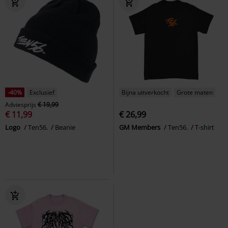
-40%
Exclusief
Bijna uitverkocht
Grote maten
Adviesprijs
€ 19,99
€ 11,99
€ 26,99
Logo
Ten56.
Beanie
GM Members
Ten56.
T-shirt