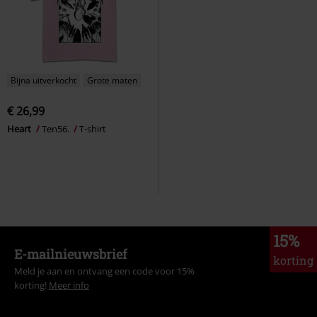
Bijna uitverkocht
Grote maten
€ 26,99
Heart
Ten56.
T-shirt
15%
E-mailnieuwsbrief
korting
Meld je aan en ontvang een code voor 15%
korting!
Meer info