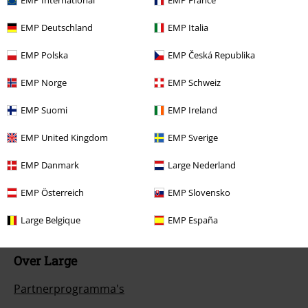
EMP International
EMP France
Betaalmethodes
EMP Deutschland
EMP Italia
EMP Polska
EMP Česká Republika
EMP Norge
EMP Schweiz
Overige acties
EMP Suomi
EMP Ireland
Prijsvragen
EMP United Kingdom
EMP Sverige
Large Cadeaubonnen
EMP Danmark
Large Nederland
ISIC Studentenkorting
EMP Österreich
EMP Slovensko
EMP Backstage Club
Large Belgique
EMP España
Over Large
Partnerprogramma's