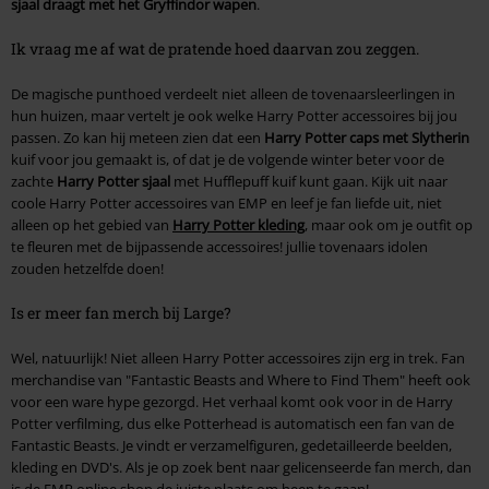
sjaal draagt met het Gryffindor wapen
.
Ik vraag me af wat de pratende hoed daarvan zou zeggen.
De magische punthoed verdeelt niet alleen de tovenaarsleerlingen in
hun huizen, maar vertelt je ook welke Harry Potter accessoires bij jou
passen. Zo kan hij meteen zien dat een
Harry Potter caps met Slytherin
kuif voor jou gemaakt is, of dat je de volgende winter beter voor de
zachte
Harry Potter sjaal
met Hufflepuff kuif kunt gaan. Kijk uit naar
coole Harry Potter accessoires van EMP en leef je fan liefde uit, niet
alleen op het gebied van
Harry Potter kleding
, maar ook om je outfit op
te fleuren met de bijpassende accessoires! jullie tovenaars idolen
zouden hetzelfde doen!
Is er meer fan merch bij Large?
Wel, natuurlijk! Niet alleen Harry Potter accessoires zijn erg in trek. Fan
merchandise van "Fantastic Beasts and Where to Find Them" heeft ook
voor een ware hype gezorgd. Het verhaal komt ook voor in de Harry
Potter verfilming, dus elke Potterhead is automatisch een fan van de
Fantastic Beasts. Je vindt er verzamelfiguren, gedetailleerde beelden,
kleding en DVD's. Als je op zoek bent naar gelicenseerde fan merch, dan