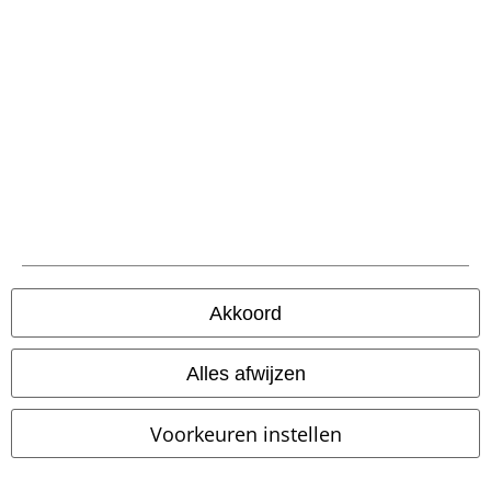
Privacyverklaring
Verklaring van conformiteit
Informatie over toegankelijkheid
Cookie-instellingen
Annuleer bestelling
Alle prijzen incl.
wettelijke BTW
© 1986-2026 Large Popmerchandising B.V.
Akkoord
Alles afwijzen
Onze online shops
Voorkeuren instellen
EMP International