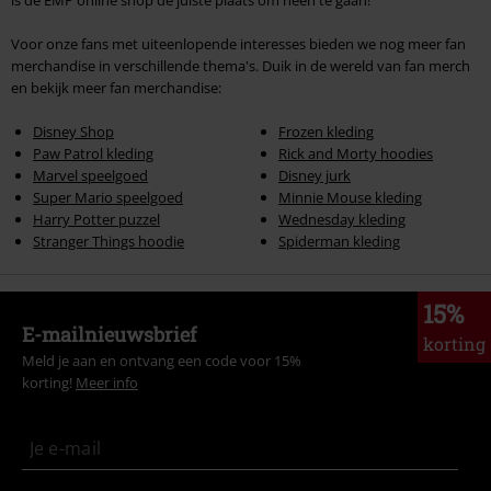
is de EMP online shop de juiste plaats om heen te gaan!
Voor onze fans met uiteenlopende interesses bieden we nog meer fan
merchandise in verschillende thema's. Duik in de wereld van fan merch
en bekijk meer fan merchandise:
Disney Shop
Frozen kleding
Paw Patrol kleding
Rick and Morty hoodies
Marvel speelgoed
Disney jurk
Super Mario speelgoed
Minnie Mouse kleding
Harry Potter puzzel
Wednesday kleding
Stranger Things hoodie
Spiderman kleding
15%
E-mailnieuwsbrief
korting
Meld je aan en ontvang een code voor 15%
korting!
Meer info