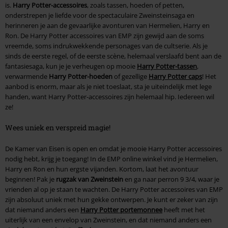
is.
Harry Potter-accessoires
, zoals tassen, hoeden of petten,
onderstrepen je liefde voor de spectaculaire Zweinsteinsaga en
herinneren je aan de gevaarlijke avonturen van Hermelien, Harry en
Ron. De Harry Potter accessoires van EMP zijn gewijd aan de soms
vreemde, soms indrukwekkende personages van de cultserie. Als je
sinds de eerste regel, of de eerste scène, helemaal verslaafd bent aan de
fantasiesaga, kun je je verheugen op mooie
Harry Potter-tassen
,
verwarmende
Harry Potter-hoeden
of gezellige
Harry Potter caps
! Het
aanbod is enorm, maar als je niet toeslaat, sta je uiteindelijk met lege
handen, want Harry Potter-accessoires zijn helemaal hip. Iedereen wil
ze!
Wees uniek en verspreid magie!
De Kamer van Eisen is open en omdat je mooie Harry Potter accessoires
nodig hebt, krijg je toegang! In de EMP online winkel vind je Hermelien,
Harry en Ron en hun ergste vijanden. Kortom, laat het avontuur
beginnen! Pak je
rugzak van Zweinstein
en ga naar perron 9 3/4, waar je
vrienden al op je staan te wachten. De Harry Potter accessoires van EMP
zijn absoluut uniek met hun gekke ontwerpen. Je kunt er zeker van zijn
dat niemand anders een
Harry Potter portemonnee
heeft met het
uiterlijk van een envelop van Zweinstein, en dat niemand anders een