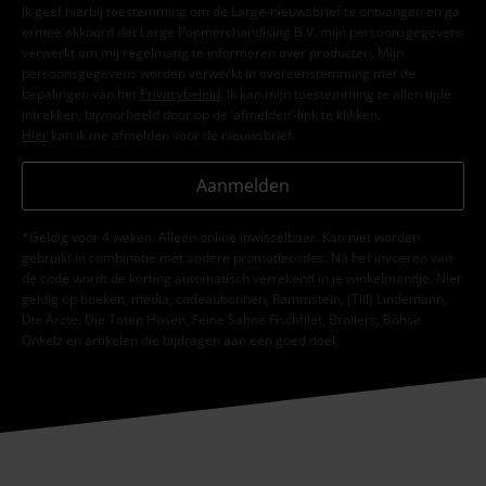
Ik geef hierbij toestemming om de Large-nieuwsbrief te ontvangen en ga
ermee akkoord dat Large Popmerchandising B.V. mijn persoonsgegevens
verwerkt om mij regelmatig te informeren over producten. Mijn
persoonsgegevens worden verwerkt in overeenstemming met de
bepalingen van het
Privacybeleid
. Ik kan mijn toestemming te allen tijde
intrekken, bijvoorbeeld door op de ‘afmelden’-link te klikken.
Hier
kan ik me afmelden voor de nieuwsbrief.
Aanmelden
*Geldig voor 4 weken. Alleen online inwisselbaar. Kan niet worden
gebruikt in combinatie met andere promotiecodes. Na het invoeren van
de code wordt de korting automatisch verrekend in je winkelmandje. Niet
geldig op boeken, media, cadeaubonnen, Rammstein, (Till) Lindemann,
Die Ärzte, Die Toten Hosen, Feine Sahne Fischfilet, Broilers, Böhse
Onkelz en artikelen die bijdragen aan een goed doel.