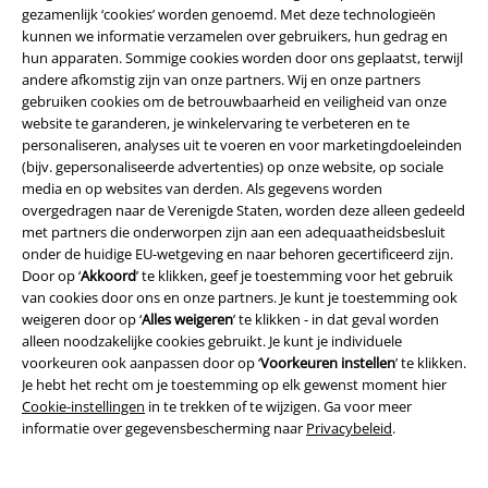
gezamenlijk ‘cookies’ worden genoemd. Met deze technologieën
kunnen we informatie verzamelen over gebruikers, hun gedrag en
Beveiliging
hun apparaten. Sommige cookies worden door ons geplaatst, terwijl
andere afkomstig zijn van onze partners. Wij en onze partners
gebruiken cookies om de betrouwbaarheid en veiligheid van onze
website te garanderen, je winkelervaring te verbeteren en te
personaliseren, analyses uit te voeren en voor marketingdoeleinden
(bijv. gepersonaliseerde advertenties) op onze website, op sociale
media en op websites van derden. Als gegevens worden
overgedragen naar de Verenigde Staten, worden deze alleen gedeeld
met partners die onderworpen zijn aan een adequaatheidsbesluit
onder de huidige EU-wetgeving en naar behoren gecertificeerd zijn.
Door op ‘
Akkoord
’ te klikken, geef je toestemming voor het gebruik
van cookies door ons en onze partners. Je kunt je toestemming ook
weigeren door op ‘
Alles weigeren
’ te klikken - in dat geval worden
alleen noodzakelijke cookies gebruikt. Je kunt je individuele
voorkeuren ook aanpassen door op ‘
Voorkeuren instellen
’ te klikken.
Legal
Je hebt het recht om je toestemming op elk gewenst moment hier
Cookie-instellingen
in te trekken of te wijzigen. Ga voor meer
Algemene Voorwaarden
informatie over gegevensbescherming naar
Privacybeleid
.
Bedrijfsgegevens