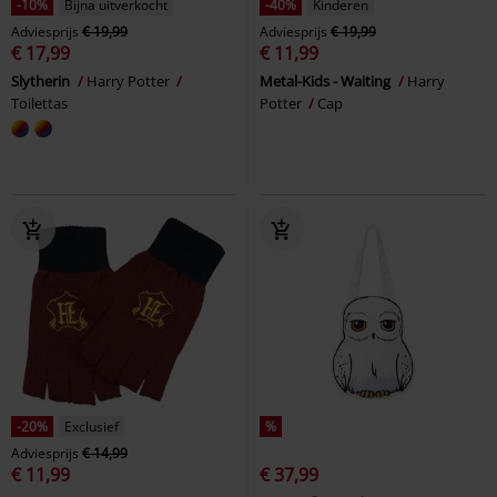
-10%
Bijna uitverkocht
-40%
Kinderen
Adviesprijs
€ 19,99
Adviesprijs
€ 19,99
€ 17,99
€ 11,99
Slytherin
Harry Potter
Metal-Kids - Waiting
Harry
Toilettas
Potter
Cap
-20%
Exclusief
%
Adviesprijs
€ 14,99
€ 11,99
€ 37,99