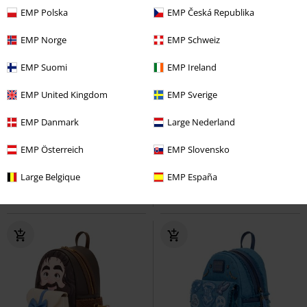
EMP Polska
EMP Česká Republika
EMP Norge
EMP Schweiz
EMP Suomi
EMP Ireland
EMP United Kingdom
EMP Sverige
Exclusief
Exclusief
EMP Danmark
Large Nederland
€ 19,99
€ 16,99
Marauder's Map
Harry Potter
I Solemnly Swear That I Am Up To
EMP Österreich
EMP Slovensko
Doek
No Good
Harry Potter
Rugtas
Large Belgique
EMP España