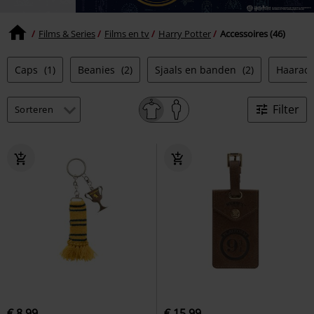
Films & Series
Films en tv
Harry Potter
Accessoires (46)
Caps
(1)
Beanies
(2)
Sjaals en banden
(2)
Haaracc
Filter
€ 8,99
€ 15,99