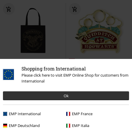
%
Shopping from International
€ 9,99
€ 8,99
Please click here to visit EMP Online Shop for customers from
International
Hogwarts Crest
Harry Potter
Quidditch
Harry Potter
Speld
Linnen tas
Ok
EMP International
EMP France
EMP Deutschland
EMP Italia