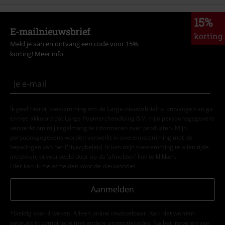
15%
E-mailnieuwsbrief
korting
Meld je aan en ontvang een code voor 15%
korting!
Meer info
Ik geef hierbij toestemming om de Large-nieuwsbrief te ontvangen en ga
ermee akkoord dat Large Popmerchandising B.V. mijn persoonsgegevens
verwerkt om mij regelmatig te informeren over producten. Mijn
persoonsgegevens worden verwerkt in overeenstemming met de
bepalingen van het
Privacybeleid
. Ik kan mijn toestemming te allen tijde
intrekken, bijvoorbeeld door op de ‘afmelden’-link te klikken.
Hier
kan ik me afmelden voor de nieuwsbrief.
Aanmelden
*Geldig voor 4 weken. Alleen online inwisselbaar. Kan niet worden
gebruikt in combinatie met andere promotiecodes. Na het invoeren van