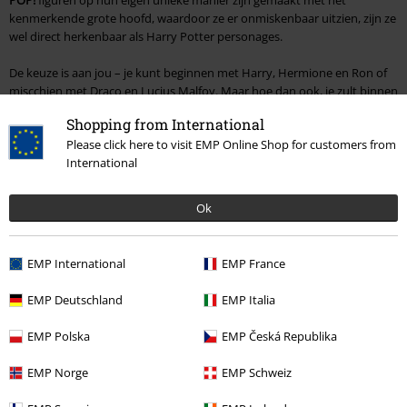
POP!
figuren op hun eigen unieke manier zijn gemaakt met het
kenmerkende grote hoofd, waardoor ze er onmiskenbaar uitzien, zijn ze
wel direct herkenbaar als Harry Potter personages.
De keuze is aan jou – je kunt beginnen met Harry, Hermione en Ron of
miscchien met Draco en Lucius Malfoy. Maar hoe dan ook, je zult binnen
de kortste keren ook een verzamelaar zijn. Het is daarom maar goed dat
Shopping from International
we genoeg artikelen hebben in de Large online shop zodat je jouw
Please click here to visit EMP Online Shop for customers from
collectie compleet kunt maken. De leuke verzamel figuren zijn ook een
International
goed cadeau-idee voor fans. Of je nu een enkel personage hebt, of een
hele collectie, het vangt sowieso de aandacht in je woonkamer. Neem
een kijkje bij onze grote collectie
Funko POP!
figuren en vind jouw
Ok
favoriete personage.
Funko POP!
figuren zijn echte collectors items voor fans en er zijn
EMP International
EMP France
figuurtjes van heel veel andere films en tv-series. Je kunt zelfs je
verzameling compleet maken met rockster figuren zoals Motörhead.
EMP Deutschland
EMP Italia
Wie heeft gezegd dat je het bij één genre moet laten? Je kunt
bijvoorbeeld Jack Sparrow naast Dumbledore zetten. De wereld van
EMP Polska
EMP Česká Republika
Funko maakt het mogelijk om al jouw helden samen te brengen in één
collectie.
EMP Norge
EMP Schweiz
Beeldjes – Harry Potter als een gedetailleerde versiering