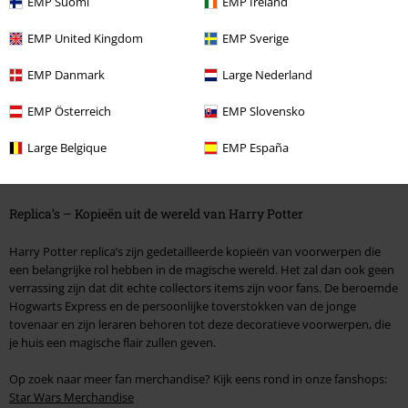
EMP Suomi
EMP Ireland
Ook al ben je geen fan van de leuke
Funko POP!
figuren, het is niet nodig
EMP United Kingdom
EMP Sverige
om geen Hogwarts-achtig aandenken in huis te halen. Wat dacht je van
een beeldje van jouw favoriete personage die er levensecht uit zien?
EMP Danmark
Large Nederland
Deze bijzondere items zijn met grote zorg gemaakt en hebben veel
mooie details. Ze worden geleverd met een aantal accessoires zodat ze
EMP Österreich
EMP Slovensko
altijd kunnen worden gerestyled. Harry Potter wordt geleverd met zijn
toverstaf en kun je ook de vuurbeker in zijn handen zetten. Dit beeldje is
Large Belgique
EMP España
het kroonjuweel van iedere Harry Potter collectie, en je vrienden zullen
groen zien van jaloezie.
Replica’s – Kopieën uit de wereld van Harry Potter
Harry Potter replica’s zijn gedetailleerde kopieën van voorwerpen die
een belangrijke rol hebben in de magische wereld. Het zal dan ook geen
verrassing zijn dat dit echte collectors items zijn voor fans. De beroemde
Hogwarts Express en de persoonlijke toverstokken van de jonge
tovenaar en zijn leraren behoren tot deze decoratieve voorwerpen, die
je huis een magische flair zullen geven.
Op zoek naar meer fan merchandise? Kijk eens rond in onze fanshops:
Star Wars Merchandise