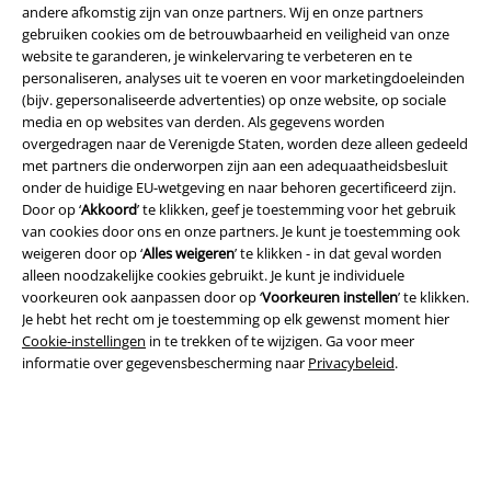
andere afkomstig zijn van onze partners. Wij en onze partners
gebruiken cookies om de betrouwbaarheid en veiligheid van onze
website te garanderen, je winkelervaring te verbeteren en te
personaliseren, analyses uit te voeren en voor marketingdoeleinden
Legal
(bijv. gepersonaliseerde advertenties) op onze website, op sociale
media en op websites van derden. Als gegevens worden
Algemene Voorwaarden
overgedragen naar de Verenigde Staten, worden deze alleen gedeeld
met partners die onderworpen zijn aan een adequaatheidsbesluit
Bedrijfsgegevens
onder de huidige EU-wetgeving en naar behoren gecertificeerd zijn.
Door op ‘
Akkoord
’ te klikken, geef je toestemming voor het gebruik
van cookies door ons en onze partners. Je kunt je toestemming ook
Privacyverklaring
weigeren door op ‘
Alles weigeren
’ te klikken - in dat geval worden
alleen noodzakelijke cookies gebruikt. Je kunt je individuele
Verklaring van conformiteit
voorkeuren ook aanpassen door op ‘
Voorkeuren instellen
’ te klikken.
Je hebt het recht om je toestemming op elk gewenst moment hier
Informatie over toegankelijkheid
Cookie-instellingen
in te trekken of te wijzigen. Ga voor meer
informatie over gegevensbescherming naar
Privacybeleid
.
Cookie-instellingen
Annuleer bestelling
Alle prijzen incl.
wettelijke BTW