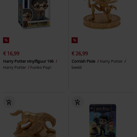
%
%
€ 16,99
€ 26,99
Harry Potter vinylfiguur 196
Cornish Pixie
Harry Potter
Harry Potter
Funko Pop!
beeld