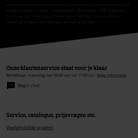
de code wordt de korting automatisch verrekend in je winkelmandje. Niet
geldig op boeken, media, cadeaubonnen, Rammstein, (Till) Lindemann,
Die Ärzte, Die Toten Hosen, Feine Sahne Fischfilet, Broilers, Böhse
Onkelz en artikelen die bijdragen aan een goed doel.
Onze klantenservice staat voor je klaar
Bereikbaar: maandag van 09:00 uur tot 17:00 uur.
Meer informatie
Begin chat
Service, catalogus, prijsvragen etc.
Veelgestelde vragen